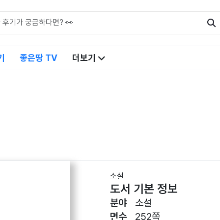
기
좋은땅 TV
더보기
소설
도서 기본 정보
분야
소설
면수
252쪽