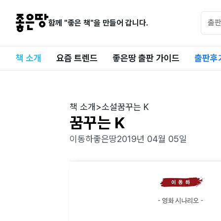
함께 "좋은 책"을 만들어 갑니다.
책 소개
요즘 트렌드
좋은땅 출판 가이드
출판후
책 소개
>
소설
꿈꾸는 K
꿈꾸는 K
이동하
좋은땅
2019년 04월 05일