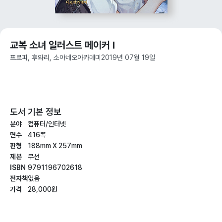
교복 소녀 일러스트 메이커 I
프로피, 후와리, 소야
네오아카데미
2019년 07월 19일
도서 기본 정보
분야
컴퓨터/인터넷
면수
416쪽
판형
188mm X 257mm
제본
무선
ISBN
9791196702618
전자책
없음
가격
28,000원