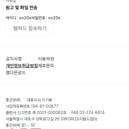
자료실
원고 및 파일 전송
아이디 : so20s
비밀번호 : so20s
웹하드 접속하기
공지사항
이용약관
개인정보취급방침
제휴문의
앱다운로드
좋은땅㈜
|
대표이사 이기봉
|
사업자등록번호 196-81-00877
|
출판사 신고번호 제 2001-000082호
|
FAX 02-374-8614
서울특별시 마포구 양화로12길 26 GWORLD(지월드)빌딩
좋은땅㈜ B1 ~ 5F