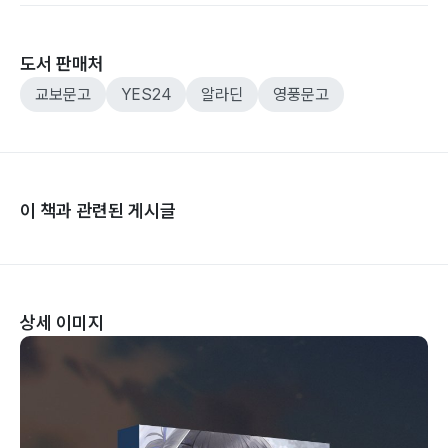
도서 판매처
교보문고
YES24
알라딘
영풍문고
이 책과 관련된 게시글
상세 이미지