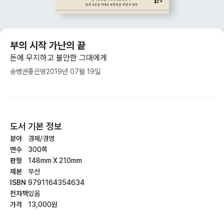
부의 시작 가난의 끝
돈에 무지하고 불안한 그대에게
송병권
좋은땅
2019년 07월 19일
도서 기본 정보
분야
경제/경영
면수
300쪽
판형
148mm X 210mm
제본
무선
ISBN
9791164354634
전자책
있음
가격
13,000원