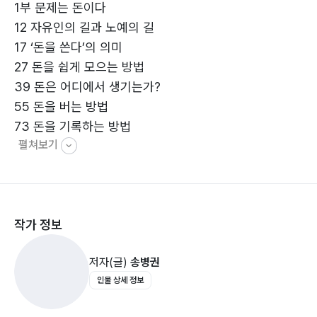
1부 문제는 돈이다
12 자유인의 길과 노예의 길
17 ‘돈을 쓴다’의 의미
27 돈을 쉽게 모으는 방법
39 돈은 어디에서 생기는가?
55 돈을 버는 방법
73 돈을 기록하는 방법
펼쳐보기
111 사기 예방법
2부 이야기로 깨닫는 돈
116 이야기로 돈 배우기
작가 정보
122 미다스왕: 돈이란 무엇인가
128 흥부와 놀부: 직업 구하기
저자(글)
송병권
133 아기 돼지 삼형제: 성실히 일하기
인물 상세 정보
139 개미와 베짱이 : 돈을 사용하기
144 자린고비 : 돈을 사용하기