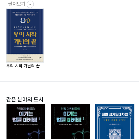
151 베니스의 상인: 신용 심사하기
펼쳐보기
157 세 종의 달란트: 사업과 투자
162 허생전: 사업과 경제
171 콩 심은 데 콩 난다: 투자의 기본
174 이야기 퍼즐 맞추기
3부 경제신문을 읽기 전에 알아야 할 돈
178 경제신문 읽기: 숨겨진 내용 찾기
부의 시작 가난의 끝
182 금리: 시간에 따른 돈의 가격
195 환율: 공간에 따른 돈의 가격
211 물가: 돈에 따른 물건의 가격
223 경제: 교환의 움직임
같은 분야의 도서
231 경제성장: 교환 능력 향상도
252 자산상태표: 자산=부채+자본
263 자산의 종류: 주식, 채권, 부동산
276 기업가 정신: 사업을 시작하기 전에