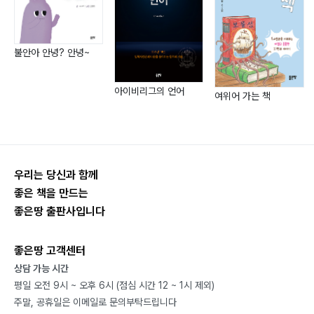
Lesson 1 LCS
Lesson 2 UVA111 역사 점수 계산
불안아 안녕? 안녕~
Lesson 3 UVA10066 쌍둥이 탑
아이비리그의 언어
Part8 ED
여위어 가는 책
Lesson 1 ED
Lesson 2 UVA164 문자열 컴퓨터
Lesson 3 UVA526 문자열 거리와 변환 처리
우리는 당신과 함께
Part9 0-1 knapsack
좋은 책을 만드는
좋은땅 출판사입니다
Lesson 1 0-1 knapsack
Lesson 2 DFS 0-1 knapsack
좋은땅 고객센터
Lesson 3 Cutting
상담 가능 시간
Lesson 4 Price per weight
평일 오전 9시 ~ 오후 6시 (점심 시간 12 ~ 1시 제외)
Lesson 5 BFS 0-1 knapsack
주말, 공휴일은 이메일로 문의부탁드립니다
Lesson 6 PFS 0-1 knapsack