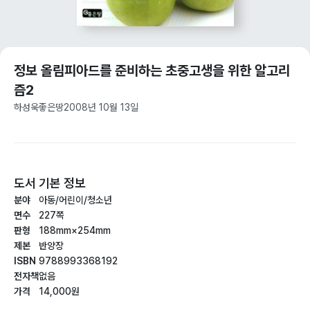
정보 올림피아드를 준비하는 초중고생을 위한 알고리
즘2
하성욱
좋은땅
2008년 10월 13일
도서 기본 정보
분야
아동/어린이/청소년
면수
227쪽
판형
188mm×254mm
제본
반양장
ISBN
9788993368192
전자책
없음
가격
14,000원