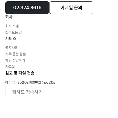
Lesson 7 Dynamic 0-1 knapsack
02.374.8616
이메일 문의
Lesson 8 UVA431 천년의 재판
회사
Lesson 9 UVA10130 슈퍼 세일
회사 소개
찾아오는 길
서비스
공지사항
자주 묻는 질문
채팅 상담하기
자료실
원고 및 파일 전송
아이디 : so20s
비밀번호 : so20s
웹하드 접속하기