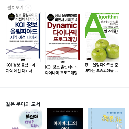
Lesson 3 Edmonds-Karp
펼쳐보기
Lesson 4 Biparite Matching
Lesson 5 UVA259 소프트웨어 할당
Lesson 6 UVA820 인터넷 대역폭
Part5 CC
Lesson 1 CC
Lesson 2 UVA147 달러
정보 올림피아드를 준
KOI 정보 올림피아드
정
KOI 정보 올림피아드
비하는 초중고생을 위
Lesson 3 UVA242 우표와 봉투 크기
지역 예선 대비서
비
다이나믹 프로그래밍
한 알고리즘1
한
Part6 LIS
Lesson 1 LIS
Lesson 2 UVA103 상자 포개기
같은 분야의 도서
Lesson 3 UVA10131 더 크면 영리한가?
Part7 LCS