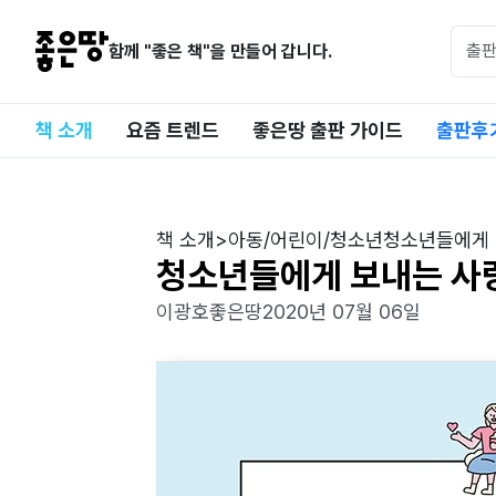
함께 "좋은 책"을 만들어 갑니다.
책 소개
요즘 트렌드
좋은땅 출판 가이드
출판후
책 소개
>
아동/어린이/청소년
청소년들에게 
청소년들에게 보내는 사랑
이광호
좋은땅
2020년 07월 06일