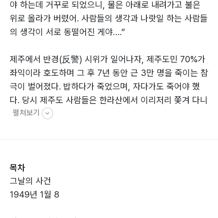
야 하는데 거꾸로 되었으니, 물은 아래로 내려가고 불은
위로 올라가 버렸어. 사람들의 생각과 나랏일 하는 사람들
의 생각이 서로 동떨어진 게야….”
제주에서 반경(反警) 시위가 일어나자, 제주도민 70%가
좌익이라 호도하며 그 후 7년 동안 근 3만 명을 죽이는 참
극이 벌어졌다. 밥하다가 죽었으며, 자다가도 죽어야 했
다. 당시 제주도 사람들은 한라산에서 이리저리 쫓겨 다니
펼쳐보기
며 살아야 했다. 그러면 산에 올랐다고 죽였고, 올라간 자
의 부모라고 죽이고, 자식이라고 죽였다. 제주도민 70%
가 좌익이라는 말도 되지 않을 미군의 조사에, 우리나라는
그 수만큼 죽여서 증명해야 했다. 이 사건을 ‘제주 4.3 사
목차
건’이라 칭하고 이들을 진압하기 위해 창설된 부대 내에서
그날의 사건
또 반란을 일으킨 사건이 바로 ‘여순 사건’이다.
1949년 1월 8
“전라도 다 죽여!”