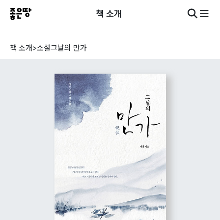
책 소개
책 소개
>
소설
그날의 만가