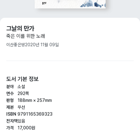
그날의 만가
죽은 이를 위한 노래
이산
좋은땅
2020년 11월 09일
도서 기본 정보
분야
소설
면수
292쪽
판형
188mm × 257mm
제본
무선
ISBN
9791165369323
전자책
있음
가격
17,000원