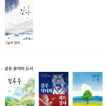
1968년 5월 204
아침 비
1969년 2월 216
1974년 6월 231
1975년 2월 237
그날의 만가
비가 갬
1980년 4월 246
1981년 1월 271
같은 분야의 도서
완연한 햇살, 그리고 만가
1982년 5월 282
발문 290