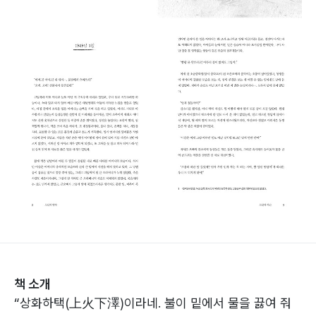
책 소개
“상화하택(上火下澤)이라네. 불이 밑에서 물을 끓여 줘