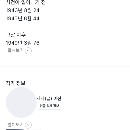
사건이 일어나기 전
1943년 8월 24
당시 제주를 포함한 전라도는 눈뜨기가 무서웠고, 눈감기
1945년 8월 44
가 무서운 곳이 되었다. 대통령이 전라도 다 죽이라는 명
령을 내렸으니 오죽했으랴?
그날 이후
1949년 3월 76
- 본문 중에서
펼쳐보기
1950년 6월 94
1951년 7월 122
1953년 7월 145
작가 정보
어둠
1959년 4월 158
저자(글)
이산
1959년 5월 171
인물 상세 정보
작은 햇살
1960년 1월 190
펼쳐보기