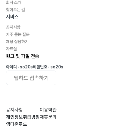
회사 소개
제51화 식당 창업 실패 후 100억대 자산가
찾아오는 길
제52화 100억 부자 사망 후 상속 때문에 아들과 어머니
서비스
법적공방
공지사항
제53화 중소기업 주부사원 땅 투자 연봉 1억 성공사례
자주 묻는 질문
제54화 김밥집 성공담
채팅 상담하기
제55화 택시기사의 꿈을 이루다
자료실
원고 및 파일 전송
제56화 아들아! 추석명절은 가족과 함께 해야 한다
제57화 주부의 청바지는 아름다웠다
아이디 : so20s
비밀번호 : so20s
제58화 기사식당 주부의 성공사연
웹하드 접속하기
제59화 용접공에서 주유소 사장으로 변신한 200억 자산
가
제60화 충북 진천 · 음성 혁신도시
제61화 자동차영업사원 성공담
공지사항
이용약관
제62화 건강악화 귀농으로 새로운 삶을 사는 부부 성공담
개인정보취급방침
제휴문의
앱다운로드
제63화 고물상 장사하다 100억대 자산가 사연
제64화 솜이불집 35년 만에 100억 되기까지