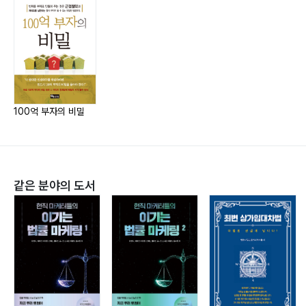
제21화 용산역 구두닦이 소년 100억대 자산가 성공담
현) 부동산1번지 재테크고수
제22화 모든 꿈을 앗아간 상가의 허상
제23화 한의사 200억대 자산가 성공담
E-mail choonwoo2002@naver.com
제24화 공실 상태를 도시형 주택으로 개조한 성공담
제25화 우사농장 300억 부자 된 사연
제26화 여수시장 200억 자산가 성공담
100억 부자의 비밀
제27화 야채장사 50억 자산가 성공담
제28화 아들 덕분에 대박 난 사연
제29화 배추장사 50억 자산가 성공담
같은 분야의 도서
제30화 광주 전남 혁신도시
제31화 제과점 창업 300억 자산가 된 사연
제32화 콩나물 공장 성공담
제33화 시멘트벽돌 공장 일용직에서 벽돌 공장 사장으로
320억 성공담
제34화 백수 백조 성공담
제35화 설렁탕 배달원 주부 성공담