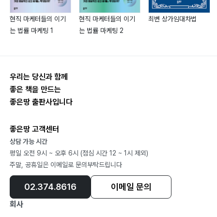
제36화 부부의 힘은 위대하다
현직 마케터들의 이기
현직 마케터들의 이기
최변 상가임대차법
제37화 모터기술공 성공담
는 법률 마케팅 1
는 법률 마케팅 2
제38화 도박은 인간을 파멸로 몰아간다
제39화 철재상 성공담
제40화 울산 우정 혁신도시
우리는 당신과 함께
제41화 장갑공장기술자 수백억대 자산가 되다
좋은 책을 만드는
제42화 젓갈 장사 10년 만에 꿈을 이루다
좋은땅 출판사입니다
제43화 강경 황복집 어머니의 지혜
제44화 땅 투자 500억 자산가 된 사연
좋은땅 고객센터
제45화 할머니 상가투자의 성공사례
상담 가능 시간
제46화 재기에 성공한 시골 이장 성공담
평일 오전 9시 ~ 오후 6시 (점심 시간 12 ~ 1시 제외)
제47화 박스 공장 사장의 성공과 실패, 땅은 중소기업을
주말, 공휴일은 이메일로 문의부탁드립니다
지켜 준다
02.374.8616
이메일 문의
제48화 월급쟁이 아내의 꿈을 이루다
제49화 대학 졸업 후 과일 장사 성공담
회사
제50화 강원도 원주 혁신도시