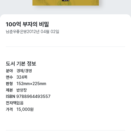
100억 부자의 비밀
남춘우
좋은땅
2012년 04월 02일
도서 기본 정보
분야
경제/경영
면수
324쪽
판형
152mm×225mm
제본
반양장
ISBN
9788964493557
전자책
없음
가격
15,000원