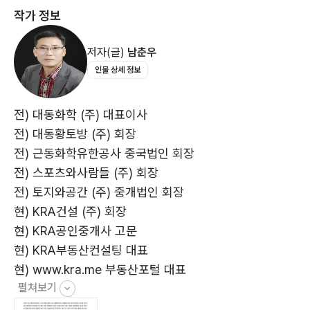
작가 정보
제7화 평택 땅 투자 대박 난 사연
선지자, 예언자, 모세, 예레미아, 예수라고 부른다. 사무엘
제8화 서초동 주부 성공담
등 고대 이스라엘의 종교적 지
저자(글)
남춘우
제9화 연봉 1억 5천 귀농 성공담
도자뿐만 아니라 어느 지역 어느 인종에서나 이러한 분들
인물 상세 정보
제10화 대륙과 해양이 만나는 부산 혁신도시
이 무수히 많았다. 일례로 사람들
제11화 전파사 취업 100억대 자산가 성공담
은 모세의 지혜를 기억한다. 그 시대에 세상의 이치를 밝
제12화 목수공 100억대 자산가 성공담
혀 주었고, 도덕과 사랑을 기초로
전) 대동화학 (주) 대표이사
제13화 보고 싶은 여인아
더불어 살아갈 수 있는 지혜를 가르쳐 주었기 때문이다.
전) 대동황토방 (주) 회장
제14화 기사식당 50억 자산가 된 사연
제57화 주부의 청바지는 아름다웠다 중에서
전) 근동화학유한공사 중국법인 회장
제15화 대한민국 허브 새만금의 미래
전) 스포츠와사람들 (주) 회장
제16화 혹독한 가난을 극복한 보험 설계사 성공담
전) 토지와공간 (주) 중개법인 회장
제17화 여보! 세상에, 말이 돼?
현) KRA건설 (주) 회장
제18화 남편의 커플링 반지
현) KRA공인중개사 고문
제19화 포장마차 국수집 15년 만에 200억 자산가 성공
현) KRA부동산컨설팅 대표
담
현) www.kra.me 부동산포털 대표
제20화 대구 신서 혁신도시 : 지식창조형 Brain City “팔
펼쳐보기
현) 공인중개사비즈니스클럽 회장
공이노밸리”
현) 다음 부동산고수