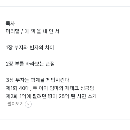
내리지 못한다. 고로 그는 성공
할 수 없다. 반대로 지금 당장의 삶은 힘들어도 마음속으
목차
로 자신의 가치를 항상 존귀하게
머리말 / 이 책 을 내 면 서
여기는 사람이 있다. 이런 사람은 언젠가는 자신의 참 가
치가 발현될 것이라고 확신하는
1장 부자와 빈자의 차이
사람이다. 이런 사람의 삶에서는 향기가 난다. 항상 자존
심을 버리고 성실하게 살아가는
2장 부를 바라보는 관점
사람의 가슴속에는 희망이 사라지는 법이 없지만, 자존심
을 지키기 위해 위장하는 사람들
3장 부자는 핑계를 제압시킨다
은 늘 어둠이 자신을 파괴하고 만다. 성실은 습관인 것과
제1화 40대, 두 아이 엄마의 재테크 성공담
마찬가지로 행복도 습관이고 부
제2화 1억에 팔려던 땅이 28억 된 사연 소개
자도 습관이다.
펼쳐보기
제3화 종자돈 2천만 원 만들기 위해 10년이 걸렸다
제14화 기사식당 50억 자산가 된 사연 중에서
제4화 지하철 장사 성공담
제5화 대한민국 중심도시 세종시의 미래
무지한 세상에서는 필연적으로 혜성처럼 나타나는 사람
제6화 미싱공 성공담
이 있게 마련인데 사람들은 그들을