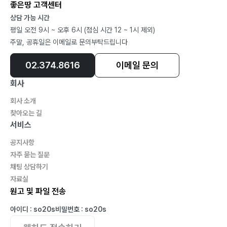
좋은땅 고객센터
6-6. 잭살 포장의 변화 147
상담 가능 시간
6-7. 잭살 축제 일정 150
평일 오전 9시 ~ 오후 6시 (점심 시간 12 ~ 1시 제외)
6-8. 잭살차 축제 153
주말, 공휴일은 이메일로 문의부탁드립니다
7. 잭살의 고전
02.374.8616
이메일 문의
7-1. 잭살은 비상 상비약 158
회사
7-2. 비상 상비용 잭살의 양 160
회사 소개
7-3. 잭살은 홍차 163
찾아오는 길
7-4. 잭살과 맛의 방주 168
서비스
7-5. 잭살차와 카페인 171
공지사항
7-6. 잭살의 우성인자 174
자주 묻는 질문
7-7. 차씨 당나라로 시집가다 178
채팅 상담하기
7-8. 차 비비는 전통의 방법 184
자료실
원고 및 파일 전송
8. 차밭과 차나무
아이디 : so20s
비밀번호 : so20s
8-1. 차밭 관리 188