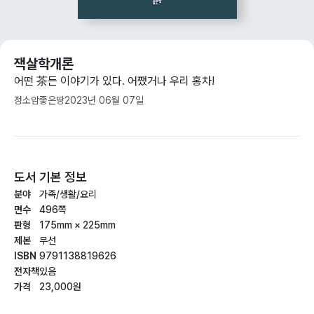
잭살학개론
어떤 茶든 이야기가 있다. 어쨌거나 우리 홍차!
정소암
좋은땅
2023년 06월 07일
도서 기본 정보
분야
가족/생활/요리
면수
496쪽
판형
175mm × 225mm
제본
무선
ISBN
9791138819626
전자책
있음
가격
23,000원