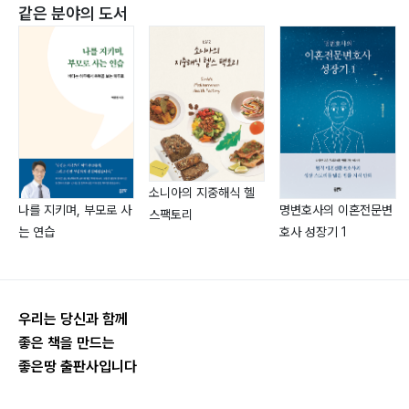
5. 잭살 재현
같은 분야의 도서
5-1. 잭살의 방황 110
5-2. 잭살은 하지차, 백로차 114
5-3. 잭살 마시기 117
5-4. 잭살 브랜드가 많은 이유 119
5-5. 하늘이 준 날의 잭살 122
5-6. 잭살 보관 125
5-7. 잭살 보관용 옹기 항아리 127
소니아의 지중해식 헬
나를 지키며, 부모로 사
명변호사의 이혼전문변
5-8. 잭살의 재현 130
스팩토리
는 연습
호사 성장기 1
6. 잭살 작목반과 단천재
6-1. 목압마을 DAUM 카페 134
6-2. 잭살용 늙은 찻잎 만 원 137
우리는 당신과 함께
6-3. 생엽 2,000㎏ 생차 600㎏ 140
좋은 책을 만드는
좋은땅 출판사입니다
6-4. 잭살의 억울함 142
6-5. 잭살차의 그날 d-day 145