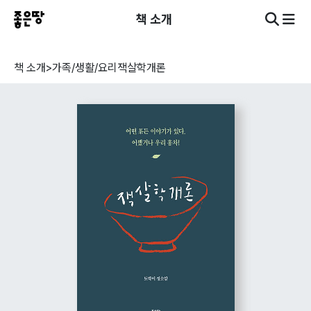
책 소개
책 소개
>
가족/생활/요리
잭살학개론