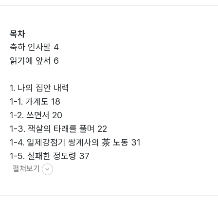
- 화개 토박이 정소암
목차
축하 인사말 4
읽기에 앞서 6
1. 나의 집안 내력
1-1. 가계도 18
1-2. 쓰면서 20
1-3. 잭살의 타래를 풀며 22
1-4. 일제강점기 쌍계사의 茶 노동 31
1-5. 실패한 정도령 37
펼쳐보기
1-6. 잭살차 공물과 칠원성군 바위 43
1-7. 잭살과 고승당, 쌍계사 연등 행렬 46
1-8. 쌍계사와 차 빚는 봄 59