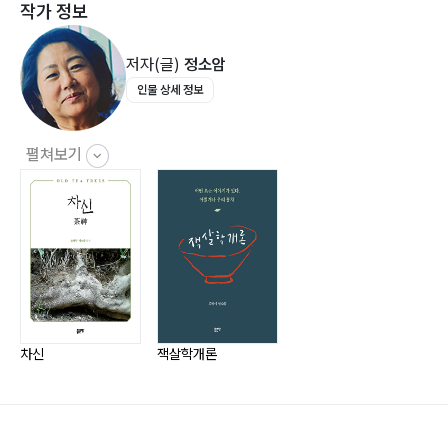
작가 정보
2. 잭살이란
2-1. 토박이 홍차(紅茶秘法) “잭살” 66
저자(글)
정소암
2-2. 잭살의 변천사 70
인물 상세 정보
3. 차의 말
3-1. 우리 차 말 74
펼쳐보기
3-2. 잭살의 의태어 85
3-3. 차, 작설, 잭살, 생차 87
4. 잭살과 생차
4-1. 생엽과 생차 96
4-2. 원지생차란 무엇인가 99
4-3. 고전 잭살과 신식 홍차 103
차신
잭살학개론
4-4. 잭살과 오차 105
4-5. 잭살 산화와 멋 107