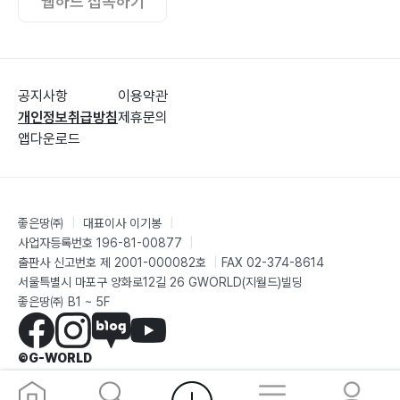
웹하드 접속하기
8-2. 차나무 높이 191
8-3. 차밭은 수다방 193
8-4. 근대의 다동(茶童)들 197
공지사항
이용약관
9. 잭살 빚기
개인정보취급방침
제휴문의
9-1. 잭살 찻잎 따기 204
앱다운로드
9-2. 잭살 찻잎 크기 208
9-3. 찻잎 따는 요령 210
9-4. 양손 찻잎 따기 212
좋은땅㈜
|
대표이사 이기봉
|
9-5. 잭살용 찻잎 크기 214
사업자등록번호 196-81-00877
|
9-6. 찻잎 따는 놉 216
출판사 신고번호 제 2001-000082호
|
FAX 02-374-8614
서울특별시 마포구 양화로12길 26 GWORLD(지월드)빌딩
9-7. 찻잎 따는 남녀 218
좋은땅㈜ B1 ~ 5F
9-8. 잭살 놉 품삯 222
9-9. 1인당 찻잎의 양과 시세 225
©G-WORLD
9-10. 잭살의 발효 227
9-11. 잭살 시들리는 방법 229