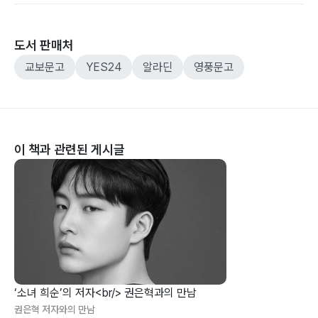
도서 판매처
교보문고
YES24
알라딘
영풍문고
이 책과 관련된 게시글
‘소녀 희순’의 저자<br/> 권은혁과의 만남
권은혁 저자와의 만남