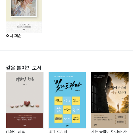
다른 세상에 산다 말하자… 56
이런 당신이어서 좋습니다… 57
신의 언어, 사랑… 58
소녀 희순
3부 소녀2… 62
조각 닭튀김… 63
천사… 65
매미 소리… 67
같은 분야의 도서
소녀3… 70
침대… 71
마지막 눈물… 72
4부 숲… 74
저녁 밥상… 76
첫 번째 편지: 나비… 79
후회… 81
저는 불법이 아니라 사
미완인 채로
빛과 드라마