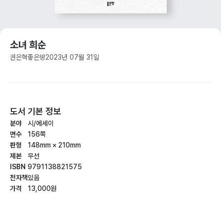
소녀 희순
권은혁
좋은땅
2023년 07월 31일
도서 기본 정보
분야
시/에세이
면수
156쪽
판형
148mm × 210mm
제본
무선
ISBN
9791138821575
전자책
있음
가격
13,000원