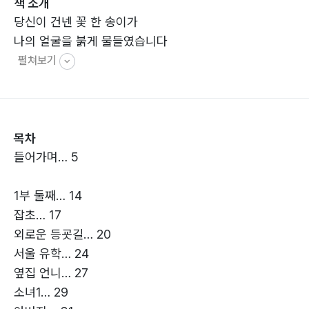
책 소개
당신이 건넨 꽃 한 송이가
나의 얼굴을 붉게 물들였습니다
펼쳐보기
목차
들어가며… 5
1부 둘째… 14
잡초… 17
외로운 등굣길… 20
서울 유학… 24
옆집 언니… 27
소녀1… 29