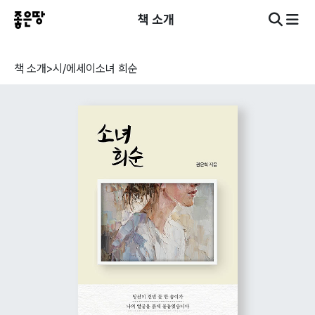
책 소개
책 소개
>
시/에세이
소녀 희순