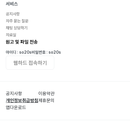
서비스
공지사항
5부 눈… 112
자주 묻는 질문
섬진강… 113
채팅 상담하기
사랑을 받는다는 것… 115
자료실
보덕사… 116
원고 및 파일 전송
인생은 고쳐 쓰는 것이다… 118
아이디 : so20s
비밀번호 : so20s
동강 둔치… 119
웹하드 접속하기
잠이 오지 않는 밤… 122
아네모네… 123
거짓말… 125
딸의 일기… 127
공지사항
이용약관
물때… 128
개인정보취급방침
제휴문의
발맞춤… 130
앱다운로드
두통… 133
세 번째 편지: 당신이라는 꽃말… 134