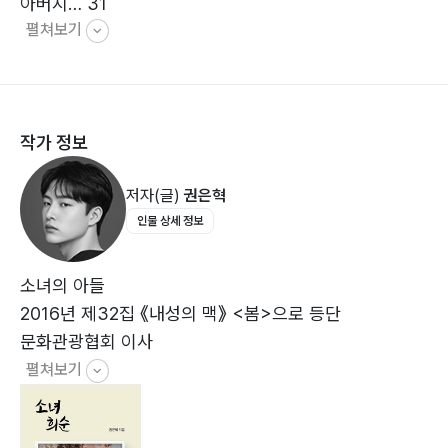
아버지… 31
펼쳐보기
김치볶음밥… 32
시민시장… 33
언니… 36
헛웃음… 37
작가 정보
2부 완겨… 40
봄… 41
저자(글)
권은혁
꽃… 43
인물 상세 정보
사랑의 시작… 45
까닭… 46
당신 오시는 날엔… 47
소녀의 아들
짝… 50
2016년 제32집 《내성의 맥》 <봄>으로 등단
값어치… 51
문화관광협회 이사
당신을 생각하는 일 외엔 소질이 없다… 52
펼쳐보기
내게 주오… 53
나의 사랑 … 55