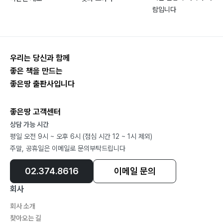
그대를 떠다 소원을 빌었다… 82
람입니다
오아… 84
고독… 86
두 번째 편지: 비겁한 사람… 87
두릅… 89
우리는 당신과 함께
토렴… 92
좋은 책을 만드는
좋은땅 출판사입니다
엄마… 94
허드레 인생… 95
좋은땅 고객센터
나의 과오… 96
상담 가능 시간
꽃처럼… 98
평일 오전 9시 ~ 오후 6시 (점심 시간 12 ~ 1시 제외)
목소리… 100
주말, 공휴일은 이메일로 문의부탁드립니다
음주(蔭酒)… 102
나만… 103
02.374.8616
이메일 문의
흰나비… 104
회사
불편한 산책… 107
회사 소개
어느 시인의 말… 109
찾아오는 길