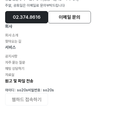
주말, 공휴일은 이메일로 문의부탁드립니다
02.374.8616
이메일 문의
회사
회사 소개
찾아오는 길
서비스
공지사항
자주 묻는 질문
채팅 상담하기
자료실
원고 및 파일 전송
아이디 : so20s
비밀번호 : so20s
웹하드 접속하기