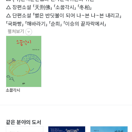
△ 장편소설 「天刑佛」 「소꿉각시」 「冬柏」
△ 단편소설 「별은 반딧불이 되어 나~븐 나~븐 내리고」
「국화빵」 「해바라기」 「순희」 「이승의 끝자락에서」
펼쳐보기
△ 시나리오집 「그래 여보」 외
*E-MAIL: ifp0108@naver.com
소꿉각시
같은 분야의 도서