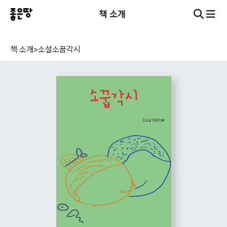
책 소개
책 소개
>
소설
소꿉각시