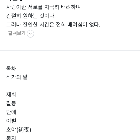
사랑이란 서로를 지극히 배려하며
간절히 원하는 것이다.
그러나 잔인한 시간은 전혀 배려심이 없다.
펼쳐보기
목차
작가의 말
재회
갈등
단애
이별
초야(初夜)
둥지