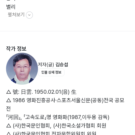
별리
펼쳐보기
방황
산방산의 회상
땅거미는 기어들고
상봉 길
작가 정보
저자(글)
김승섭
인물 상세 정보
△ 號: 日雲. 1950.02.01(음) 生
△ 1986 영화진흥공사·스포츠서울신문(공동)전국 공모
전
「河回」, 「고속도로」명 영화화(1987,이두용 감독)
△ (사)한국문인협회, (사)한국소설가협회 회원
△ (사)한국문인협회 전자문학위원회 위원