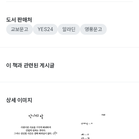
도서 판매처
교보문고
YES24
알라딘
영풍문고
이 책과 관련된 게시글
상세 이미지