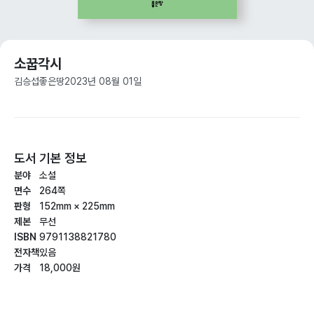
소꿉각시
김승섭
좋은땅
2023년 08월 01일
도서 기본 정보
분야
소설
면수
264쪽
판형
152mm × 225mm
제본
무선
ISBN
9791138821780
전자책
있음
가격
18,000원