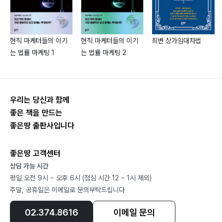
잠 못 이루는 산동의 밤
저비용 항공사와 장거리 저비용 항공사
지역에서 출발하다
현직 마케터들의 이기
현직 마케터들의 이기
최변 상가임대차법
일본 공항, 한국 공항
는 법률 마케팅 1
는 법률 마케팅 2
한·중·일 3국 중에 관광수지 흑자인 나라
독립 LCC와 자회사 LCC의 엇갈린 운명
항공사 경영을 위협하는 외부요인
한·중 사드 갈등이 기업과 문화, 항공과 관광에 미친 영향
우리는 당신과 함께
NO Japan 캠페인의 희생양
좋은 책을 만드는
좋은땅 출판사입니다
한·중·일 3국 및 ASEAN 국가 간 하늘 경쟁
가격은 낮아지고 수요는 증가한다
좋은땅 고객센터
국적 저비용 항공사의 운항 환경
상담 가능 시간
퀵 턴(Quick turn)을 모방하다
평일 오전 9시 ~ 오후 6시 (점심 시간 12 ~ 1시 제외)
주말, 공휴일은 이메일로 문의부탁드립니다
겨울(冬): 대한항공그룹의 꿈 어게인
02.374.8616
이메일 문의