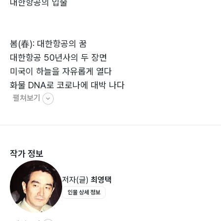
대한항공의 입술
봄(春): 대한항공의 꿈
대한항공 50년사의 두 장면
미국이 하늘을 자유롭게 열다
화물 DNA로 코로나에 대박 나다
펼쳐보기
하와이에는 일본 사람이 많다
경제 고도 운항: ‘운항경비 1% 절감은 수입 10% 증가’
연료 소모 6단계
작가 정보
여름(夏): 아시아나항공의 사랑
저자(글)
최영택
색동날개의 이륙
인물 상세 정보
젊은 나의 김포공항 스케치
새 비행기? 헌 비행기?