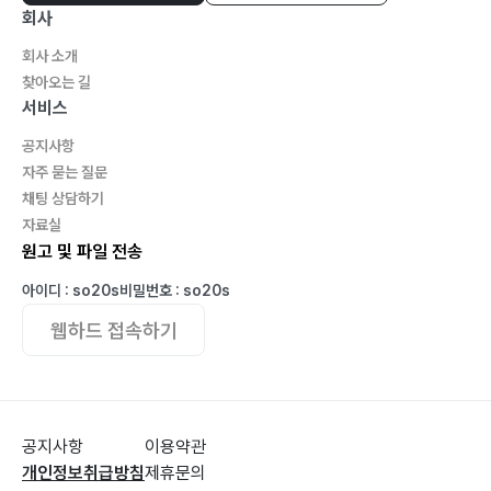
산업은행과 대한항공의 시장이분지계(市?二分之?)
회사
대한항공과 산업은행이 미국 법무부 차관을 만나 한 이야
회사 소개
기
찾아오는 길
항공사 합병과 바이든 정부의 반독점법
서비스
JAL의 교훈: ‘경쟁과 독점’
공지사항
Big 2의 합병을 바라보는 나의 생각
자주 묻는 질문
채팅 상담하기
자료실
맺음말
원고 및 파일 전송
감사의 말
아이디 : so20s
비밀번호 : so20s
참고 문헌
웹하드 접속하기
공지사항
이용약관
개인정보취급방침
제휴문의