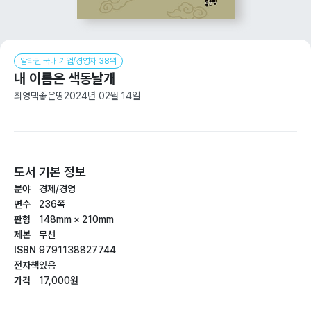
알라딘 국내 기업/경영자 38위
내 이름은 색동날개
최영택
좋은땅
2024년 02월 14일
도서 기본 정보
분야
경제/경영
면수
236쪽
판형
148mm × 210mm
제본
무선
ISBN
9791138827744
전자책
있음
가격
17,000원