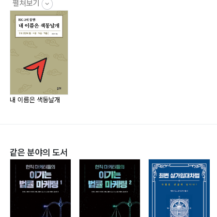
노선 배분 격투기
펼쳐보기
색동날개의 상하이 트위스트
한·미 항공자유화협정과 기재 변경(Change of Gauge)
두 가지 협정, 두 가지 성장
닫힌 하늘길, 열린 하늘길
2000년 색동으로 물든 중국 하늘
긴 봄(長春)을 떠나다
산의 도시 충칭에 이슬비는 내리고
내 이름은 색동날개
상하이에서 두보를 만나다
비가 내리면 꽃이 핀다
충칭과 청두의 지역감정
2005년의 자화상
같은 분야의 도서
일본과 중국에 우리의 하늘을 열자고 한 이유
가을(秋): 저비용 항공사의 감동