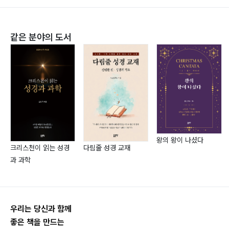
신정통주의 신학이란 무엇인가(좋은 씨앗, 2019)
정치 신학이란 무엇인가(좋은 씨앗, 2022)
같은 분야의 도서
세 번째 순례: 히포의 감독으로서 당시 세력을 떨치던 이
인간을 인간되게 하라(솔로몬, 2022)
단들과의 논쟁
밤에 찾아온 손님(솔로몬, 2022)
1. 도나투스 논쟁
2. 펠라기안 논쟁
1) 공로의 죄악성과 사면 그리고 유아들의 세례에 관하여
(De peccatorum mertis et remissione et de
baptismo parvulorum:411)
왕의 왕이 나셨다
크리스천이 읽는 성경
다림줄 성경 교재
2) 영과 문자에 관하여(De spiritu et littera)
과 과학
3) 율리아누스를 반박함(Contra Julianum)
4) 세 권의 펠라기안 반박서를 통해 바울의 신학자로 되
어 감
우리는 당신과 함께
좋은 책을 만드는