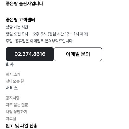
좋은땅 출판사입니다
네 번째 순례: 마지막 대작인 신국론(De civitas dei)과
죽음
좋은땅 고객센터
상담 가능 시간
1. 집필 목적과 시기
평일 오전 9시 ~ 오후 6시 (점심 시간 12 ~ 1시 제외)
2. 땅의 도성(civitas terrenae)과 하나님의 도성
주말, 공휴일은 이메일로 문의부탁드립니다
(civitas dei)
1) 두 도성의 기원: 삼위일체 하나님
02.374.8616
이메일 문의
2) 두 도성의 특징들
회사
- 자기 사랑과 하나님 사랑
회사 소개
- 두 도성의 다른 특징들
찾아오는 길
3) 두 도성의 시민들의 운명
서비스
4) 지상 도성은 천상 도성의 형상이요, 예표이다
공지사항
5) 지상 도성에도 나름대로 선한 점이 있다
자주 묻는 질문
6) 천상 도성은 하나님을 즐기기(frui)위해서 세상 것들을
채팅 상담하기
사용(uti)한다
자료실
7) 두 도성이 이 지상에서 어떤 모습으로 존속하는가
원고 및 파일 전송