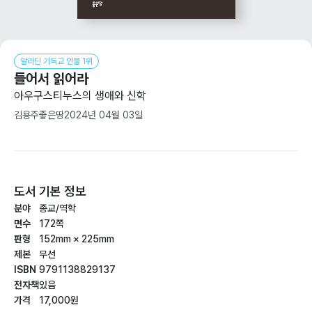
알라딘 기독교 인물 1위
들어서 읽어라
아우구스티누스의 생애와 신학
김용주
좋은땅
2024년 04월 03일
도서 기본 정보
분야
종교/역학
면수
172쪽
판형
152mm × 225mm
제본
무선
ISBN
9791138829137
전자책
있음
가격
17,000원