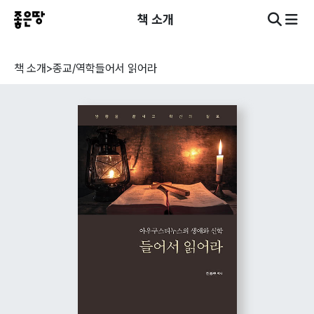
책 소개
책 소개
>
종교/역학
들어서 읽어라