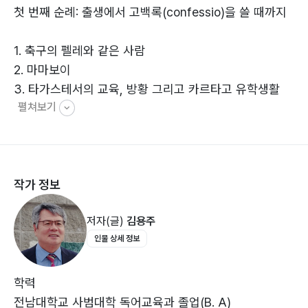
첫 번째 순례: 출생에서 고백록(confessio)을 쓸 때까지
1. 축구의 펠레와 같은 사람
2. 마마보이
3. 타가스테서의 교육, 방황 그리고 카르타고 유학생활
펼쳐보기
4. 호르텐시우스를 통하여 삶의 목표를 바꿈
5. 마니교의 청문자가 되다
6. 눈물로 기도하는 어머니의 아들은 망하지 않는다
7. 밀라노에서 수사학 교수가 되어 황제의 곁으로
작가 정보
8. “나는 밀라노에 왔노라, 암브로시우스 감독님에게로”
9. 플라톤주의자들과의 만남을 통하여 마니교에서 빠져나
저자(글)
김용주
오다
인물 상세 정보
10. 무화과나무 아래의 회심
11. 세례를 통한 새 출발, 어머니와의 영원한 이별
12. 히포(Hippo)의 가톨릭교회의 감독이 되다
학력
전남대학교 사범대학 독어교육과 졸업(B. A)