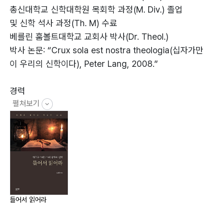
총신대학교 신학대학원 목회학 과정(M. Div.) 졸업
첫 번째 순례의 백미: 고백록(Confessio)
및 신학 석사 과정(Th. M) 수료
베를린 훔볼트대학교 교회사 박사(Dr. Theol.)
1. 고백록을 쓴 목적
박사 논문: “Crux sola est nostra theologia(십자가만
2. 행복
이 우리의 신학이다), Peter Lang, 2008.”
3. 기억
4. 시간
경력
5. 창조
펼쳐보기
베를린 반석교회 담임목사(1991-2007)
분당두레교회 담임목사(2011- 현재)
총신대학교 신학대학원과 안양대 신학대학원등 에서 강
두 번째 순례: 히포(Hippo)의 감독으로의 취임과 초기의
사와 겸임교수로 활동(2008-2023)
주요 저서들
저서
1. 히포의 감독으로 취임하다(396)
루터 혼돈의 숲에서 길을 찾다(익투스, 2011)
2. 참된 종교에 관하여(De vera religione)
칭의, 루터에게 묻다(좋은 씨앗, 2017)
들어서 읽어라
3. 자유의지에 관하여(De libero arbitrio)
자유주의 신학이란 무엇인가(좋은 씨앗, 2018)