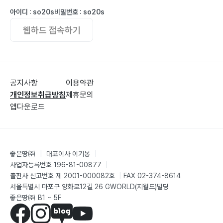
8) 하나님의 도성의 마지막 모습
아이디 : so20s
비밀번호 : so20s
웹하드 접속하기
3. 결론
에필로그 - 아우구스티누스의 죽음과 후세에 미친 그의
공지사항
이용약관
영향
개인정보취급방침
제휴문의
참고문헌
앱다운로드
좋은땅㈜
|
대표이사 이기봉
|
사업자등록번호 196-81-00877
|
출판사 신고번호 제 2001-000082호
|
FAX 02-374-8614
서울특별시 마포구 양화로12길 26 GWORLD(지월드)빌딩
좋은땅㈜ B1 ~ 5F