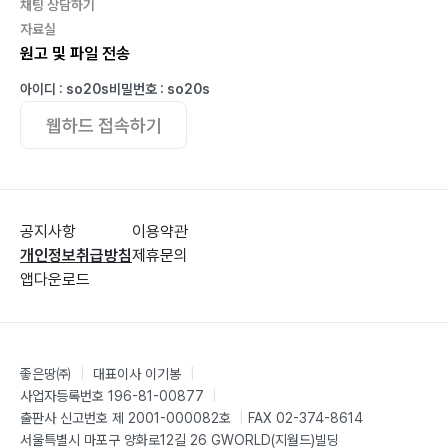
채팅 상담하기
part.3 아버지의 나라가 오시며
자료실
원고 및 파일 전송
1장 | 하늘나라(天國) : 마음으로 보는 세계
아이디 : so20s
비밀번호 : so20s
국회의원과 목사 | 말기 암에 비유되는 인대 손상 | 내 주
웹하드 접속하기
를 가까이하게 함은 (찬송가 364장)
2장 | 하나님의 나라 : 죽은 자들의 장례
먼저 해야 할 일 : 나중에 해야 할 일이 없다 | 잇몸이 아프
공지사항
이용약관
다 | 세상에 이런 일이
개인정보취급방침
제휴문의
앱다운로드
part.4 아버지의 뜻이 하늘에서와 같이 땅에서도 이루어
좋은땅㈜
|
대표이사 이기봉
|
지이다
사업자등록번호 196-81-00877
|
출판사 신고번호 제 2001-000082호
|
FAX 02-374-8614
서울특별시 마포구 양화로12길 26 GWORLD(지월드)빌딩