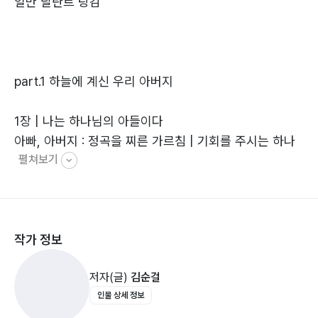
일만 달란트 탕감
part.1 하늘에 계신 우리 아버지
1장 | 나는 하나님의 아들이다
아빠, 아버지 : 정곡을 찌른 가르침 | 기회를 주시는 하나
펼쳐보기
님 |
신·구약의 아버지 | 천지(天地) 두 자(字) | 이상한 만남
2장 | 나는 하나님의 아들이다 : 죄인이 아니다
작가 정보
하늘나라 : 내 안에 있다 | 원죄 : 3, 4대로 끝나야 할 죄 |
나는 시시한 존재가 아니다 | 십일조 | 저능아에서 천재로
저자(글)
김순걸
인물 상세 정보
3장 | 나는 하나님의 아들이다 : 나의 건강법