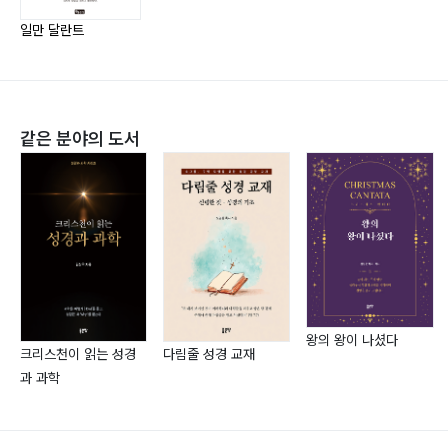
도 | 안 믿는 자도 하나님의 아들딸이다 | 선배님께 : 협심
일만 달란트 학교의 교장 임명권자는
을 광심으로 바꾸자 | 시험에는 명답을 하자
일만 달란트
하나님이시다.
하나님은 아들의 그릇을 키워서
7장 | 기도
100만 명 이상의 인재를 배출하라고
성령이 탄식하며 기도하신다 | 잠재의식 | 잠재된 힘 | 새
명령하셨다.
같은 분야의 도서
벽기도 : 무릎 꿇어야 응답 있을까? | 병은 없다 | 수녀와
수녀 원장
나는 순종할 뿐이다.
8장 | 내 원대로 마옵소서
40일간 단식 : 소금 뿌려라 | 회개한 죄인 : 무아(無我) |
곤충의 변태 : 바뀌었을 뿐이다 | 원수를 사랑하라 (마
5:43-48) | 사람을 보며 세상을 볼 때 : 부르지 말라 | 죽
을 짓만 하는 사람들 : 독수리처럼 날아가리라
왕의 왕이 나셨다
크리스천이 읽는 성경
다림줄 성경 교재
과 과학
9장 | 초두효과(初頭?果) : 하나님의 아들과 죄인
고백 성사 : 가슴 치지 마라 | 밤길 조심해라 : 잔소리는 그