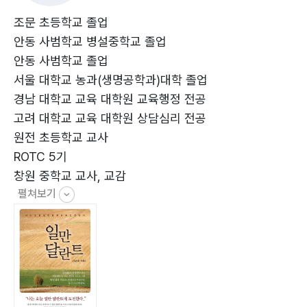
몸무게 88Kg : 명의는 하나님, 명약은 감사 | 암 : 기적의
재료, 엔돌핀과 다이돌핀 | 황 선생 : 엔돌핀의 간증인 | 밥
조문 초등학교 졸업
이나 먹고
안동 사범학교 병설중학교 졸업
안동 사범학교 졸업
4장 | 나는 하나님의 아들이다 : 나는 상속자
서울 대학교 농과(생명공학과)대학 졸업
말이 씨가 된다 : 진짜와 가짜 | 영계 소식 : 놀라운 세 가
경남 대학교 교육 대학원 교육행정 전공
지 사실 | 흙으로 빚은 사람 | 완전한 치유 : 육신은 내가
고려 대학교 교육 대학원 상담심리 전공
아니다
원전 초등학교 교사
ROTC 5기
5장 | 미리 분리해 보자 : 상상력과 믿음의 위대함
창원 중학교 교사, 교감
관성의 법칙 | 스트레스 : 작용·반작용의 법칙 | 전과자를
펼쳐보기
경상 고등학교 교사
만드는 교회에 다니지 말자 | 피곤하다 : 성령도 피곤할
창원 고등학교 교사, 교감
까? | 자화자찬(自畵自讚)
일만 달란트 학교 교장
6장 | 나는 하나님의 아들이다
창원 중. 고교에서 교장이 될 기회를
아픈 팔 : 믿음이 흔들렸음에 대한 메시지 | 가장 짧은 기
세 번 주셨다. 잡지 못했다.