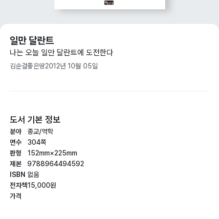
일만 달란트
나는 오늘 일만 달란트에 도전한다
김순걸
좋은땅
2012년 10월 05일
도서 기본 정보
분야
종교/역학
면수
304쪽
판형
152mm×225mm
제본
9788964494592
ISBN
없음
전자책
15,000원
가격