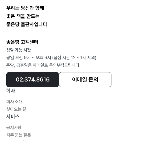
만 | 가리옷 유다 : 죽음의 가르침 | 예, 아니요 : 참 쉽다
우리는 당신과 함께
좋은 책을 만드는
10장 모든 것을 새롭게 : 과거를 묻지 마세요
좋은땅 출판사입니다
기도의 대가(大家) : 대가답지 않는 대가 | 아사 왕 (대하
14-16장) | 화안애어(和顔愛語) : 수신(修身)의 소중함
좋은땅 고객센터
상담 가능 시간
평일 오전 9시 ~ 오후 6시 (점심 시간 12 ~ 1시 제외)
주말, 공휴일은 이메일로 문의부탁드립니다
part.2 아버지의 이름이 거룩히 여김을 받으시오며
02.374.8616
이메일 문의
1장 | 아버지의 이름
회사
좌정관천(坐井觀天) | 충무공 이 순신 장군 | 거상 임 상
회사 소개
옥 | 친구가 되어 주실래요? | 다산 정 약용 | 서산 대사와
찾아오는 길
사명 대사
서비스
공지사항
자주 묻는 질문