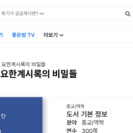
기
좋은땅 TV
더보기
한 요한계시록의 비밀들
한 요한계시록의 비밀들
종교/역학
도서 기본 정보
분야
종교/역학
면수
300쪽