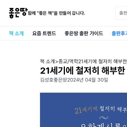
함께 "좋은 책"을 만들어 갑니다.
책 소개
요즘 트렌드
좋은땅 출판 가이드
출판후
책 소개
>
종교/역학
21세기에 철저히 해부
21세기에 철저히 해부
김성호
좋은땅
2024년 04월 30일