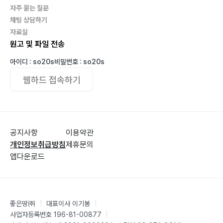
자주 묻는 질문
채팅 상담하기
자료실
원고 및 파일 전송
아이디 : so20s
비밀번호 : so20s
웹하드 접속하기
공지사항
이용약관
개인정보취급방침
제휴문의
앱다운로드
좋은땅㈜
|
대표이사 이기봉
|
사업자등록번호 196-81-00877
|