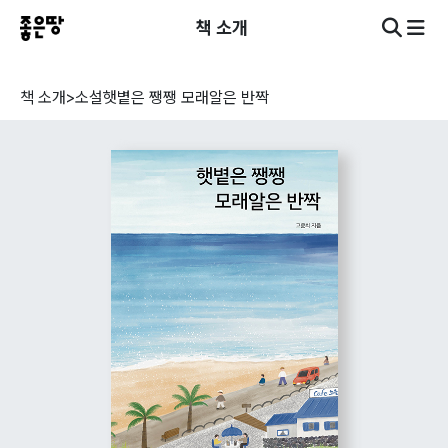
책 소개
책 소개
>
소설
햇볕은 쨍쨍 모래알은 반짝