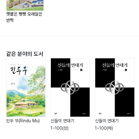
햇볕은 쨍쨍 모래알은
반짝
같은 분야의 도서
린두 무(Rindu Mu)
신들의 연대기
신들의 연대기
1~100(상)
1~100(하)