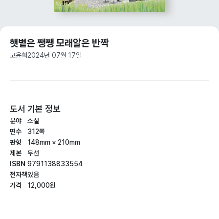
햇볕은 쨍쨍 모래알은 반짝
고윤희
2024년 07월 17일
도서 기본 정보
분야
소설
면수
312쪽
판형
148mm × 210mm
제본
무선
ISBN
9791138833554
전자책
있음
가격
12,000원