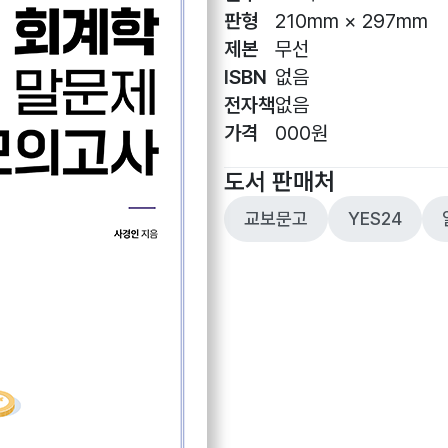
판형
210mm × 297mm
제본
무선
ISBN
없음
전자책
없음
가격
000원
도서 판매처
교보문고
YES24