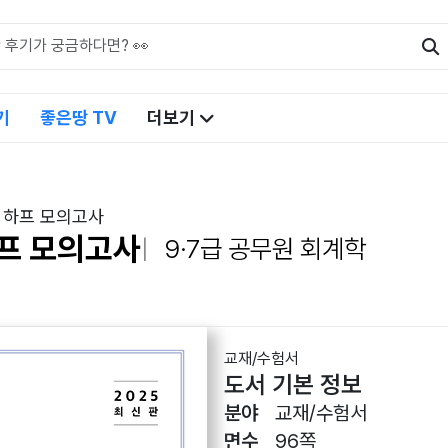
기
좋은땅 TV
더보기
 하프 모의고사
프 모의고사
9·7급 공무원 회계학
교재/수험서
도서 기본 정보
분야
교재/수험서
면수
96쪽