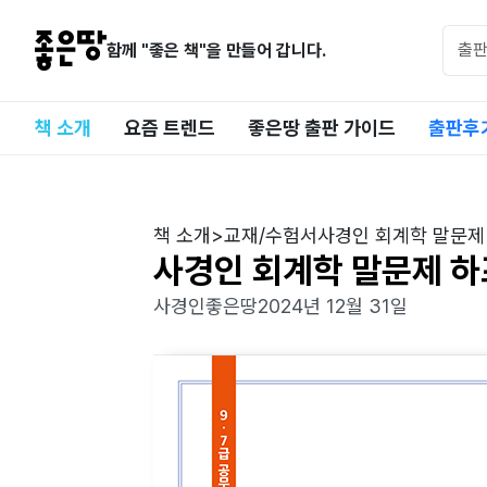
함께 "좋은 책"을 만들어 갑니다.
책 소개
요즘 트렌드
좋은땅 출판 가이드
출판후
책 소개
>
교재/수험서
사경인 회계학 말문제
사경인 회계학 말문제 하
사경인
좋은땅
2024년 12월 31일