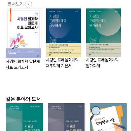
제1절 거래의 기록과 재무제표 작성
펼쳐보기
1. 재무제표의 종류
2. 거래의 인식
3. 분개
4. 전기
5. 시산표의 작성
6. 결산수정
7. 장부마감
사경인 프레임회계학
사경인 프레임회계학
사
사경인 회계학 말문제
재무회계 기본서
원가회계
빈
하프 모의고사
8. 재무제표의 작성
제2절 재무제표 표시
1. 일반사항
2. 재무상태표
같은 분야의 도서
3. 포괄손익계산서
4. 자본변동표
5. 현금흐름표
6. 주석