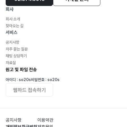
3. 상각자산(건물) 원가모형
회사
4. 상각자산(건물) 공정가치모형
제2절 투자부동산의 의의
회사 소개
찾아오는 길
제3절 투자부동산의 인식
서비스
제4절 투자부동산의 평가
1. 원가모형
공지사항
자주 묻는 질문
2. 공정가치모형
채팅 상담하기
제5절 투자부동산의 제거
자료실
1. 처분
원고 및 파일 전송
2. 대체
아이디 : so20s
비밀번호 : so20s
인출과제
웹하드 접속하기
Chapter 04 유형자산
제1절 유형자산의 프레임
1. 비상각자산(토지) 원가모형
공지사항
이용약관
2. 비상각자산(토지) 재평가모형
개인정보취급방침
제휴문의