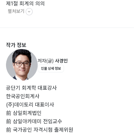
제1절 회계의 의의
펼쳐보기
1. 재무회계와 관리회계
2. 회계기준
3. 회계감사
제2절 재무회계개념체계
작가 정보
1. 일반목적재무보고
2. 유용한 재무정보의 질적 특성
저자(글)
사경인
3. 일반목적재무제표
인물 상세 정보
4. 보고기업
5. 재무제표 요소
6. 인식과 제거
공단기 회계학 대표강사
7. 측정
한국공인회계사
8. 표시와 공시
(주)데이토리 대표이사
9. 자본 및 자본유지의 개념
前 삼일회계법인
前 삼일아카데미 전임교수
Chapter 2 재무제표 표시와 공시
前 국가공인 자격시험 출제위원