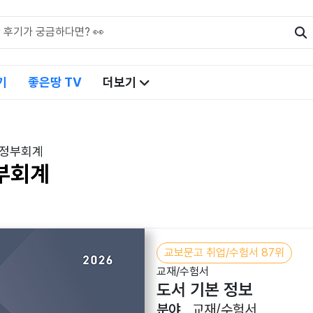
기
좋은땅 TV
더보기
 정부회계
부회계
교보문고 취업/수험서 87위
교재/수험서
도서 기본 정보
분야
교재/수험서