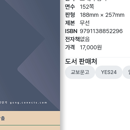
면수
152쪽
판형
188mm × 257mm
제본
무선
ISBN
9791138852296
전자책
없음
가격
17,000원
도서 판매처
교보문고
YES24