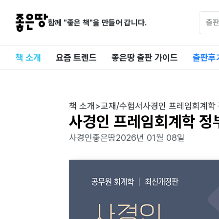
함께 "좋은 책"을 만들어 갑니다.
책 소개
요즘 트렌드
좋은땅 출판 가이드
출판후
책 소개
>
교재/수험서
사경인 프레임회계학
사경인 프레임회계학 정
사경인
좋은땅
2026년 01월 08일