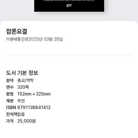
잡론요결
이봉태
좋은땅
2025년 03월 28일
도서 기본 정보
분야
종교/역학
면수
320쪽
판형
152mm × 225mm
제본
무선
ISBN
9791138841412
전자책
없음
가격
25,000원