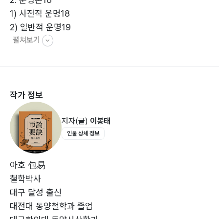
脫)된 행동은 선인들의 노고를 욕되게 하는 일이며, 더구
1) 사전적 운명18
나 사술(詐術)로 흘러간 선배들의 말로가 아름답지 못한
2) 일반적 운명19
것이 역사가 말하고 있기 때문일 것이다. 이러한 문제를
펼쳐보기
3) 역학적 운명20
가슴 깊이 새기고 정신을 가다듬고 좋은 결과를 이루기를
3. 자평명론(子平名論)24
진심으로 기원한다.
1) 시대상24
2) 명론30
작가 정보
제2장 명리 잡론(帀論)
저자(글)
이봉태
1. 역학의 태동36
인물 상세 정보
1) 역학설37
2) 간지론44
3) 육십갑자57
아호 包易
4) 절기론66
철학박사
2. 명리학의 탄생77
대구 달성 출신
1) 천원지방설77
대전대 동양철학과 졸업
2) 중화79