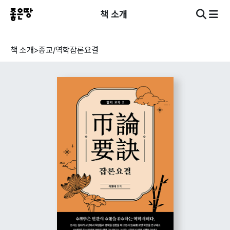
책 소개
책 소개
>
종교/역학
잡론요결