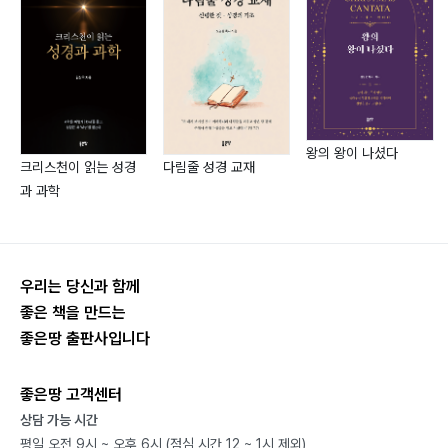
2) 일주 분석157
7. 개명(改命)론177
1) 정원론177
2) 개운론(開運論)181
8. 간명지 작성법186
왕의 왕이 나셨다
크리스천이 읽는 성경
다림줄 성경 교재
과 과학
제3장 통변의 묘리
1. 추명가 논리191
1) 남명191
2) 여명193
우리는 당신과 함께
3) 운행193
좋은 책을 만드는
4) 수명(壽命) 194
좋은땅 출판사입니다
5) 해역194
2. 하지장195
좋은땅 고객센터
1) 신취팔법(神趣八法)195
상담 가능 시간
평일 오전 9시 ~ 오후 6시 (점심 시간 12 ~ 1시 제외)
2) 숙어200