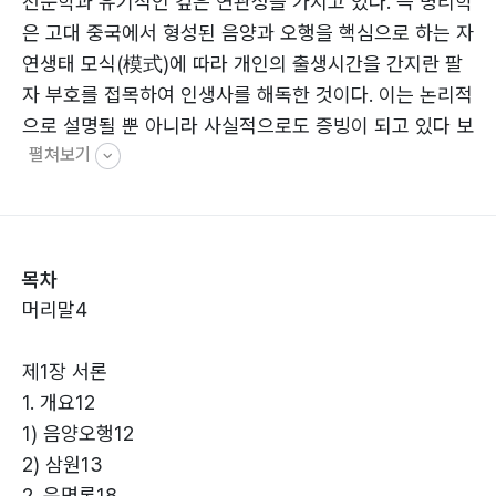
천문학과 유기적인 깊은 연관성을 가지고 있다. 즉 명리학
은 고대 중국에서 형성된 음양과 오행을 핵심으로 하는 자
연생태 모식(模式)에 따라 개인의 출생시간을 간지란 팔
자 부호를 접목하여 인생사를 해독한 것이다. 이는 논리적
으로 설명될 뿐 아니라 사실적으로도 증빙이 되고 있다 보
펼쳐보기
니 많은 이들이 미신적(迷信的) 행위로 반신반의(半信半
疑)하면서도 추종 내지는 믿고 있는 것이 현재의 실정이
라 할 수가 있겠다.
다만 운용방법에 있어서 심사숙고해야 할 것은 정당하게
목차
인간사 공기(公器)의 역할을 다하게 되면 존경의 대상이
머리말4
될 것이지만 도리를 벗어나 사술(詐術) 행위로 흘러가게
되면 불신을 초래하고 미신(迷信)을 조장한다 하여 사회
제1장 서론
로부터 지탄(指彈)의 대상이 될 것이다. 이런 점은 명학
1. 개요12
(命學)을 공부하고 연구하는 학자들은 명심하여야 하며,
1) 음양오행12
건전한 마음으로 임하되 작은 이익을 위해 불온한 사행심
2) 삼원13
(射倖心)을 가져서는 곤란하다. 왜냐면 후인들의 일탈(逸
2. 운명론18