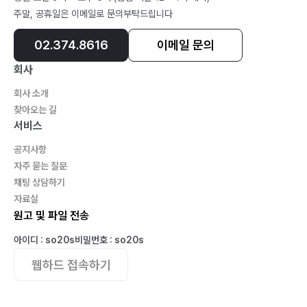
주말, 공휴일은 이메일로 문의부탁드립니다
3) 신원(身元)론209
4) 신수(身數)론229
02.374.8616
이메일 문의
회사
제4장 명학적 물리(物理)
회사 소개
1. 명리(命理) 논리246
찾아오는 길
1) 삼반물(三盤物)247
서비스
2) 청탁(淸濁)248
공지사항
3) 정신기(精神氣)256
자주 묻는 질문
4) 기(氣)와 정(情)260
채팅 상담하기
5) 유근(有根)과 무근(無根)265
자료실
6) 동정(動靜)269
원고 및 파일 전송
7) 개두(蓋頭) · 절각(截脚)278
아이디 : so20s
비밀번호 : so20s
8) 신살(神殺)282
웹하드 접속하기
9) 감리상지오리법(坎離相持五里法)288
2. 비법(秘法) 논리292
1) 비법현담(秘法玄談)293