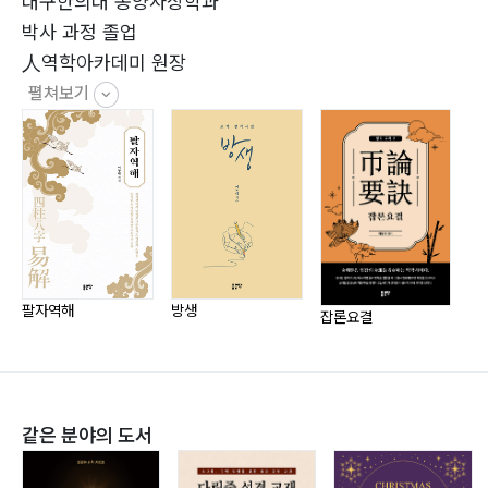
대구한의대 동양사상학과
3) 명학 개념87
박사 과정 졸업
3. 명리와 운기론105
人역학아카데미 원장
1) 운기학설106
펼쳐보기
2) 해역111
4. 명리학적 위상(位相)114
1) 역사적 관점114
2) 인식적 오류120
3) 학술적 오류122
4) 논리적 오류125
5) 계몽적 입지(立旨)132
팔자역해
방생
잡론요결
잡
5. 명리학적 생사여탈 논리135
1) 오행 생사135
2) 격국 생사 137
3) 재액 생사138
같은 분야의 도서
6. 일주론의 개념147
1) 일주의 형상(形象)147