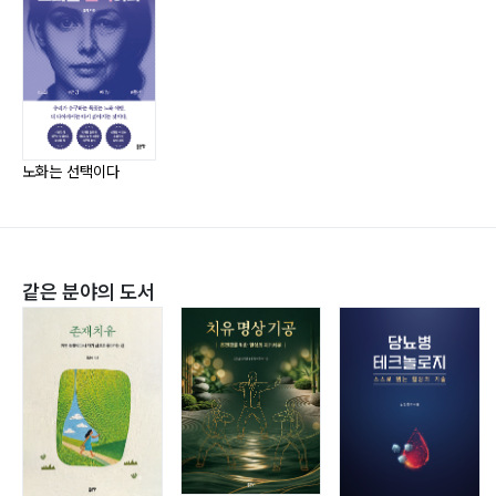
영양소의 종류 53
먹는 순서부터 바꿔라 54
미네랄 56
비타민 65
항산화제 및 기타 성분 73
단백질 보충제 83
노화는 선택이다
운동 보충제 87
호르몬 보충 요법 90
포화지방에 대한 오해 93
콜레스테롤에 대한 오해 96
같은 분야의 도서
저탄고지, 탄수화물 섭취를 줄여라 98
당뇨 100
감미료는 나쁜 것인가? 103
칼슘 패러독스, 그리고 혈관건강 107
오메가3와 식용유 109
베이크치킨, 식용유 114