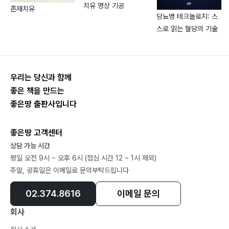
식이섬유와 변비 118
치유 명상 기공
존재치유
유산균 120
당뇨병 테크놀로지: 스
스로 읽는 혈당의 기술
소화효소(판크레아틴, DPPIV) 122
NAD+ 125
포스파티딜콜린 128
구연산 129
우리는 당신과 함께
콜라겐 131
좋은 책을 만드는
방탄커피에 관하여 133
좋은땅 출판사입니다
최상급 간식 135
우유와 버터 137
좋은땅 고객센터
물엿과 올리고당 140
상담 가능 시간
평일 오전 9시 ~ 오후 6시 (점심 시간 12 ~ 1시 제외)
건강한 술 고르는 기준 142
주말, 공휴일은 이메일로 문의부탁드립니다
술 마신 날의 대처 145
영양제 등급표 및 세트구성 148
02.374.8616
이메일 문의
그래서 뭘 먹는데?(영양제 정리) 153
회사