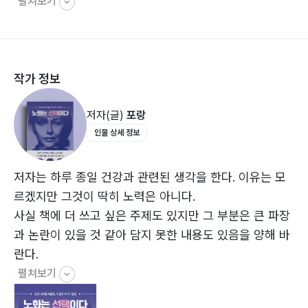
펼쳐보기
기본 항노화의 원리 24
올바른 정보를 얻기 힘든 이유 26
핵심 전략 28
유전자 분석 30
작가 정보
기본적인 준비사항(혈압, 혈당측정기) 32
너무나 흔한 혈압측정 오진 사례 35
저자(글)
포랑
한의학 37
인물 상세 정보
음주 39
흡연 41
성기능 개선 44
저자는 하루 종일 건강과 관련된 생각을 한다. 이유는 모
필라이즈 어플리케이션 46
르겠지만 그것이 딱히 노력은 아니다.
사실 책에 더 쓰고 싶은 주제도 있지만 그 부분은 큰 파장
02. 먹어서 지키는 건강
과 논란이 있을 것 같아 담지 못한 내용도 있음을 양해 바
먹는 것이 곧 나 자신이다 48
란다.
과연 자연식만이 정답일까 50
펼쳐보기
최상의 영양 섭취하기 51