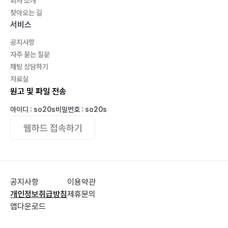
회사 소개
03. 안 먹어서 지키는 건강
찾아오는 길
간헐적 단식과 다이어트 158
서비스
간헐적 단식과 저탄고지 160
공지사항
인슐린 수치를 낮게 유지하자 162
자주 묻는 질문
간헐적 단식 방법 164
채팅 상담하기
최소 단백질량과 소금 섭취량을 지키면서 단식하라 166
자료실
커피와 카페인 섭취를 줄여라 168
원고 및 파일 전송
아이디 : so20s
비밀번호 : so20s
04. 운동으로 지키는 건강
웹하드 접속하기
운동은 그 누구도 대신 해줄 수 없다 172
체지방이 나쁜 것만은 아니다 173
무산소 운동 175
유산소 운동 178
공지사항
이용약관
습관적인 운동(매우 중요) 180
개인정보취급방침
제휴문의
사우나의 효능 185
앱다운로드
인바디(Inbody)와 ffmi 187