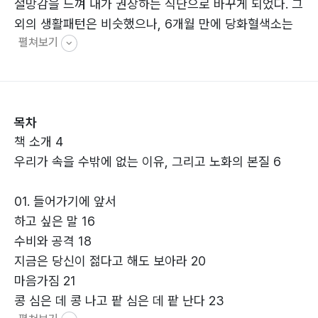
절망감을 느껴 내가 권장하는 식단으로 바꾸게 되었다. 그
외의 생활패턴은 비슷했으나, 6개월 만에 당화혈색소는
펼쳐보기
5.9로, 중성지방은 269에서 90으로, HDL은 42에서 60
이 되었고 혈압은 정상, 간수치는 더욱 좋아졌다. 또한 인
슐린 저항성을 추정하는 혈중인슐린 농도, C펩타이드 수
치도 함께 개선되었다.
목차
책 소개 4
우리가 속을 수밖에 없는 이유, 그리고 노화의 본질 6
01. 들어가기에 앞서
하고 싶은 말 16
수비와 공격 18
지금은 당신이 젊다고 해도 보아라 20
마음가짐 21
콩 심은 데 콩 나고 팥 심은 데 팥 난다 23