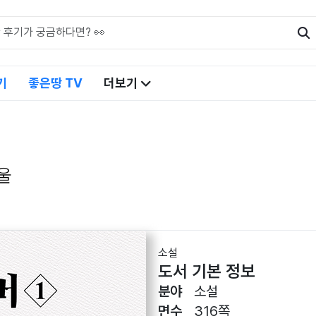
기
좋은땅 TV
더보기
울
소설
도서 기본 정보
분야
소설
면수
316쪽