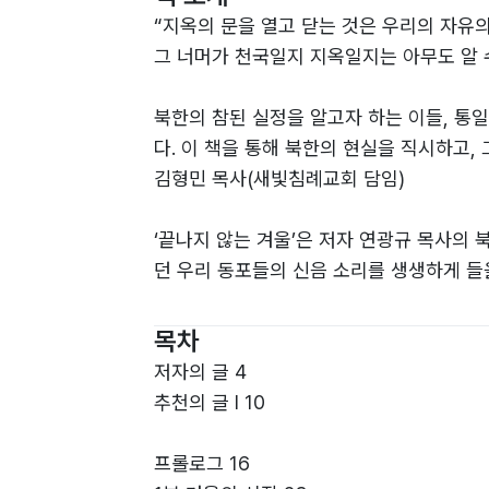
“지옥의 문을 열고 닫는 것은 우리의 자유
그 너머가 천국일지 지옥일지는 아무도 알 수
북한의 참된 실정을 알고자 하는 이들, 통
다. 이 책을 통해 북한의 현실을 직시하고,
김형민 목사(새빛침례교회 담임)
‘끝나지 않는 겨울’은 저자 연광규 목사의 
던 우리 동포들의 신음 소리를 생생하게 들을
자들과 성도들이 북한 동포들의 실상을 바로
하나님의 소원이 ‘복음통일’인지 깨닫게 한
목차
이용희 목사(에스더기도운동 대표)
저자의 글 4
추천의 글 Ⅰ 10
감사를 잊어 버리고, 생명의 존엄성을 가
는 광성철의 이야기! 많은 이들이 함께 공
프롤로그 16
임성빈 교수(한국리더십학교장, 장로회신학