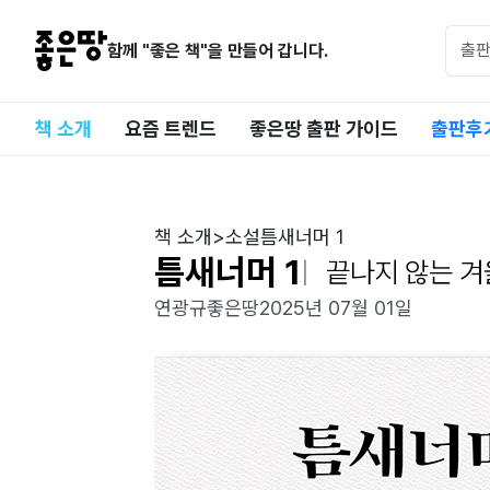
함께 "좋은 책"을 만들어 갑니다.
책 소개
요즘 트렌드
좋은땅 출판 가이드
출판후
책 소개
>
소설
틈새너머 1
틈새너머 1
끝나지 않는 겨
연광규
좋은땅
2025년 07월 01일