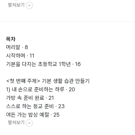
펼쳐보기
그렇게 묵묵히 사랑을 주며 성장의 밑거름을 쌓아 올리면,
오늘 당장 열매가 맺히지 않아도 언젠가 기적처럼 결실을
얻는 날이 찾아온다.
목차
머리말 · 8
시작하며 · 11
기본을 다지는 초등학교 1학년 · 16
<첫 번째 주제> 기본 생활 습관 만들기
1) 내 손으로 준비하는 하루 · 20
가방 속 준비 완료 · 21
스스로 하는 등교 준비 · 23
여든 가는 밥상 예절 · 25
펼쳐보기
집안일 속 책임 찾기 · 26
혼자 해결해 보기 · 27