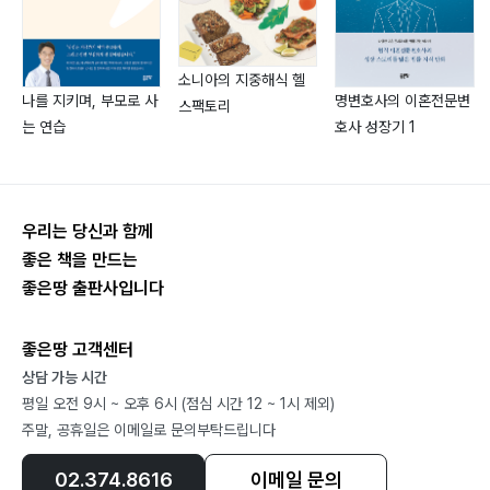
4) 숫자와 개념 놀이터, 수학 · 93
손에 닿는 수학 감각 · 95
수학적 개념 익히기 · 98
소니아의 지중해식 헬
나를 지키며, 부모로 사
명변호사의 이혼전문변
스팩토리
선행학습 바르게 알기 · 100
는 연습
호사 성장기 1
수학 문제 풀어 보기 · 104
사고력 쑥쑥 심화학습 · 112
문해력과 수학의 만남 · 113
단원 첫 장 정복하기 · 114
우리는 당신과 함께
좋은 책을 만드는
좋은땅 출판사입니다
<세 번째 주제> 학교생활에 관한 그 밖의 것들
1) 알림장 완전 정복 · 117
좋은땅 고객센터
2) 편한 옷 입기 · 119
상담 가능 시간
3) 꼭 필요한 학용품 고르기 · 121
평일 오전 9시 ~ 오후 6시 (점심 시간 12 ~ 1시 제외)
4) 교실에서 만나는 다양한 감정 · 122
주말, 공휴일은 이메일로 문의부탁드립니다
5) 서로의 마음을 여는 학부모 상담 · 124
6) 교외체험학습 가이드 · 126
02.374.8616
이메일 문의