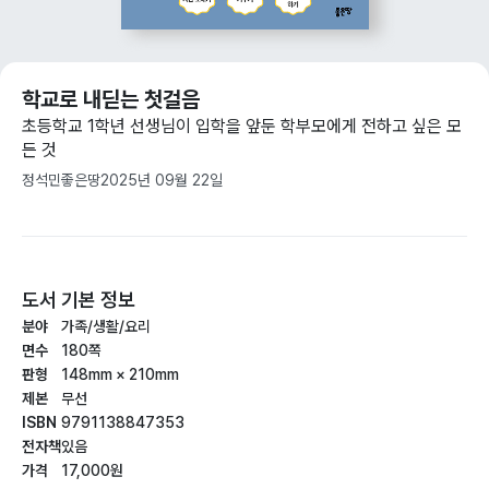
학교로 내딛는 첫걸음
초등학교 1학년 선생님이 입학을 앞둔 학부모에게 전하고 싶은 모
든 것
정석민
좋은땅
2025년 09월 22일
도서 기본 정보
분야
가족/생활/요리
면수
180쪽
판형
148mm × 210mm
제본
무선
ISBN
9791138847353
전자책
있음
가격
17,000원