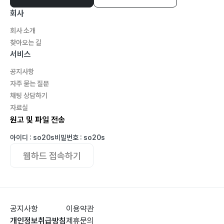
7) 학생정서 · 행동특성검사 · 128
회사
8) 선생님께 배우는 지혜 · 130
회사 소개
9) 방학 보내기 · 132
찾아오는 길
학습 점검하기 · 133
서비스
다양한 경험 하기 · 134
공지사항
습관 형성하기 · 135
자주 묻는 질문
채팅 상담하기
<네 번째 주제> 학부모로서 부모의 역할
자료실
1) 놀이터에서 배우는 지혜 · 139
원고 및 파일 전송
2) 심심할 틈 만들기 · 143
아이디 : so20s
비밀번호 : so20s
3) 하교 후 시간 관리 · 146
웹하드 접속하기
4) 아이 관심 속으로 · 149
5) 잠으로 채우는 힘 · 152
매일 정해진 시간에 자는 것 · 153
충분한 시간 동안 자는 것 · 153
공지사항
이용약관
편안하고 안정된 느낌으로 자는 것 · 154
개인정보취급방침
제휴문의