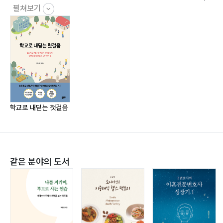
복습의 마법 · 60
펼쳐보기
학년 시기를 어떻게 보내야 하는지에 대해 알리고 싶었습
교과서와 친구 되기 · 62
니다. 우리의 미래인 아이들을 바른 성장으로 이끌어 갔으
2) 놀이로 만나는 통합교과 · 64
면 좋겠습니다.
놀면서 배우기 · 64
손끝으로 익히기 · 66
이메일 | freshiceblue@naver.com
종이로 마음 접기 · 68
배운 것 실천하기 · 69
3) 말과 글 속의 모험, 국어 · 72
학교로 내딛는 첫걸음
한글 깨치기 · 72
유창하게 읽기 · 77
획순에 맞게 글씨 쓰기, 바르게 연필 잡기 · 78
같은 분야의 도서
받아쓰기 · 80
일기로 마무리하는 하루 · 81
맞춤법과 띄어쓰기 · 84
독서로 깊어지는 문해력 · 85
배운 것 실천하기 · 91