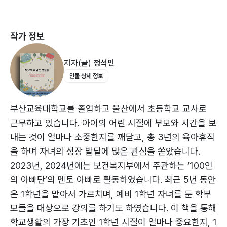
2) 교실에서 배우는 ‘우리’ · 29
규칙 지키기 · 30
작가 정보
‘나’ 표현하기 · 32
용기 내어 발표하기 · 33
저자(글)
정석민
마음으로 배려하기 · 35
인물 상세 정보
함께 어울리기 · 36
갈등 해결의 경험 쌓기 · 38
나와 너, 그리고 우리 · 40
부산교육대학교를 졸업하고 울산에서 초등학교 교사로
상황에 맞춘 예절 · 41
근무하고 있습니다. 아이의 어린 시절에 부모와 시간을 보
내는 것이 얼마나 소중한지를 깨닫고, 총 3년의 육아휴직
<두 번째 주제> 기본 학습 습관 만들기
을 하며 자녀의 성장 발달에 많은 관심을 쏟았습니다.
1) 첫 장을 넘기는 마음 · 50
2023년, 2024년에는 보건복지부에서 주관하는 ‘100인
학습을 시작하는 자세 · 51
의 아빠단’의 멘토 아빠로 활동하였습니다. 최근 5년 동안
집중력과 성실성 · 54
은 1학년을 맡아서 가르치며, 예비 1학년 자녀를 둔 학부
스스로 생각하며 공부하기 · 58
모들을 대상으로 강의를 하기도 하였습니다. 이 책을 통해
소화 가능한 선행학습 · 59
학교생활의 가장 기초인 1학년 시절이 얼마나 중요한지, 1