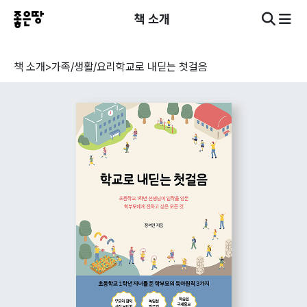
책 소개
책 소개
>
가족/생활/요리
학교로 내딛는 첫걸음