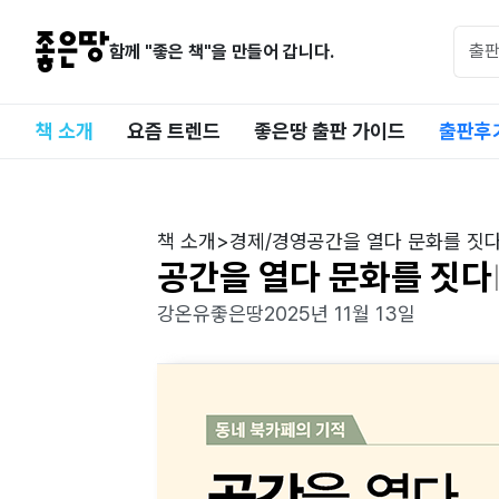
함께 "좋은 책"을 만들어 갑니다.
책 소개
요즘 트렌드
좋은땅 출판 가이드
출판후
책 소개
>
경제/경영
공간을 열다 문화를 짓
공간을 열다 문화를 짓다
강온유
좋은땅
2025년 11월 13일