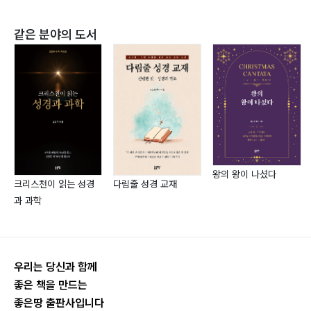
성령님의 역사 | 그물의 비유 | 영적인 일 |
복의 영속성과 특별함 | 존재(存在)와 무(無) |
같은 분야의 도서
3부 은혜의 체험
특별한 믿음의 상급 | 지혜의 은사 |
오병이어 픽션(fiction) | 궁극적인 영성의 선교 |
왕의 왕이 나셨다
물질적인 고난 | 여행의 준비 | 목회의 원칙 |
크리스천이 읽는 성경
다림줄 성경 교재
은혜의 이해 | 말씀 선교의 의미 | 죽음 이후의 일들 |
과 과학
들의 백합화 | 특별한 하나님 사랑의 표현 |
우리는 당신과 함께
좋은 책을 만드는
좋은땅 출판사입니다