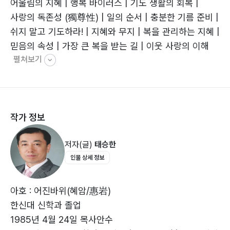
어울림의 지혜 | 행복 바이러스 | 기도 생활의 회복 |
사랑의 독존성 (獨尊性) | 일의 순서 | 충분한 기름 준비 |
쉬지 말고 기도하라! | 지혜와 무지 | 복을 관리하는 지혜 |
믿음의 속성 | 가장 큰 복을 받는 길 | 이웃 사랑의 이해
펼쳐보기
(1) |
이웃 사랑의 이해 (2) | 이웃 사랑의 이해 (3) |
재림 신앙의 바른 이해 | 삶의 행복 | 믿음의 바른 모습 |
복음의 은혜 (1) | 복음의 은혜 (2) | 복 받는 마음 |
작가 정보
비난의 교훈 | 소망을 이루는 기도 | 성결함의 축복 |
재림 전의 징조들 이해 | 하나님 경외의 이해 |
저자(글)
태승한
진리를 행하는 삶 | 신앙적 글의 성격 | 물신 숭배의 유혹
인물 상세 정보
|
중보 사역의 이해 | 예견(豫見)되는 일들 |
다윗의 감사 신앙 | 궁극적인 영성의 요청 |
아호 : 어진바위(혜암/惠岩)
바른 믿음의 지혜 | 더 큰 축복의 조건 |
한신대 신학과 졸업
하나님께 영광을 돌리라 | 근본 믿음 | 인내의 지혜 |
1985년 4월 24일 목사안수