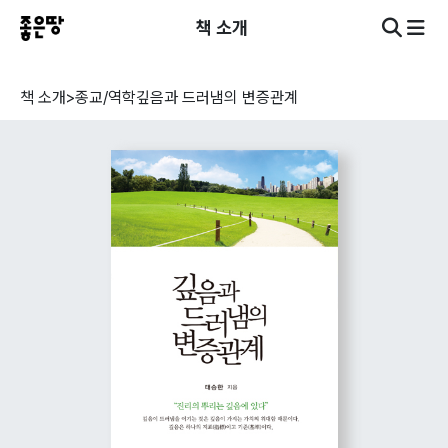
책 소개
책 소개
>
종교/역학
깊음과 드러냄의 변증관계