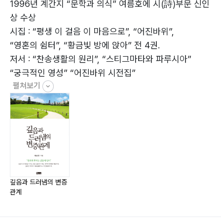
마음의 변화 | 복을 쟁취한 갈렙 | 이기기를·힘쓰라 |
1996년 계간지 “문학과 의식” 여름호에 시(詩)부문 신인
기도의·지혜 | 영적 목표의 견인력(牽引力) | 영적 파수꾼
상 수상
|
시집 : “평생 이 걸음 이 마음으로”, “어진바위”,
최고의 삶 | 이스라엘 흥망의 이유 | 므나의 비유 |
“영혼의 쉼터”, “황금빛 방에 앉아” 전 4권.
순종의 의미 | 효자 교인 | 종의 마음 준비 |
저서 : “찬송생활의 원리”, “스티그마타와 파루시아”
“궁극적인 영성” “어진바위 시전집”
펼쳐보기
영동크리스찬 신문 편집인
한국찬양선교회 대표
2부 깊음과 드러냄의 변증관계
한국크리스찬시인협회 회원
깊음과 드러냄의 변증관계 | 욥기의 주제 | 축복 옹호론 |
강릉시기독교협의회 회장 역임
깊음의 진실성 | 성숙의 방향 | 영성의 교정사역 |
한국기독교장로회 강원노회 증경 노회장
더 큰 믿음 | 미래를 위한 제언 | 착각의 비극 |
강릉시기독교협의회 운영위원장
환경을 초월한 믿음 | 진리의 증인 | 현대인의 우상 숭배 |
강릉경찰서 경목실 경목
진리의 두 모습 | 드러냄 없는 깊음 | 세상 지식의 한계 |
깊음과 드러냄의 변증
한국크리스천문학가협회 운영이사
관계
더 큰 복의 길 | 또 하나의 도전 | 큰일과 작은 일 |
한국기독교장로회 관동교회 담임목사
일꾼의 자세 | 모세의 팔 | 창대함에 이르는 비밀 |