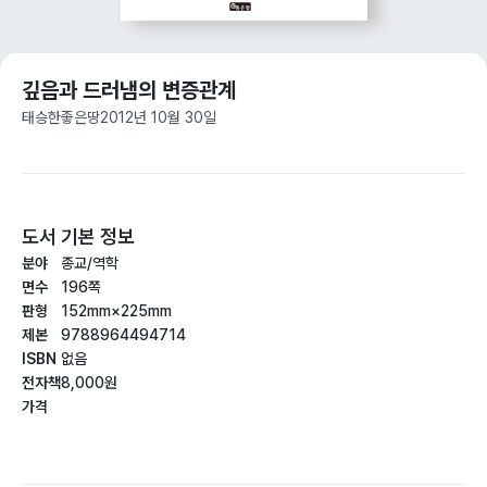
깊음과 드러냄의 변증관계
태승한
좋은땅
2012년 10월 30일
도서 기본 정보
분야
종교/역학
면수
196쪽
판형
152mm×225mm
제본
9788964494714
ISBN
없음
전자책
8,000원
가격