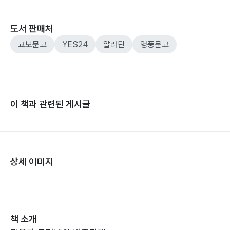
도서 판매처
교보문고
YES24
알라딘
영풍문고
이 책과 관련된 게시글
상세 이미지
책 소개