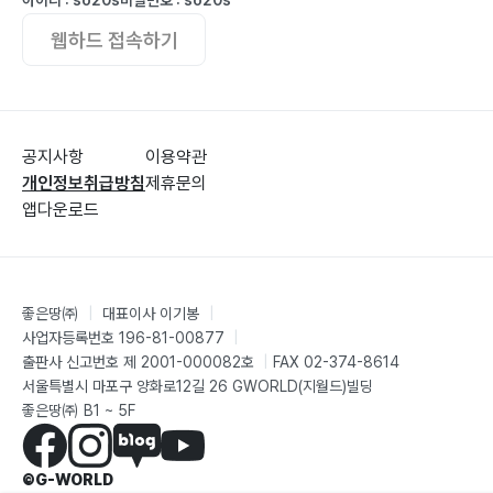
아이디 : so20s
비밀번호 : so20s
웹하드 접속하기
공지사항
이용약관
개인정보취급방침
제휴문의
앱다운로드
좋은땅㈜
|
대표이사 이기봉
|
사업자등록번호 196-81-00877
|
출판사 신고번호 제 2001-000082호
|
FAX 02-374-8614
서울특별시 마포구 양화로12길 26 GWORLD(지월드)빌딩
좋은땅㈜ B1 ~ 5F
©G-WORLD