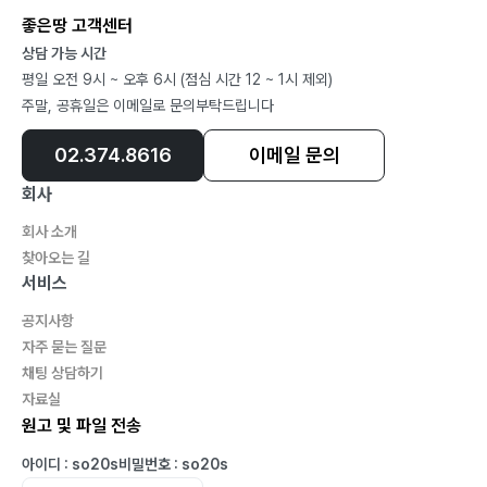
좋은땅 고객센터
상담 가능 시간
평일 오전 9시 ~ 오후 6시 (점심 시간 12 ~ 1시 제외)
주말, 공휴일은 이메일로 문의부탁드립니다
02.374.8616
이메일 문의
회사
회사 소개
찾아오는 길
서비스
공지사항
자주 묻는 질문
채팅 상담하기
자료실
원고 및 파일 전송
아이디 : so20s
비밀번호 : so20s