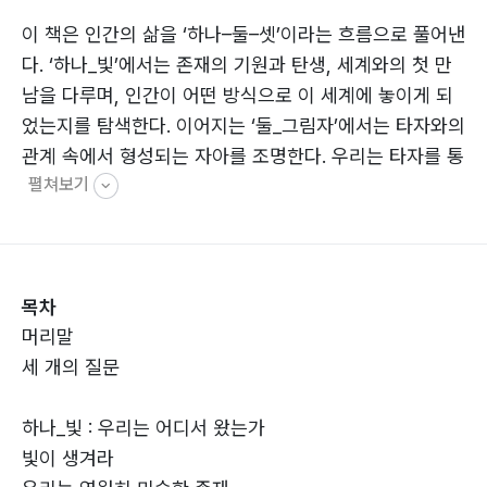
이 책은 인간의 삶을 ‘하나–둘–셋’이라는 흐름으로 풀어낸
다. ‘하나_빛’에서는 존재의 기원과 탄생, 세계와의 첫 만
남을 다루며, 인간이 어떤 방식으로 이 세계에 놓이게 되
었는지를 탐색한다. 이어지는 ‘둘_그림자’에서는 타자와의
관계 속에서 형성되는 자아를 조명한다. 우리는 타자를 통
펼쳐보기
해 자신을 인식하고, 관계 속에서 갈등하고 성장하며
‘나’라는 존재를 만들어 간다. 마지막 ‘셋_순례’는 삶의 방
향에 대한 질문으로 나아간다. 저자는 실제 산티아고 순례
길을 걸으며 경험한 사유를 바탕으로, 삶을 목적지가 아닌
목차
‘과정으로서의 여정’으로 바라본다. 걷고 또 걷는 반복 속
머리말
에서, 우리는 스스로에게 질문을 던지고 결국 그 질문을
세 개의 질문
내려놓는 법을 배우게 된다.
하나_빛 : 우리는 어디서 왔는가
이 책은 나라는 존재는 고정된 실체가 아니라 타자와의 관
빛이 생겨라
계 속에서 끊임없이 생성되는 존재이며, 삶은 그 관계와