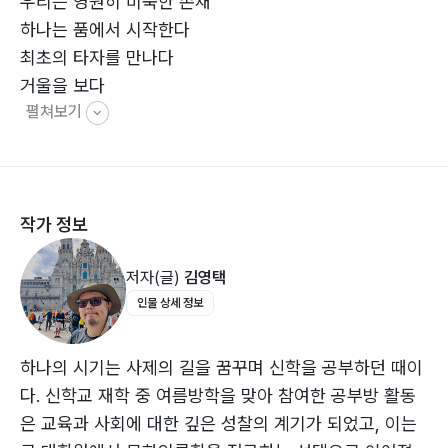
우리는 영원히 미숙한 존재
성찰을 통해 완성되어 가는 과정임을 이야기한다. 《빛, 그
하나는 품에서 시작한다
림자, 순례》는 삶의 갈림길에서 방을 묻는 이들에게, 생각
최초의 타자를 만나다
의 출발점이 되어 주는 책이다.
거울을 보다
펼쳐보기
거울에 빠지다
하나에서 둘로
둘_그림자 : 우리는 무엇인가
작가 정보
말하는 대로
아버지의 이름으로
저자(글)
김영택
가족의 탄생
인물 상세 정보
개인의 발견
새는 알에서 나오려고 투쟁한다
타자는 천사인가, 악마인가
하나의 시기는 사제의 길을 꿈꾸며 신학을 공부하던 때이
타자와 거리 유지
다. 신학교 재학 중 여름방학을 맞아 참여한 공부방 활동
둘이 등장하는 무대
은 교육과 사회에 대한 깊은 성찰의 계기가 되었고, 이는