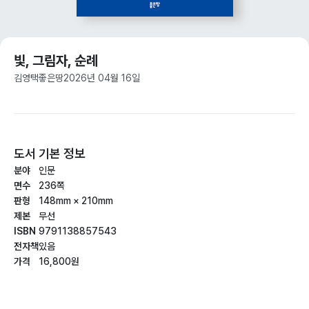
빛, 그림자, 순례
김영택
좋은땅
2026년 04월 16일
도서 기본 정보
분야
인문
면수
236쪽
판형
148mm × 210mm
제본
무선
ISBN
9791138857543
전자책
있음
가격
16,800원