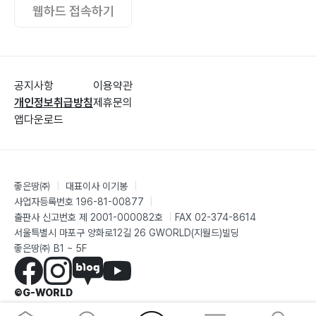
웹하드 접속하기
공지사항
이용약관
개인정보취급방침
제휴문의
앱다운로드
좋은땅㈜
|
대표이사 이기봉
|
사업자등록번호 196-81-00877
|
출판사 신고번호 제 2001-000082호
|
FAX 02-374-8614
서울특별시 마포구 양화로12길 26 GWORLD(지월드)빌딩
좋은땅㈜ B1 ~ 5F
©G-WORLD