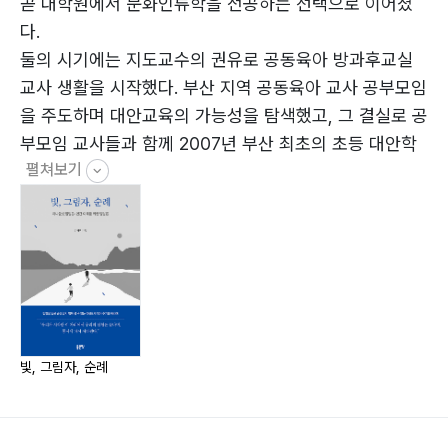
둘에서 셋으로
곧 대학원에서 문화인류학을 전공하는 선택으로 이어졌
다.
셋_순례 : 우리는 어디로 가는가
둘의 시기에는 지도교수의 권유로 공동육아 방과후교실
우리로서 하나
교사 생활을 시작했다. 부산 지역 공동육아 교사 공부모임
환대하는 우리
을 주도하며 대안교육의 가능성을 탐색했고, 그 결실로 공
우리는 어디로 가는가
부모임 교사들과 함께 2007년 부산 최초의 초등 대안학
펼쳐보기
교인 ‘꽃피는학교’를 설립했다.
맺음말: 우리가 등장할 순간
셋의 시기는 꽃피는학교 교사로서 학생들과 호흡하는 삶
이다. 초등부터 고등학교 과정까지 학생들을 직접 지도하
며, 한 존재가 독립된 주체로 성장하는 과정을 깊이 있게
관찰해 왔다. 급변하는 환경 속에서 아이들의 성장이 점점
더 어려워지는 현실을 직시하며, 하나둘셋 발달론을 바탕
으로 여전히 현장에서 학생들과 만나고 있다.
빛, 그림자, 순례