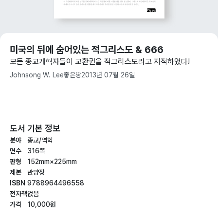
미국의 뒤에 숨어있는 적그리스도 & 666
모든 종교개혁자들이 교환권을 적그리스도라고 지적하였다!
Johnsong W. Lee
좋은땅
2013년 07월 26일
도서 기본 정보
분야
종교/역학
면수
316쪽
판형
152mm×225mm
제본
반양장
ISBN
9788964496558
전자책
없음
가격
10,000원