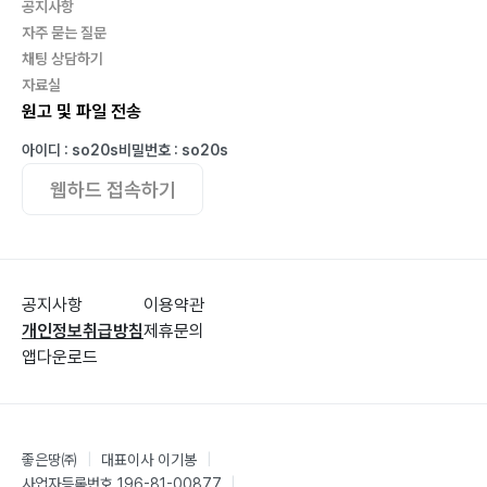
공지사항
자주 묻는 질문
CHAPTER 8 일곱 나팔
채팅 상담하기
1. 일곱 나팔
자료실
원고 및 파일 전송
2. 요한계시록 9장
3. 이슬람 세력과 마지막 심판과의 관계
아이디 : so20s
비밀번호 : so20s
웹하드 접속하기
CHAPTER 9 누가 어린 양의 진노 앞에 능히 서리요
1. 144,000 (하나님의 인침을 이마에 받은 사람의 수)
2. 사방 바람을 붙잡고 있는 이유
3. 하나님의 인
공지사항
이용약관
4. 십사만 사천
개인정보취급방침
제휴문의
5. 십사만 사천의 특징
앱다운로드
6. 어린 양을 따라가는 사람들
7. 승리한 자들
좋은땅㈜
|
대표이사 이기봉
|
CHAPTER 10 음녀가 받을 심판
사업자등록번호 196-81-00877
|