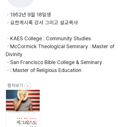
1. 두 번째 짐승
이다.
2. 미국의 출현
ㆍ1952년 9월 18일생
3. 짐승의 우상을 세우고, 짐승의 표를 강요하는 미국
ㆍ요한계시록 강사 그리고 설교목사
4. 두 번째 짐승 뒤에 숨어서 일하는 교황권(적그리스도)
5. 미국연방 준비은행(미국조폐공사)은 개인의 소유
ㆍKAES College : Community Studies
6. 지금 세계는 변화의 시기에 놓여 있다
ㆍMcCormick Theological Seminary : Master of
7. 미국 달러화가 붕괴되면 짐승의 표, 666이 등장한다
Divinity
8. 육백육십육(666)의 등장
ㆍSan Francisco Bible College & Seminary
9. 말세의 징조에 관계된 잘못된 정보들
ㆍ: Master of Religious Education
10. 베리칩
11. 종교연합운동
펼쳐보기
ㆍPresbyterian Church (PCUSA): Ordination
12. 하나님의 계명을 지키는 자
Pastor
13. 하나님을 섬길 것인지 선택하라
ㆍ현, Light of the World Mission, USA : 세상의 빛 선
교회 이사,
CHAPTER 4 세계를 지배하는 숨어 있는 세력
ㆍ요한계시록, 다니엘 : 예언서 설교 목사
1. 세계지배전략의 기원
ㆍ현, 시카고, 빌립보교회 협동목사