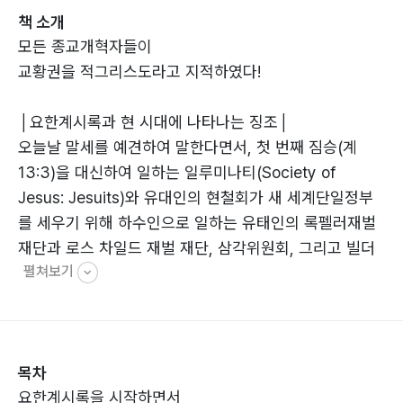
책 소개
모든 종교개혁자들이
교황권을 적그리스도라고 지적하였다!
│요한계시록과 현 시대에 나타나는 징조│
오늘날 말세를 예견하여 말한다면서, 첫 번째 짐승(계
13:3)을 대신하여 일하는 일루미나티(Society of
Jesus: Jesuits)와 유대인의 현철회가 새 세계단일정부
를 세우기 위해 하수인으로 일하는 유태인의 록펠러재벌
재단과 로스 차일드 재벌 재단, 삼각위원회, 그리고 빌더
펼쳐보기
버그 등 새 세계단일정부를 만들어 가는 비밀 조직들이 벌
이는 사건 중에 미국연방준비은행을 통해서 벌이는 달러
화 붕괴 등 여러 가지 징조들을 말하는 사람들이 많이 일
어났다는 것이다. 그런데 대부분의 사람들이 요한계시록
목차
을 이해하지 못했기 때문에 그들이 아는지 모르지마는 첫
요한계시록을 시작하면서
번째 짐승(교황권)을 세상의 징조만을 가지고 공격하므로