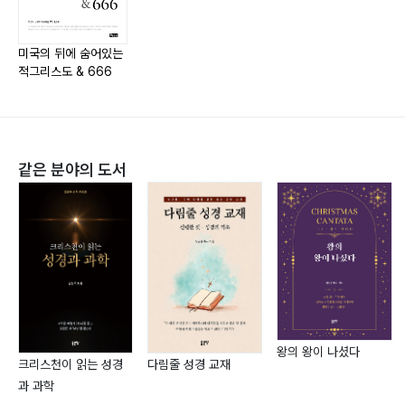
2. ?유대의 현철들은 민족이 살아남기 위해 삼률 배반적
인 철학 사상을 세상에 심었다
ㆍ전, Marine View Presbyterian Church, Parish
미국의 뒤에 숨어있는
3. 일루미나티(교황권)는 유대인의 현철회
associate pastor
적그리스도 & 666
4. 유태인의 세계지배전략
ㆍ나성한인연합장로교회 담임목사
5. 위장한 프리메이슨과 마라 빈
ㆍ바이셀리아한인장로교회 담임목사
6. 영국계 메이슨과 대륙계 메이슨
ㆍ알라스카 델타장로교회 담임목사
같은 분야의 도서
7. 쌍두전략을 위한 미국과 소련
8. 세계지배전략 시기가 무르익었다고 오판
9. 슈퍼 파워가 등장하기 위한 수순
10. 동북아 순방길에 나선 미국
11. 미국의 달러화가 어떻게 무너졌는가?
12. 분권화에 의한 사회개혁
13. 세계지배전략을 위한 준비 완료
14. 글로벌 거버너스(G20)
왕의 왕이 나셨다
크리스천이 읽는 성경
다림줄 성경 교재
과 과학
CHAPTER 5 교황 베네딕토 16세의