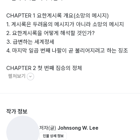
세상 사람들과 그리스도인들은 기독교회가 로마천주교를
CHAPTER 1 요한계시록 개요(소망의 메시지)
비방한다고 말하고 있다. 왜냐하면 로마천주교의 교황권
1. 계시록은 두려움의 메시지가 아니라 소망의 메시지
은 광명의 천사로 가장하여 선한 일만 세상에 보여주고 있
2. 요한계시록을 어떻게 해석할 것인가?
다고 말하고 있기 때문이다. 그러므로 마지막 징조들을 이
3. 급변하는 세계정세
야기 하는 사람들이 스스로 적그리스도를 이롭게 도와주
4. 마지막 일곱 번째 나팔이 곧 불리어지려고 하는 징조
고 있다는 것을 염두에 두어야 할 것이다.
CHAPTER 2 첫 번째 짐승의 정체
│비전과 소망의 메시지 요한계시록│
펼쳐보기
1. 두 짐승과 짐승의 표
앞으로 세상의 종말은 언제 어떻게 다가올 것인지? 앞으
2. 첫 번째 짐승의 정체는 과연 누구인가?
로 이 지구는 어떻게 될 것인가? 하나님께서 미리 보여주
3. 이 짐승의 정체
신 요한계시록의 예언들을 통해서 드러내고 있는 이 지구
4. 참람된 말을 한다는 의미는 무엇인가?
의 운명은 어떤 것인가? 그리고 우리의 미래는 어떻게 될
작가 정보
5.“죽게 된 상처가 나으매”
것인가? 이 요한계시록에 대한 연구를 통해 이 모든 질문
6. 그리스도인들은 하나님의 말씀으로 깨어 있어야 한다
에 대한 시원한 답을 얻게 될 것이다. 그러므로 요한계시
저자(글)
Johnsong W. Lee
록은 두려움의 메시지가 아니고 닫아 두어야 할 봉함된 메
인물 상세 정보
CHAPTER 3 두 번째 짐승과 짐승의 표, 666
시지가 아니라 우리를 향한 비전과 소망의 메시지가 될 것