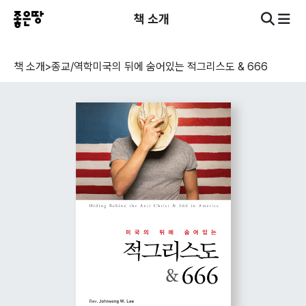
책 소개
책 소개
>
종교/역학
미국의 뒤에 숨어있는 적그리스도 & 666