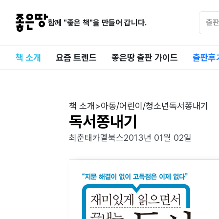
함께 "좋은 책"을 만들어 갑니다.
책 소개
요즘 트렌드
좋은땅 출판 가이드
출판후
책 소개
>
아동/어린이/청소년
독서쫑내기
독서쫑내기
최춘태
카멜북스
2013년 01월 02일