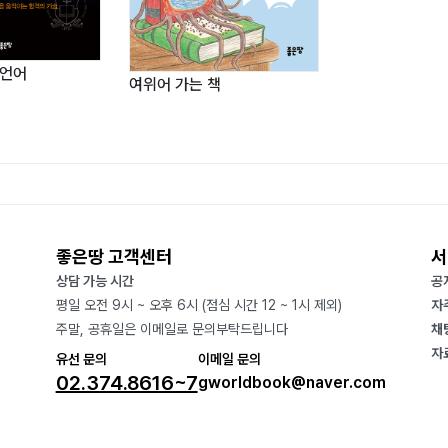
 언어
여위어 가는 책
좋은땅 고객센터
서
상담 가능 시간
공
평일 오전 9시 ~ 오후 6시 (점심 시간 12 ~ 1시 제외)
자
주말, 공휴일은 이메일로 문의부탁드립니다
채
자
유선 문의
이메일 문의
02.374.8616~7
gworldbook@naver.com