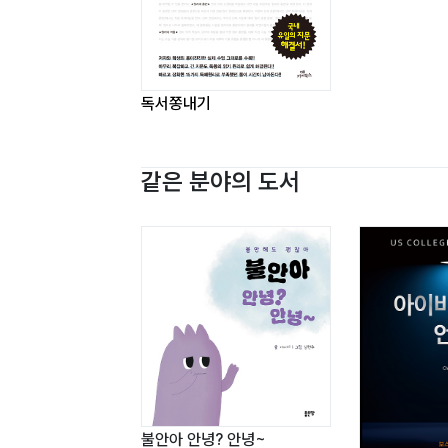
독서쫑내기 카멜북스(서
Part 4. 원리의 실제1 (단락 훈련 편)
Step 01 단락 훈련 Ⅰ~Ⅷ
독서쫑내기
Part 5. 원리의 실제2 (지문 훈련 편)
Step 01 지문 훈련 1~13
같은 분야의 도서
쉬었다 가기
Step 03 지문 훈련 14~28
Part 6. 원리의 적용 (기출 훈련 편)
Step 01 독해 원리로 문제를 푸는 법
Step 02 인문 지문 문제풀이 훈련
인문 지문 1~4
Step 03 사회 지문 문제풀이 훈련
사회 지문 1~4
Step 04 과학·기술 지문 문제풀이 훈련
불안아 안녕? 안녕~