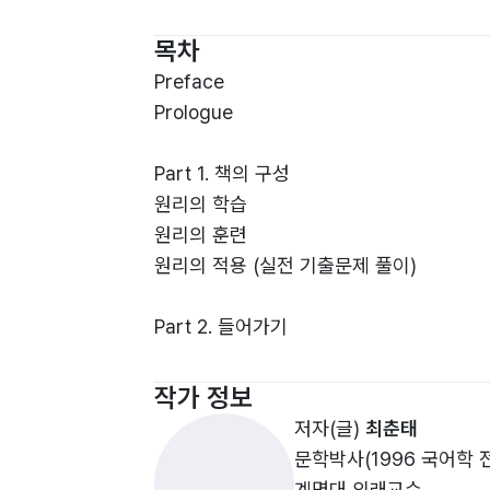
원리에 강하다! 스스로 분석하고 종합하는 
목차
실전에 강하다! <독쫑> 원리가 내재화되면, 사
Preface
수능에 강하다! 수능이 요구하는 ‘사고적 독
Prologue
Part 1. 책의 구성
1) 원리에 강하다! 스스로 분석하고 종합하
원리의 학습
국어영역(구 언어영역)을 공부하다 보면 성
원리의 훈련
그럴까? 필자가 수능이 시작된 이래 16년 
원리의 적용 (실전 기출문제 풀이)
문제 푸는 ‘스킬’을 강조하기도 한다. 하지
Part 2. 들어가기
<독서 쫑내기>는 예외 없는 원리로 독서 
민사고 지망생 중1, 고3 최상위권을 이기다
어느 문제집에서도 볼 수 없는 ‘원리 15가
사고적 독해를 하면 문제는 다 풀린다
작가 정보
글에는 예외 없는 원리가 있다
저자(글)
최춘태
1. 원리의 학습
문학박사(1996 국어학 
2. 원리의 훈련 (단락+지문)
Part 3. 독해 원리
계명대 외래교수