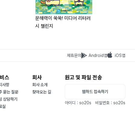
열두 달 챌린지
문해력이 쑥쑥! 미디어 리터러
시 챌린지
제휴문의
Android앱
iOS앱
비스
회사
원고 및 파일 전송
지사항
회사 소개
웹하드 접속하기
주 묻는 질문
찾아오는 길
팅 상담하기
아이디 : so20s
비밀번호 : so20s
료실