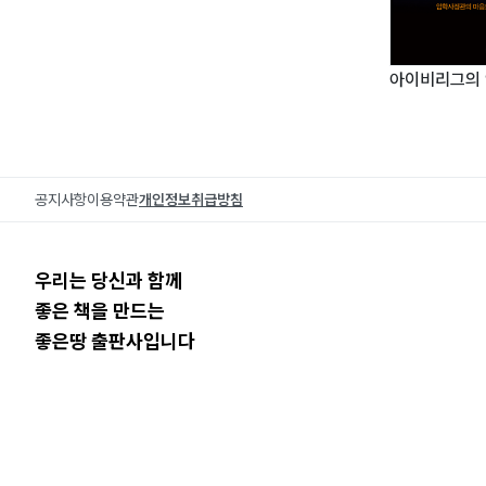
과학·기술 지문 1~5
Step 05 예술 지문 문제풀이 훈련
아이비리그의
예술 지문 1~4
Step 06 언어 지문 문제풀이 훈련
언어 지문 1~4
공지사항
이용약관
개인정보취급방침
마무리
필자의 부끄러운 고백
우리는 당신과 함께
좋은 책을 만드는
좋은땅 출판사입니다