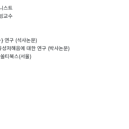
럼니스트
초빙교수
 사고력 Up! 스킬 UP! 점수 Up!
수 있도록 단계적으로 구성된 <독서 쫑내기>. 독쫑 원리가 학
 기출문제 풀이’를 통하여 수능 고득점의 꿈을 이룰 수 있다.
다
} 연구 (석사논문)
성저해음에 대한 연구 (박사논문)
 쏠티북스(서울)
 독해’의 결정판
구)
진다. <독쫑>에서만 제시하는 원리 15가 말하고자 하는 ‘문장
서울)
벽하게 풀어야 하는 수능에서 <독서 쫑내기>의 힘은 크게 발휘
디 개념
)
서울)
서울)
학생, ‘코끼리’라는 학생과 함께 수업한 강의를 바탕으로 이루어진
서울)
 그대로 현장성을 살렸다. 그러므로 국어영역을 공부하는 학생들
락은 힘이 같다
신공(서울)
 문장과의 관계이다
능률교육(서울) 근간
능률교육(서울) 근간