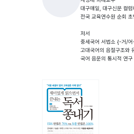
3. 원리의 적용 (실전 기출문제 풀이)
Step 01 원리 1 힘센 주장문
대구매일, 대구신문 컬
Step 02 원리 2 가장 포괄적인 주장문
전국 교육연수원 순회 
2) 실전에 강하다! <독쫑> 원리가 내재화되면,
Step 03 원리 3 초점의 이동
원리를 습득하게 되면 바로 실전에 돌입할 
Step 04 원리 4 주지냐 보조냐
저서
한다. ‘원리의 학습 ? 원리의 훈련 ? 실전
Step 05 원리 5 문제가 있으면 해결이 있
중세국어 서법소 {-거/어-
Step 06 원리 6 전제 없는 결론은 없다
고대국어의 음절구조와 유
Step 07 원리 7 원인 없는 결과는 없다
국어 음운의 통시적 연구
3) 수능에 강하다! 수능이 요구하는 ‘사고적
Step 08 원리 8 설명보다 설득이 세다
중세문헌 연구 정림사(대
사고적 독해가 완성되면 속독이 덤으로 주어
Step 09 원리 9 상식, 통념은 비판된다
글쓰기의 실체 지공신공(
속독이 이루어질 것이다. 제한시간 내에 완
Step 10 원리 10 열 마디 일화보다 한 마
디딤돌 논술 디딤돌(서울
Step 11 원리 11 열거되면 힘이 같다
비문학쫑내기 쏠티북스(
Step 12 원리 12 비교되면 힘이 같다
영단어쫑내기 지공신공(
이 문제집은 몇 해 전 필자가 ‘유리’라는 
Step 13 원리 13 대조되면 힘이 같다
외국어쫑내기 지공신공(
을까봐 현장 강의 테이프를 정리해서 대화식
Step 14 원리 14 열거, 비교, 대조의 단
Verbs Patterns 지공
Step 15 원리 15 단락 간의 관계는 중심
능률 중등 영단어쫑내기 
Step 16 원리 16 총정리
능률 고등 영단어쫑내기 