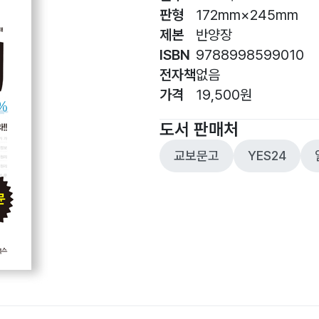
판형
172mm×245mm
제본
반양장
ISBN
9788998599010
전자책
없음
가격
19,500원
도서 판매처
교보문고
YES24