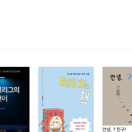
울)
안녕, ? 친구!