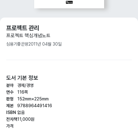
프로젝트 관리
프로젝트 핵심개념노트
심용기
좋은땅
2011년 04월 30일
도서 기본 정보
분야
경제/경영
면수
116쪽
판형
152mm×225mm
제본
9788964491416
ISBN
없음
전자책
11,000원
가격