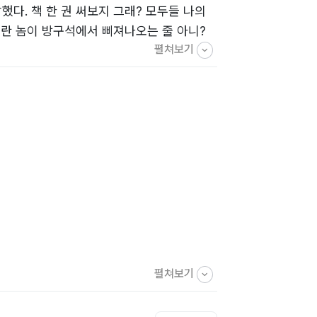
다. 책 한 권 써보지 그래? 모두들 나의
이란 놈이 방구석에서 삐져나오는 줄 아니?
펼쳐보기
들을 잘만 더듬어내면 못할 것도 없지. 곱든
열었다고 호언장담을 하였다. 그 후부터 밀
땐 흐릿하다가 선명하다가 나와 비슷한 사람
을 더듬어주어도 아침 해가 뜨고 하루가 시작
니에게 혼나고 난 후부터는 울타리 너머 대나
2학년 8살 나이에 무임승차를 배웠다.
는 낯선 동네의 소시민이 되었다. 12월의
서부터는 파출소가 집보다 가까워지기 시작하
소년원을 지나쳐 어찌어찌하여 2사단 군 생
구입하였고 이틀 만에 오토바이를 도난당하기
펼쳐보기
석이 나보다 불쌍한 놈 같아서 놓아준 죄로