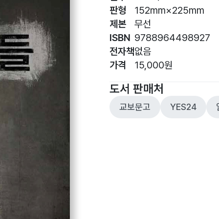
판형
152mm×225mm
제본
무선
ISBN
9788964498927
전자책
없음
가격
15,000원
도서 판매처
교보문고
YES24