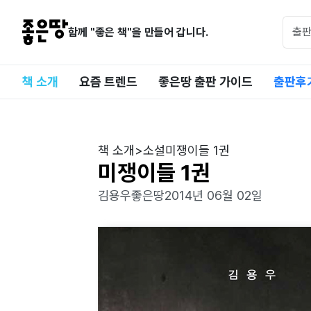
함께 "좋은 책"을 만들어 갑니다.
책 소개
요즘 트렌드
좋은땅 출판 가이드
출판후
책 소개
>
소설
미쟁이들 1권
미쟁이들 1권
김용우
좋은땅
2014년 06월 02일