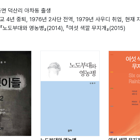
동면 덕산리 아차동 출생
 숨 쉬고 있는 것에 감사하였고 지나온 일들 모두가 나의 큰 자
 4년 중퇴, 1976년 2사단 전역, 1979년 사우디 취업, 현재
넉넉한 자본을 발판 삼아 눈앞에 다가오는 모든 일들을 가볍게 
 『노도부대와 영농병』(2014), 『여섯 색깔 무지개』(2015)
 인생이란 태어날 때부터 빈손이 아니었던가. 그러나 이 모든 
는 세상이 옆에 있다는 사실을 깨우쳤을 적에 우울하면서 칙칙
었다. 이제부터 인생이 시작되는 건가? 하지만 개 버릇 남 못 준
한꺼번에 싹 틔울 수는 없었고 인생의 쓴맛을 혓바닥에 묻혀 가
면 함소입지(含笑入地)해도 되지 않을까.
힘 빠진 손가락으로 지나온 일들을 써 가는데 일만 자도 아닌 3
졌고 타자하고 담쌓고 살아온 죄 때문에 신준이를 데리고 나는
정리했다.
하지만 여러 사람들에게 미리 꽂아 놓은 쇠말뚝이 눈에 잡혀 현
니 어깨를 짓누르는 무서운 밤이 있다는 사실도 알게 되었다. 고
다. 그리고 많은 격려를 해주신 김재각 선배님, 최은숙 교정 담
다.