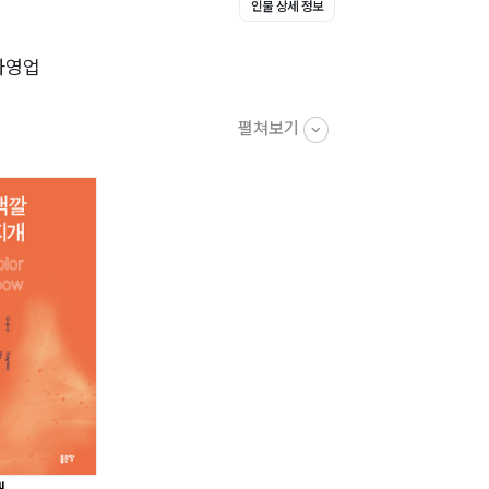
인물 상세 정보
산이었다는 것도 깨닫게 되었다. 나의 창자
 자영업
생각하여 언제나 정면으로 부딪치면서 엎어
일들은 나 혼자였을 때가 전성기였지만 천국
펼쳐보기
한 환경들이 함께 얽매여 있다는 현실에 자꾸
다 하지 않았던가. 50년 이상을 온 몸뚱이
기 시작하였다. 쓰디쓴 혓바닥은 온갖 사악
6만 자를 한 번도 아니고 두 번씩 쓰다 보
 입으로 신준이는 손으로 오두방정을 떨면서
재 나의 일상으로는 최선을 다하기도 하였
맙고 감사하게도 이 책을 읽으시는 분들이 계
당님과 김영배 편집 담당님, 이광재 실장님,