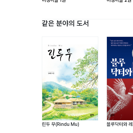
미쟁이들 1권
미쟁이들 2권
2014년 5월
김용우
같은 분야의 도서
린두 무(Rindu Mu)
블루닥터와 