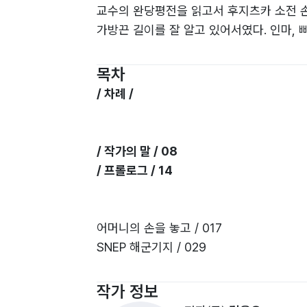
교수의 완당평전을 읽고서 후지츠카 소전 손
가방끈 길이를 잘 알고 있어서였다. 인마,
십수 년간 귀 가장자리에 짓눌려진 말들이었다
지 안 곱든지 마음 다잡았다면 쇠말뚝부터 
목차
려드는 압박과 자괴감의 후유증은 잠 못 이
/ 차례 /
이 하는 말을 알아듣지도 못하다가 어린 과
되면 어젯밤 꿈은 기억 밖으로 사라지고는 
일곱 살 때 할머니 손을 잡고서 국민학교 
/ 작가의 말 / 08
무 숲에서 시간 죽이는 요령을 터득하였고 
/ 프롤로그 / 14
아홉 살부터 서울을 알게 되어 함평 학다리
매서운 추위 속에서도 염천교 아래 기차 
여 파출소에서 모래 담긴 재떨이로 두들겨 
어머니의 손을 놓고 / 017
활 때는 염천교에서 안아온 동상이 너무 심
SNEP 해군기지 / 029
제대 후 이틀 만에 중고 리어카를 구입하여
별장 공사 / 047
도 하였다. 나의 전 재산이라는 것을 하나
라 일라하 일랄라 / 073
작가 정보
형사와 검사에게 곤욕을 치른 다음에는 사기
콘크리트 + 미장 / 081