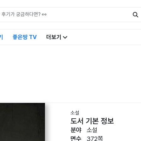
기
좋은땅 TV
더보기
소설
도서 기본 정보
분야
소설
면수
372쪽