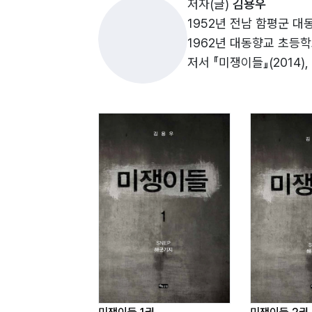
저자(글)
김용우
강제 귀국 / 105
1952년 전남 함평군 대
그 후 지나온 생을 뒤돌아 볼 때마다 날마다
열풍, 콘크리트 반장 / 115
1962년 대동향교 초등학교
밑바닥을 지나 발뒤축까지 밑바탕에 깔린 
주베일 / 147
저서 『미쟁이들』(2014),
지고 자빠져도 아프다는 말도 하지 않았다.
BP 시험사 / 161
을 눈앞에 둔 결혼과 거미줄처럼 얽혀져 있
카세트 / 167
만 뒤돌아보는 버릇 하나를 더 안고 가게 되
빡빡머리 / 183
구석구석에 심어놓은 씨앗들이 머리 하나로 
세화 / 229
함으로 물들어 가 있었었다. 이제 이 정도
공상과 사상 / 257
컴퓨터를 내 마음대로 주물럭거리지 못하여 
직영 개잡부 / 279
니 머리마저 우왕좌왕하면서 눈알이 흐트러
리야드 / 341
35년 전의 사우디 생활을 생활한 그대로 
참으로 부끄럽기도 하고 두렵기도 하였다. 
다. 낮에는 일하고 밤에만 시간을 내어 보
시면 넓은 마음으로 이해를 해주셨으면 합니
좋은땅 출판사 가족들에게도 감사를 드립니