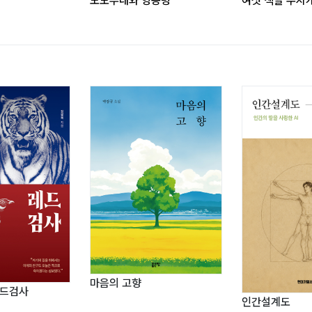
노도부대와 영농병
여섯 색깔 무지
마음의 고향
레드검사
인간설계도