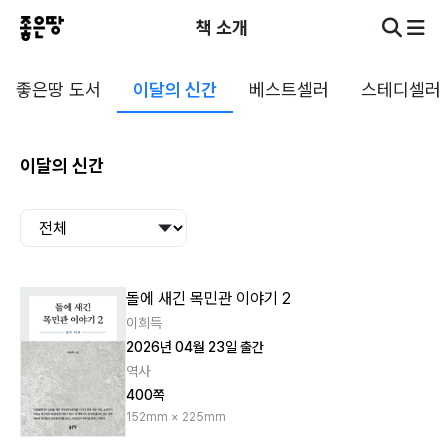
책 소개
좋은땅 도서
이달의 신간
베스트셀러
스테디셀러
이달의 신간
돌에 새긴 목민관 이야기 2
이희득
2026년 04월 23일 출간
역사
400쪽
152mm × 225mm