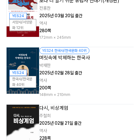
보다 더 알기 쉬운 유럽사 연대기(개정판)
전홍찬
2025년 03월 20일 출간
YES24
서양사/서양문
역사
화 12위
280쪽
172mm × 245mm
YES24 한국사/한국문화 40위
머릿속에 박제하는 한국사
박재한
2025년 02월 28일 출간
YES24
한국사/한국문
역사
화 40위
200쪽
148mm × 210mm
다시, 비상계엄
주철희
2025년 02월 21일 출간
역사
228쪽