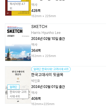
독서/비평 47
역사
위
428쪽
152mm × 225mm
SKETCH
Harris Hyunho Lee
2024년 02월 10일 출간
역사
364쪽
152mm × 225mm
알라딘 한국시대~고려시대 4위
한국고대사의 뒷골목
박인호
2024년 02월 01일 출간
알라딘
한국시대~고려
역사
시대 4위
408쪽
152mm×225mm