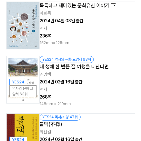
독특하고 재미있는 문화유산 이야기 下
이희득
2024년 04월 08일 출간
역사
236쪽
152mm×225mm
YES24 역사와 문화 교양서 63위
내 생애 한 번쯤 절 여행을 떠난다면
김영택
2024년 02월 16일 출간
YES24
역사와 문화 교
역사
양서 63위
268쪽
148mm × 210mm
YES24 독서/비평 47위
불택(不擇)
최선길
2024년 02월 16일 출간
YES24