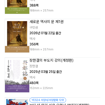
388쪽
188mm × 257mm
새로운 역사의 문 제1권
구민성
2026년 01월 22일 출간
역사
356쪽
188mm × 257mm
장한결의 부도지 강의(개정판)
장한결
2025년 03월 25일 출간
역사
480쪽
152mm × 225mm
YES24 서양사/서양문화 12위