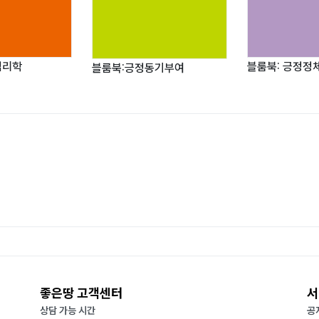
심리학
블룸북: 긍정정
블룸북:긍정동기부여
좋은땅 고객센터
서
상담 가능 시간
공