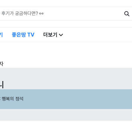
기
좋은땅 TV
더보기
자
니
: 행복의 정석