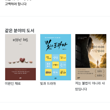
고백하려 합니다
스케치 ?107
같은 분야의 도서
거짓말 ?109
밥상 ?113
주문 ?116
물음표 ?119
황소 ?122
한걸음 ?125
꿈 ?129
감동 ?132
저는 불법이 아니라 사
미완인 채로
빛과 드라마
람입니다