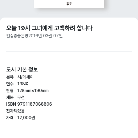
오늘 19시 그녀에게 고백하려 합니다
김승중
좋은땅
2016년 03월 07일
도서 기본 정보
분야
시/에세이
면수
138쪽
판형
128mm×190mm
제본
무선
ISBN
9791187088806
전자책
있음
가격
12,000원