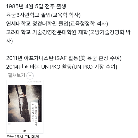
1985년 4월 5일 전주 출생
육군3사관학교 졸업(교육학 학사)
버들개 ?61
연세대학교 정경대학원 졸업(교육행정학 석사)
거꾸로 신은 신발 ?64
고려대학교 기술경영전문대학원 재학(국방기술경영학 박
전화 Ⅰ ?66
사)
소나기 ?68
비밀 ?70
2011년 아프가니스탄 ISAF 활동(美 육군 훈장 수여)
바다 ?72
2014년 레바논 UN PKO 활동(UN PKO 기장 수여)
약속 ?78
펼쳐보기
전화 Ⅱ ?81
낙엽 ?83
자전거 ?84
친구 Ⅱ ?87
남자 서른 ?92
중독 ?96
그늘 ?102
오늘 19시 그녀에게