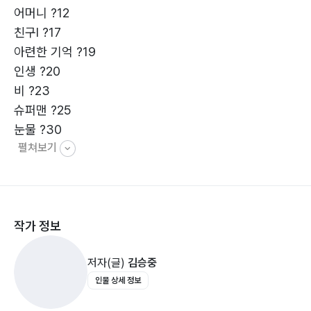
어머니 ?12
친구Ⅰ ?17
아련한 기억 ?19
인생 ?20
비 ?23
슈퍼맨 ?25
눈물 ?30
펼쳐보기
아버지 ?36
삼송역 ?41
동행 ?43
할머니 ?45
작가 정보
마을버스 ?48
그대, 주부가 되고 싶은가 ?49
저자(글)
김승중
살다보면 ?51
인물 상세 정보
고백 ?58