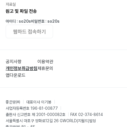
자료실
원고 및 파일 전송
아이디 : so20s
비밀번호 : so20s
웹하드 접속하기
공지사항
이용약관
개인정보취급방침
제휴문의
앱다운로드
좋은땅㈜
|
대표이사 이기봉
|
사업자등록번호 196-81-00877
|
출판사 신고번호 제 2001-000082호
|
FAX 02-374-8614
서울특별시 마포구 양화로12길 26 GWORLD(지월드)빌딩