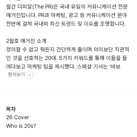
월간 더피알(The PR)은 국내 유일의 커뮤니케이션 전문
매거진입니다. PR과 마케팅, 광고 등 커뮤니케이션 분야
전반에 걸쳐 국내외 최신 트렌드 및 이슈를 조명합니다.
2월호 매거진 소개
정의할 수 없고 뭐든지 간단하게 줄이며 의미보단 직관적
인 것을 선호하는 20대. 5가지 키워드를 통해 이들을 들
여다보고 마케팅 팁을 제시했다. 스페셜 기사는 ‘바보
펼쳐보기
LG’와 ‘갓뚜기’라는 별명을 있게 한 기업미담을 통해 브랜
드를 재평가했다. 이밖에도 미디어 크리에이티브, CES
2017, 쇼퍼테인먼트, 주류 마케팅 등을 살펴봤으며 인터
뷰는 지인 버슨-마스텔러 코리아 신임 대표와 오리콤 이
목차
것저것팀을 담았다.
26 Cover
Who is 20s?