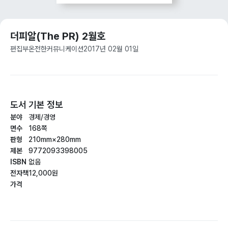
더피알(The PR) 2월호
편집부
온전한커뮤니케이션
2017년 02월 01일
도서 기본 정보
분야
경제/경영
면수
168쪽
판형
210mm×280mm
제본
9772093398005
ISBN
없음
전자책
12,000원
가격