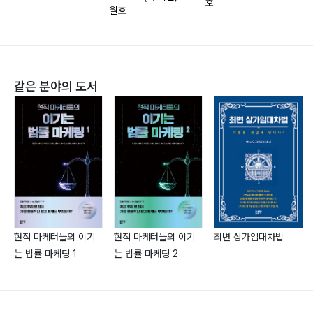
호
호
월호
56 한승재의 Techtory
CES 2017 뒤집어보기
같은 분야의 도서
58 Interview
“어떻게 뛰어다니고 날아다닐지 기대해주세요”
지인 버슨-마스텔러 코리아 신임 대표
61 Corporate
구자열 LS 회장, 베트남서 봉사활동
62 AD Trend
현직 마케터들의 이기
현직 마케터들의 이기
최변 상가임대차법
21세기 광고 속 20세기 여성
는 법률 마케팅 1
는 법률 마케팅 2
66 Notice AD
'안물안궁‘ 나쁜정보 나갑니다