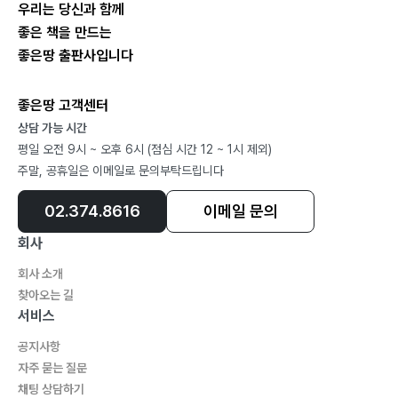
우리는 당신과 함께
좋은 책을 만드는
68 Marketing Trend
좋은땅 출판사입니다
술~술~술~ 넘어가도 괜찮을까
좋은땅 고객센터
72 유현재의 Now 헬스컴
상담 가능 시간
술집 차린 TV
평일 오전 9시 ~ 오후 6시 (점심 시간 12 ~ 1시 제외)
74 Case Study
주말, 공휴일은 이메일로 문의부탁드립니다
일상의 한 마디가 일생을 바꾼다
02.374.8616
이메일 문의
76 헬스커뮤니케이션닥터
회사
재미없으면 운동이 아니에요
회사 소개
찾아오는 길
78 Marketing Insight
서비스
놀고 먹고 사는 쇼퍼테인먼트
공지사항
자주 묻는 질문
82 현장 Talk Talk
채팅 상담하기