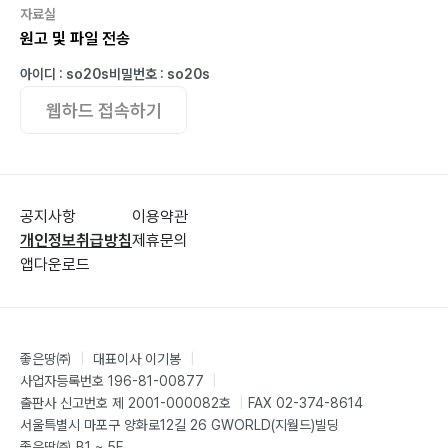
자료실
님들 후회하게 만들어주겠다
원고 및 파일 전송
오리콤 이것저것팀
아이디 : so20s
비밀번호 : so20s
86 신현일의 컨버전스토리
웹하드 접속하기
시간을 잡는 자가 승리한다
88 Marketing Trend
희망이 없으니 행운을 쫓는다
공지사항
이용약관
개인정보취급방침
제휴문의
앱다운로드
92 Agency Story
내가 이러려고 에이전시 왔나
96 브랜디스의 팀플노트
좋은땅㈜
|
대표이사 이기봉
|
아이디어도 열정페이로 결제되나요
사업자등록번호 196-81-00877
|
출판사 신고번호 제 2001-000082호
|
FAX 02-374-8614
서울특별시 마포구 양화로12길 26 GWORLD(지월드)빌딩
98 PR Cartoon
좋은땅㈜ B1 ~ 5F