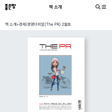
책 소개
책 소개
>
경제/경영
더피알(The PR) 2월호