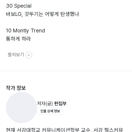
30 Special
바보LG, 갓뚜기는 어떻게 탄생했나
10 Montly Trend
통하게 하라
펼쳐보기
12 김광태의 홍보一心
홍보도 새판 짜야 산다
18 PR info.
작가 정보
VIP 위기관리, 실패를 전제로 시도하라
22 Digital Trend
저자(글)
편집부
채널이 주는 의외의 경험 ‘미디어 크리에이티브’
인물 상세 정보
25 Media Focus
네이티브 광고 기사로 반복 노출하면 포털서 ‘퇴출’
현재 서강대학교 커뮤니케이션학부 교수, 서강 헬스커뮤