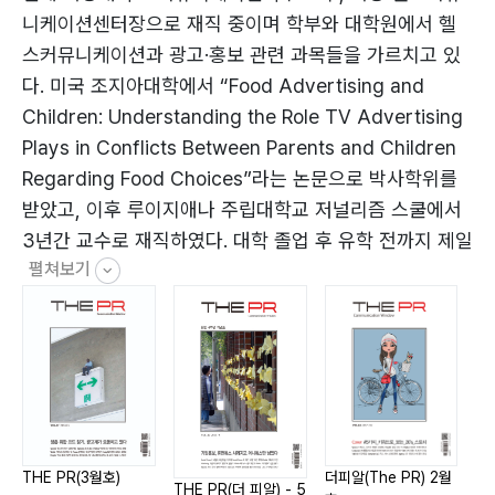
34 Social Trend
니케이션센터장으로 재직 중이며 학부와 대학원에서 헬
인스타에 #된 널 보여줘
스커뮤니케이션과 광고·홍보 관련 과목들을 가르치고 있
다. 미국 조지아대학에서 “Food Advertising and
38 브랜드텔링 1+1
Children: Understanding the Role TV Advertising
#브랜드를_시청하는_시대
Plays in Conflicts Between Parents and Children
42 Digital Story
Regarding Food Choices”라는 논문으로 박사학위를
GE의 디지털을 만든 세 가지
받았고, 이후 루이지애나 주립대학교 저널리즘 스쿨에서
GE코리아 커뮤니케이션팀
3년간 교수로 재직하였다. 대학 졸업 후 유학 전까지 제일
펼쳐보기
기획과 금강기획에서 7년간 카피라이터로 근무하였으며,
46 임준수의 캠페인 디코딩
2010년 귀국 후에는 한국헬스커뮤니케이션학회, 한국광
소셜 대통령으로 취임한 오바마, VR 대통령으로 퇴임하
고학회, 한국PR학회 등에서 이사로 활동 중이다. 2017년
다
에는 SNS를 활용한 자살예방 홍보 프로그램인 ‘괜찮니?
50 신인섭의 글로벌PR-히스토리PR
에어키스!’ 캠페인을 기획한 공로 등을 인정받아 보건복지
2017년 형성하는 트렌드에 관해
부 장관 표창을 수상하였다.
54 IT Issue
THE PR(3월호)
더피알(The PR) 2월
더피
CES서 만난 작지만 강한 아이디어
THE PR(더 피알) - 5