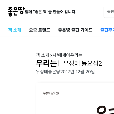
함께 "좋은 책"을 만들어 갑니다.
책 소개
요즘 트렌드
좋은땅 출판 가이드
출판후
책 소개
>
시/에세이
우리는
우리는
우정태 동요집2
우정태
좋은땅
2017년 12월 20일