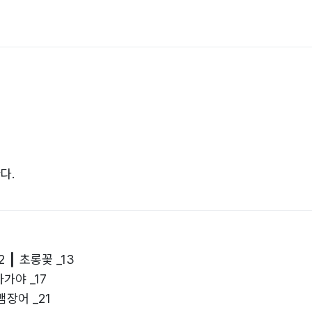
다.
2 ┃ 초롱꽃 _13
아가야 _17
 뱀장어 _21