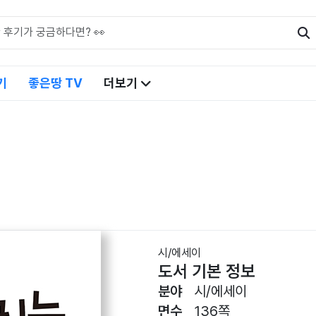
기
좋은땅 TV
더보기
시/에세이
도서 기본 정보
분야
시/에세이
면수
136쪽