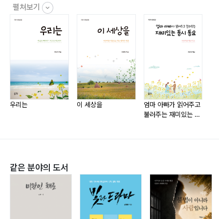
침_41 / 우리 아기_42 / 채송화와 해바라기_44 / 멀리뛰
펼쳐보기
기 캥거루_45 / 은혜 갚은 호랑이_46 / 말괄량이 꽃샘추
위_47 / 민들레 솜사탕_48 / 예쁜 꿈 열기구_49 / 엉겅퀴
꽃씨_50 / 엉뚱한 생각_51 / 괭이와 삽_52 / 봄의 메아리
_53 / 종이학을 접으며_54 / 학교 도서관_55 / 미숙이네
왕벚나무_56 / 낮과 밤_57 / 꿈의 땅_58 / 우리나라 우리
김치_59 / 장수왕과 광개토대왕_60 / 꽃씨의 소망_61 /
바다 지킴이 꽃게_62 / 청자와 백자_63 / 등대는 다 안다
태
우리는
이 세상을
엄마 아빠가 읽어주고
다
불러주는 재미있는 동
_65 / 위인전을 읽는다_66 / 수박과 호박_67 / 읽기와 쓰
시 동요
기_68 / 연주회 소리_69 / 아기 게 술래놀이_70 / 개미와
진딧물_71 / 코끼리의 요술코_72 / 하마의 귀_73 / 한강
의 얼굴_74 / 바다는 놀이터_76 / 곤충들의 더듬이_77 /
같은 분야의 도서
사과나무와 배나무_78 / 지혜로운 지렛대_79 / 오일장
날이면_80