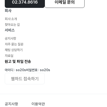
02.374.8616
이메일 문의
주걱_127 / 밤 줍기 놀이_128 / 엄마 품에 안기면_129 /
할머니의 보청기_130 / 재봉틀 하나로_131 / 비 내리고
회사
나면_132 / 뿌리 깊은 나무_133 / 구슬치기 놀이_134 /
회사 소개
다 보물이다_135 / 아빠의 하루_136 / 상추와 깻잎_137 /
찾아오는 길
손가락 글씨_138 / 참깨와 들깨_139 / 방울토마토_140 /
서비스
내 맘대로_141 / 하느님은 아신다_142
공지사항
자주 묻는 질문
채팅 상담하기
자료실
제3부 퇴계 이황의 초상화
원고 및 파일 전송
무와 당근_144 / 최선을 다했나?_145 / 역사의 DMZ
_146 / 한여름 밤 바닷가_147 / 바늘과 실_148 / 나무와
아이디 : so20s
비밀번호 : so20s
숲_149 / 현미경과 망원경_150 / 우리들의 운동장_151 /
웹하드 접속하기
사과의 땀방울_152 / 가로와 세로_154 / 볼웃음 보조개
_155 / 사명대사의 말 한 마디_156 / 빨강 연필_157 / 장
미란의 팔_158 / 오징어와 갑오징어_159 / 연필과 지우개
_160 / 퇴계 이황의 초상화_161 / 고운 생각 예쁜 생각
공지사항
이용약관