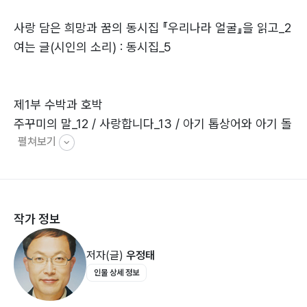
넉넉하게 올라타는 집
사랑 담은 희망과 꿈의 동시집 『우리나라 얼굴』을 읽고_2
여는 글(시인의 소리) : 동시집_5
동시는 마음 지킴이
보금자리 집이다.
제1부 수박과 호박
주꾸미의 말_12 / 사랑합니다_13 / 아기 톱상어와 아기 돌
초록빛 어린이날에
펼쳐보기
고래_14 / 붓과 펜과 연필_15 / 고운 동시 예쁜 동시_16 /
우정태
우리 겨레의 탑_17 / 좋은 꽃씨 좋은 세상_18 / ‘우리’라는
말_19 / 고래의 아침 인사_20 / 아기 손가락_21 / 아름다
운 철쭉_22 / 엄마 마음 아빠 마음_24 / 우리 집 봄제비
작가 정보
_25 / 첫 단추_26 / 아기 다람쥐의 밥_27 / 안동 하회탈
춤_28 / 꽃밭에 가면_29 / 아침에 일어나면_30 / 새해 소
저자(글)
우정태
망 하나_31 / 오늘_32 / 씨앗의 바람 타기_33 / 꽃들의
인물 상세 정보
웃음소리_35 / 새 신을 신으면_36 / 봄나팔 분다_37 / 국
민체조_38 / 코리아 한복_39 / 요술쟁이 팽이_40 / 새 아