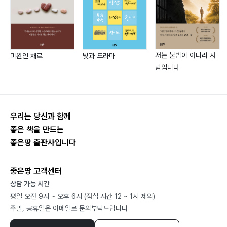
제2부 과일나무에 꽃 피면
뻐꾸기 소리_82 / 유채꽃 화가_83 / 가지와 오이_84 / 여
름날 푸른 산_85 / 기부천사 이팝나무_86 / 수박과 참외
_87 / 나에게 하는 말_88 / 찬물과 더운물의 역할_89 /
저는 불법이 아니라 사
미완인 채로
빛과 드라마
노래하는 버드나무_91 / 극과 극_92 / 사랑하는 마음_93
람입니다
/ 기쁜 말_94 / 종이비행기_95 / 세종대왕님_96 / 목욕하
는 날_97 / 새 옷을 입으면_98 / 물총 놀이_99 / 남산타
워_100 / 내 맘속 지도_101 / 스마트폰 시대_102 / 노래하
우리는 당신과 함께
며 산다_103 / 바닷가를 걸으면_104 / 칭찬 들은 날_106
좋은 책을 만드는
/ 맨발_107 / 연못 속 연꽃잎_108 / 자비의 부처님_109 /
좋은땅 출판사입니다
메기와 빠가사리_110 / 붓과 칼의 힘자랑_111 / 과일나무
에 꽃 피면_112 / 멋진 나라 노란 새 나라_113 / 칼과 도마
좋은땅 고객센터
_114 / 미안합니다_115 / 못 이야기_116 / 동시는 둥지
상담 가능 시간
_117 / 장미꽃과 금붕어_118 / 귤 한 알_119 / 오늘은 좋은
평일 오전 9시 ~ 오후 6시 (점심 시간 12 ~ 1시 제외)
날_121 / 북두칠성 하나가_122 / 그냥그냥_123 / 타조의
주말, 공휴일은 이메일로 문의부탁드립니다
말_124 / 강아지 꼬리 놀이_125 / 파도 소리_126 / 끈끈이