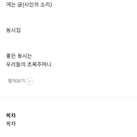
여는 글(시인의 소리)
동시집
좋은 동시는
우리들의 초록주머니
펼쳐보기
예쁜 동시는
즐거운 마음집이다.
포근한 엄마 품처럼
목차
포옥 쉴 수 있는 집
목차
정겨운 아빠 등처럼