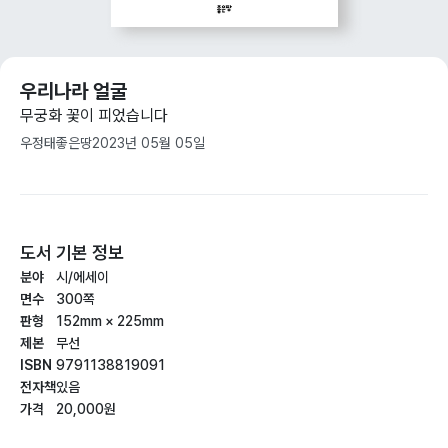
우리나라 얼굴
무궁화 꽃이 피었습니다
우정태
좋은땅
2023년 05월 05일
도서 기본 정보
분야
시/에세이
면수
300쪽
판형
152mm × 225mm
제본
무선
ISBN
9791138819091
전자책
있음
가격
20,000원