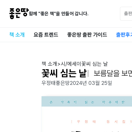
함께 "좋은 책"을 만들어 갑니다.
책 소개
요즘 트렌드
좋은땅 출판 가이드
출판후
책 소개
>
시/에세이
꽃씨 심는 날
꽃씨 심는 날
보름달을 보
우정태
좋은땅
2024년 03월 25일