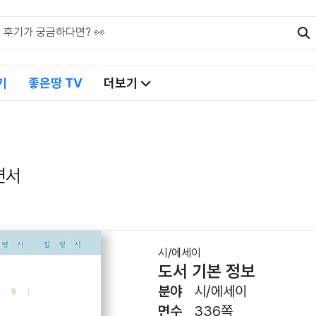
기
좋은땅 TV
더보기
면서
시/에세이
도서 기본 정보
분야
시/에세이
면수
336쪽