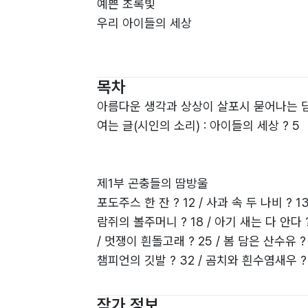
예쁜 초록빛
우리 아이들의 세상
고운 생각주머니
우리 아이들의 세상
목차
아름다운 생각과 상상이 살포시 묻어나는 담
무지갯빛 꿈
여는 글(시인의 소리) : 아이들의 세상 ? 5
우리 아이들의 세상
하나씩 반짝반짝
제1부 곤충들의 땀방울
우리 아이들의 세상
포도주스 한 잔 ? 12 / 사과 속 두 나비 ? 1
람쥐의 볼주머니 ? 18 / 아기 새는 다 안다 ? 1
아름다운 마음밭
/ 멋쟁이 흰돌고래 ? 25 / 봄 담은 산수유 ? 2
모두 다 이루고 싶은 세상이다.
챔피언의 깃발 ? 32 / 곰치와 흰수염새우 ? 3
구 ? 38 / 짹짹짹 쪽쪽쪽 ? 39 / 당당한 표
어느 화창한 날에
하느님의 손끝 ? 45 / 동시 한 편 읽었다 ? 4
작가 정보