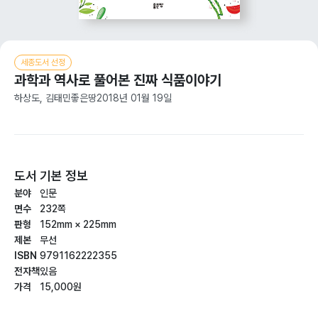
세종도서 선정
과학과 역사로 풀어본 진짜 식품이야기
하상도, 김태민
좋은땅
2018년 01월 19일
도서 기본 정보
분야
인문
면수
232쪽
판형
152mm × 225mm
제본
무선
ISBN
9791162222355
전자책
있음
가격
15,000원