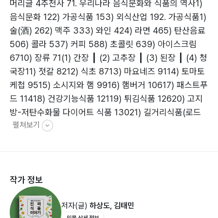
머리글 4추천사 71. 우리나라 음식문화와 식품의 역사1)
음식문화 122) 가공식품 153) 외식산업 192. 가공식품1)
술(酒) 262) 맥주 333) 와인 424) 라면 465) 탄산음료
506) 콜라 537) 커피 588) 초콜릿 639) 아이스크림
6710) 장류 71(1) 간장 ┃ (2) 고추장 ┃ (3) 된장 ┃ (4) 청
국장11) 젓갈 8212) 식초 8713) 마요네즈 9114) 토마토
케첩 9515) 소시지와 햄 9916) 햄버거 10617) 패스트푸
드 11418) 건강기능식품 12119) 튀김식품 12620) 고지
방-저탄수화물 다이어트 식품 13021) 길거리식품(로드
펼쳐보기
푸드) 13422) 푸드트럭 1403. 식재료1) 설탕 1442) 소
금 1493) 식용유 1554) 트랜스지방(부분경화유) 1595)
쌀 1656) 밀가루와 글루텐 1687) 물 1738) 생수(먹는샘
물) 1779) 수소와 수소수 18110) 질소와 질소과자
작가 정보
18511) 아산화질소와 해피벌룬 18912) 육류(적색육)
19313) 말고기 19714) 우유 20315) 계란 20616) 슈퍼
저자(글)
하상도, 김태민
푸드 21317) 유기농 식품 21718) 로컬푸드 22119) 유전