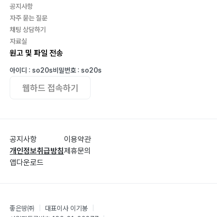
공지사항
자주 묻는 질문
채팅 상담하기
자료실
원고 및 파일 전송
아이디 : so20s
비밀번호 : so20s
웹하드 접속하기
공지사항
이용약관
개인정보취급방침
제휴문의
앱다운로드
좋은땅㈜
|
대표이사 이기봉
|