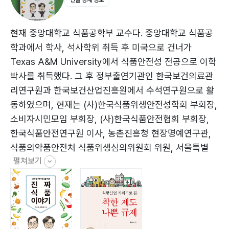
인물 상세 정보
자재조합식품(GM Food) 22420) 유전자가위편집기술
과 GM식품 229
현재 중앙대학교 식품공학부 교수다. 중앙대학교 식품공
학과에서 학사, 석사학위 취득 후 미국으로 건너가
Texas A&M University에서 식품안전성 전공으로 이학
박사를 취득했다. 그 후 정부출연기관인 한국보건의료관
리연구원과 한국보건산업진흥원에서 수석연구원으로 활
동하였으며, 현재는 (사)한국식품위생안전성학회 부회장,
소비자시민모임 부회장, (사)한국식품안전협회 부회장,
한국식품안전연구원 이사, 농촌진흥청 현장명예연구관,
식품의약품안전처 식품위생심의위원회 위원, 서울특별
펼쳐보기
시/안성시 규제개혁위원 등을 역임하면서 식품안전정책
발전을 위해 힘쓰고 있다. 또한 〈문화일보〉에 ‘하상도 교수
의 식품오디세이’, 전문지 〈식품음료신문〉에 ‘하상도의 식
품 바로보기’를 연재하는 등 활발한 언론 활동도 펴고 있
다.