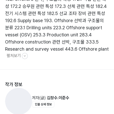
성 172.2 승무원 관련 특성 172.3 선체 관련 특성 182.4
전기 시스템 관련 특성 182.5 선교 조타 장비 관련 특성
192.6 Supply base 193. Offshore 선박과 구조물의
분류 223.1 Drilling units 223.2 Offshore support
vessel (OSV) 253.3 Production unit 283.4
Offshore construction 관련 선박, 구조물 333.5
Research and survey vessel 443.6 Offshore plant
펼쳐보기
463.7 군사용 offshore 선박, 구조물 483.8 기타
offshore 선박, 구조물 504. Offshore 산업과 자원 개
발 사업 544.1 Offshore 석유 개발 544.2 국내
offshore 개발 57Chapter 2 Seismic operations 1.
작가 정보
Seismic operations의 역사 602. 물리탐사의 기법
613. 석유물리탐사선 (Seismic survey vessel) 623.1
저자(글)
김창수.이준수
물리탐사선의 구조 633.2 물리탐사선의 장비 643.3 물
인물 상세 정보
리탐사선의 인원 구성 67Chapter 3 Offshore
support operations1. AHTS (Anchor Handling Tug