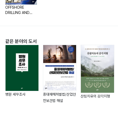
1994.2 Well test 2014.3 Well stimulation 2034.4
OFFSHORE
DRILLING AND
Slip & cut 2044.5 Fishing 2044.6 Drilling 작업 중의
DYNAMIC
임시 이동 2054.7 ROV operation 2054.8 Diving
POSITIONING
operation 2064.9 Helicopter operation 2074.10
HANDBOOK
Personnel basket transfer 2074.11 UWILD 2085.
같은 분야의 도서
Drillship의 안전 2085.1 Offshore에서의 대표적 사고
사례 2085.2 Offshore에서의 안전 관리 시스템
2135.2.1 서류, 절차 2135.2.2 안전 관련 교육, 훈련
2216. Drillship의 인력 구성 2256.1 육상 2256.2 해상
226Chapter 5 Offshore production1. Offshore oil
& gas production 2311.1 Offshore production의 개
념 2311.2 Offshore production unit의 종류 2322.
병원 세무조사
중대재해처벌법/산업안
FPSO 2362.1 FPSO의 특징 2362.2 FPSO의 종류
산림치유의 감각지형
전보건법 해설
2382.3 FPSO의 구조와 장비 2392.4 FPSO의 작업 과
정 2472.5 FPSO의 인원 구성 251Chapter 6 Dynamic
Positioning1. Dynamic positioning의 개념 2531.1