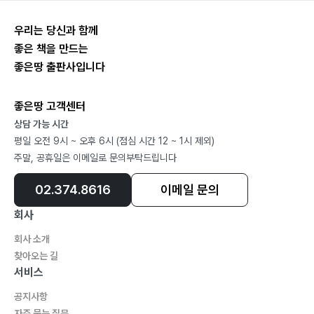
Dynamic positioning의 정의 2541.2 Dynamic
우리는 당신과 함께
positioning의 특성 2561.3 Dynamic positioning
좋은 책을 만드는
system의 control mode 2602. Dynamic positioning
좋은땅 출판사입니다
system의 발전 과정 2653. Dynamic positioning
system의 구성 요소 2693.1 DP Computer (DP
좋은땅 고객센터
controller) 2703.2 HMI (Human Machine
상담 가능 시간
Interface) 2743.3 PRS (Position Reference
평일 오전 9시 ~ 오후 6시 (점심 시간 12 ~ 1시 제외)
System) 2793.4 Sensors 3653.4.1 Gyro compass
주말, 공휴일은 이메일로 문의부탁드립니다
3663.4.2 Wind sensor 3663.4.3 MRU (Motion
02.374.8616
이메일 문의
Reference Unit) 3683.5 Propulsion system
3703.6 Power system 3813.7 Dynamic
회사
Positioning Operator 3894. Redundancy와
회사 소개
Dynamic Positioning System의 class 3924.1
찾아오는 길
Redundancy의 개념 3924.2 Dynamic positioning
서비스
system의 class 3955. DPO 면허 취득을 위한 교육, 훈
공지사항
련 4125.1 DPO 교육, 훈련, 면허 제도의 역사 4125.2 현
자주 묻는 질문