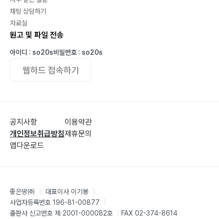
행 NI의 DPO 훈련 제도 4175.3 현행 NI의 DPO 훈련 제
채팅 상담하기
자료실
도의 현황 435Chapter 7 DP drillship의 DP 운용1. DP
원고 및 파일 전송
MODU의 발전 4382. DP drillship의 positioning 특성
4393. DP operation의 전략 4413.1 DP operations
아이디 : so20s
비밀번호 : so20s
manual 4423.2 Worst-case failure (WCF) 4433.3
웹하드 접속하기
DP operation의 key personnel 4443.4 DP watch
keeping 4513.5 Drift-off, Drive-off, Force-off
4593.6 FMEA와 DP 관련 trial, Survey 4603.7 DP
capability plots와 DP footprint plots 4653.8 ROM,
공지사항
이용약관
개인정보취급방침
제휴문의
TAM, CAMO 4673.9 TAGOS 4703.10 EDS와 DP
앱다운로드
drift-off watch circle 4723.11 WSOG 4774. 다양한
drilling 작업들과 DP operation 4825. DP 관련 비상 상
황 대응 절차 488감사의 말 493그림 출처 494참고 문
헌 510색인 514
좋은땅㈜
|
대표이사 이기봉
|
사업자등록번호 196-81-00877
|
출판사 신고번호 제 2001-000082호
|
FAX 02-374-8614