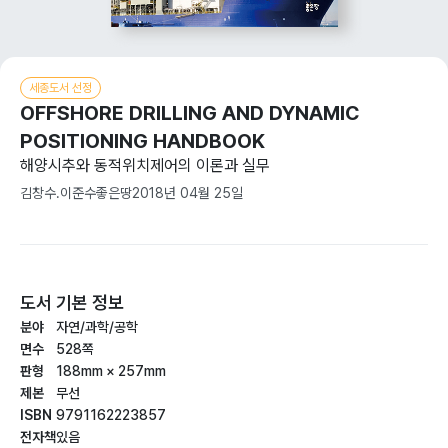
세종도서 선정
OFFSHORE DRILLING AND DYNAMIC
POSITIONING HANDBOOK
해양시추와 동적위치제어의 이론과 실무
김창수.이준수
좋은땅
2018년 04월 25일
도서 기본 정보
분야
자연/과학/공학
면수
528쪽
판형
188mm × 257mm
제본
무선
ISBN
9791162223857
전자책
있음