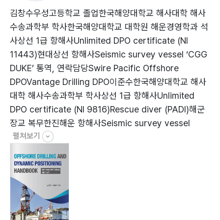
Supply) 701.1 AHTS의 기능과 운용 711.2 AHTS의 구
김창수우성고등학교 졸업한국해양대학교 해사대학 해사
조 및 장비 721.3 Anchor handling 851.4 Towing
수송과학부 학사한국해양대학교 대학원 해운경영학과 석
operations 901.5 Cargo operations 922. Diving
사상선 1급 항해사Unlimited DPO certificate (NI
support vessel 992.1 Air diving 1002.2 Saturation
11443)현대상선 항해사Seismic survey vessel ‘CGG
diving 1013. ROV support vessel 1053.1 장비
DUKE’ 통역, 연락담당Swire Pacific Offshore
1063.2 인원 구성 1083.3 ROV 작업 절차 1084.
DPOVantage Drilling DPO이준수한국해양대학교 해사
Accommodation Support Vessel (ASV)
대학 해사수송과학부 학사상선 1급 항해사Unlimited
109Chapter 4 Offshore drilling1. Offshore drilling
DPO certificate (NI 9816)Rescue diver (PADI)해군
rig의 종류 1102. Drillship의 구조와 장비 1152.1
장교 복무한진해운 항해사Seismic survey vessel
Accommodation module 1162.2 Mud module
펼쳐보기
‘CGG DUKE’ 통역, 연락담당Swire Pacific Offshore
1212.3 Derrick module 1292.4 Riser deck, well test
DPOVantage Drilling DPO
area 1622.5 기관, 전기 관련 구역 1682.6 기타 구역
1692.7 LSA & FFE 1723. Offshore drilling 작업 절차
1803.1 Offshore drilling 작업의 기본 원리 1803.2
Drilling fluid 1833.3 Offshore drilling의 작업 절차
1854. Drilling 이외의 작업 1994.1 Well logging