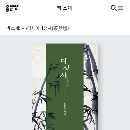
책 소개
책 소개
>
시/에세이
다정사(茶鼎思)