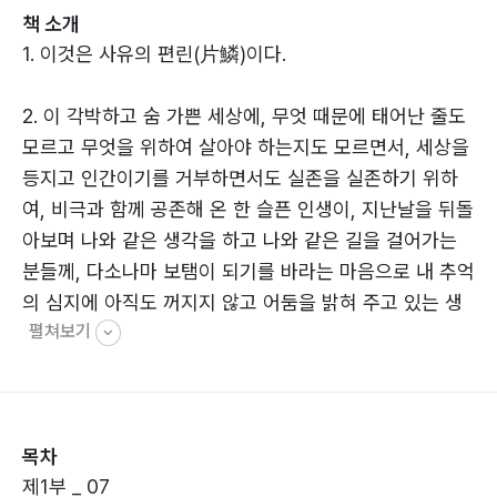
책 소개
1. 이것은 사유의 편린(片鱗)이다.
2. 이 각박하고 숨 가쁜 세상에, 무엇 때문에 태어난 줄도
모르고 무엇을 위하여 살아야 하는지도 모르면서, 세상을
등지고 인간이기를 거부하면서도 실존을 실존하기 위하
여, 비극과 함께 공존해 온 한 슬픈 인생이, 지난날을 뒤돌
아보며 나와 같은 생각을 하고 나와 같은 길을 걸어가는
분들께, 다소나마 보탬이 되기를 바라는 마음으로 내 추억
의 심지에 아직도 꺼지지 않고 어둠을 밝혀 주고 있는 생
펼쳐보기
각의 파편(破片)들을 추려 모아, 부끄러움을 무릅쓰고 이
단상집을 묶어 낸다.
3. 누구나 읽으면 쉽게 이해할 수 있는 편이한 언어로 표
목차
현하려고 노력했다. 하지만 부득불 어려운 어휘를 쓰지 않
제1부 _ 07
으면 안 되게 될 때는 한자(漢字)를 병치(竝置)했다.