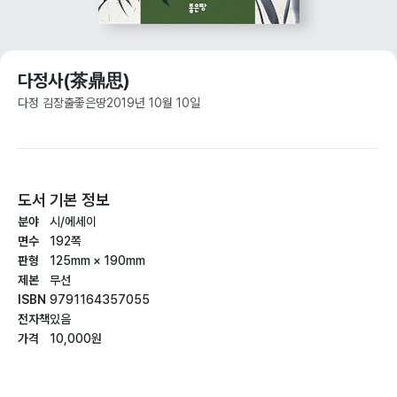
다정사(茶鼎思)
다정 김장출
좋은땅
2019년 10월 10일
도서 기본 정보
분야
시/에세이
면수
192쪽
판형
125mm × 190mm
제본
무선
ISBN
9791164357055
전자책
있음
가격
10,000원