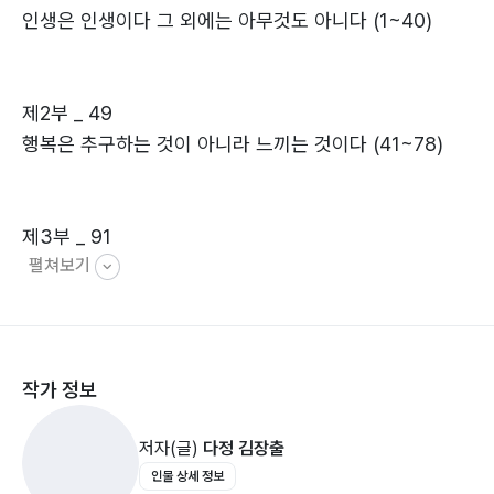
인생은 인생이다 그 외에는 아무것도 아니다 (1~40)
제2부 _ 49
행복은 추구하는 것이 아니라 느끼는 것이다 (41~78)
제3부 _ 91
펼쳐보기
사랑은 모닥불이다 (79~97)
제4부 _ 111
작가 정보
시(詩)는 고통나무에서 피어나는 불꽃이다 (98~131)
저자(글)
다정 김장출
인물 상세 정보
제5부 _ 147