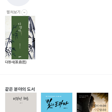
신앙은 자기와의 약속이다 (132~170)
펼쳐보기
다정사(茶鼎思)
같은 분야의 도서