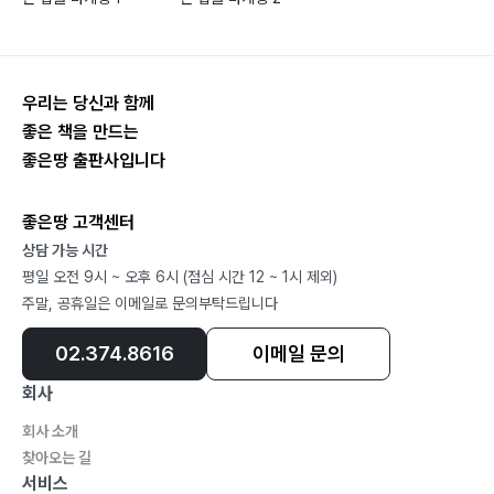
4.6 이대도강134
4.7 시스템에 의한 투자138
4.8 야구와 트레이딩144
우리는 당신과 함께
4.9 병사는 밥통으로 싸운다149
좋은 책을 만드는
좋은땅 출판사입니다
좋은땅 고객센터
5. 기본적 분석과 기술적 분석
상담 가능 시간
5.1 기본적 분석의 중요성156
평일 오전 9시 ~ 오후 6시 (점심 시간 12 ~ 1시 제외)
5.2 하늘 아래 새로운 것 없다164
주말, 공휴일은 이메일로 문의부탁드립니다
5.3 모리아티는 만능코드를 개발했을까171
02.374.8616
이메일 문의
5.4 B영화는 B 나름의 가치를 가진다175
5.5 기법보다는 관리180
회사
회사 소개
찾아오는 길
서비스