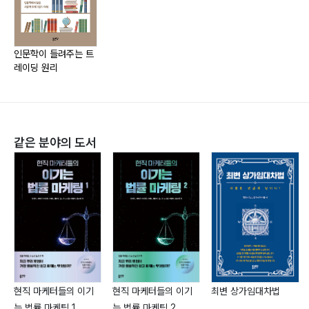
인문학이 들려주는 트
레이딩 원리
3. 시장
3.1 사는 사람이 있어야 파는 사람이 있다90
3.2 시장의 특성94
3.3 시장에 맞서지 말라98
같은 분야의 도서
4. 무위자연
4.1 산은 산이요, 물은 물이로다104
4.2 추세추종109
4.3 위험 없이 수익 없다116
4.4 졸속 트레이딩124
현직 마케터들의 이기
현직 마케터들의 이기
최변 상가임대차법
4.5 위험관리, 자본관리의 중요성130
는 법률 마케팅 1
는 법률 마케팅 2