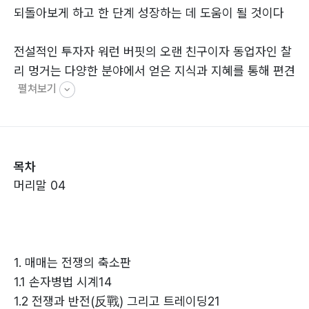
되돌아보게 하고 한 단계 성장하는 데 도움이 될 것이다
전설적인 투자자 워런 버핏의 오랜 친구이자 동업자인 찰
리 멍거는 다양한 분야에서 얻은 지식과 지혜를 통해 편견
펼쳐보기
없는 눈으로 시장을 바라볼 것을 투자자들에게 주문한다.
인문학이 경이적인 수익률은 고사하고 트레이딩 자체에
직접적인 도움을 주지는 못하겠지만 트레이딩 자세와 시
장에 대한 통찰력 등을 되돌아보게 하고 한 단계 성장하는
목차
데 도움이 될 것이다.
머리말 04
트레이더이자 애널리스트인 저자가 트레이딩 경험을 통
해 말하고 싶은 바는 화려한 기술과 놀라운 수익률이 아니
라 세심한 ‘관리’다. 재미없고 지루하기 짝이 없겠지만 꾸
1. 매매는 전쟁의 축소판
준한 자본 관리가 우리들을 시장에서 살아남게 할 것이고,
1.1 손자병법 시계14
일단 살아남아야 그다음을 계획하고 준비할 수 있을 것이
1.2 전쟁과 반전(反戰) 그리고 트레이딩21
다.