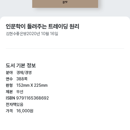
인문학이 들려주는 트레이딩 원리
김현수
좋은땅
2020년 10월 16일
도서 기본 정보
분야
경제/경영
면수
388쪽
판형
152mm X 225mm
제본
무선
ISBN
9791165368692
전자책
있음
가격
16,000원