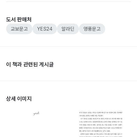
도서 판매처
교보문고
YES24
알라딘
영풍문고
이 책과 관련된 게시글
상세 이미지