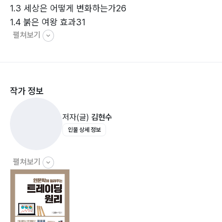
1.3 세상은 어떻게 변화하는가26
1.4 붉은 여왕 효과31
끝으로 뉴욕 양키스에서 포수로 활약한 요기 베라의 말을
펼쳐보기
1.5 세상은 꼭 질서정연하진 않다35
잊지 말자.
1.6 황금비율과 프랙탈39
“끝날 때까지 끝난 게 아니다.”
1.7 성자필쇠 1 - 로마제국43
1.8 성자필쇠 2 - 엘리엇 파동47
작가 정보
1.9 패러다임과 패러다임 변환54
저자(글)
김현수
인물 상세 정보
2. 거짓말, 새빨간 거짓말 그리고 통계
2.1 이번엔 안타 칠 차례 - 도박사의 오류68
펼쳐보기
2.2 2년차 징크스74
2.3 마천루의 저주77
2.4 LTCM 몰락 - 중심극한80
2.5 기저율 무시84