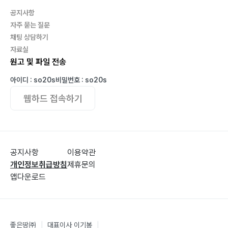
6. 인간은 보고 싶은 것만 본다
공지사항
6.1 보이는 것만 믿으라굽쇼?188
자주 묻는 질문
6.2 중독자의 특성195
채팅 상담하기
자료실
6.3 마틴게일202
원고 및 파일 전송
6.4 자기파괴적 경향206
6.5 음모론210
아이디 : so20s
비밀번호 : so20s
웹하드 접속하기
7. 행동경제학
7.1 행동경제학이란226
공지사항
이용약관
7.2 프로스펙트 이론229
개인정보취급방침
제휴문의
앱다운로드
7.3 뇌는 게으르다234
7.4 튤립 열풍과 군중심리239
7.5 왜 내가 사면 가격이……244
7.6 인지부조화 현상249
좋은땅㈜
|
대표이사 이기봉
|