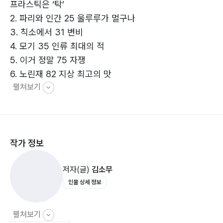
프라스틱은 ‘탁’
2. 파리와 인간 25 울루루가 멀구나
3. 칙소에서 31 변비
4. 모기 35 인류 최대의 적
5. 이거 정말 75 자쟁
6. 노린재 82 지상 최고의 맛
펼쳐보기
7.개미와 거미 92 다다이즘 영혼이 있는 글
8. 이 빈대 벼룩 연탄 111 생활환경
동물편
작가 정보
9. 고양이 141 고양이 띠는 없다.
10. 쥐(천적) 156 층간소음의 원조
저자(글)
김소무
11. 닭 171 알람의 시초
인물 상세 정보
12. 무제 1. 181 사라진 개젖 바위
13. 무제 2. 185 참 슬픈 모습
14. 한마디 190 진정한 문제
펼쳐보기