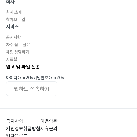
회사
회사 소개
찾아오는 길
서비스
공지사항
자주 묻는 질문
채팅 상담하기
자료실
원고 및 파일 전송
아이디 : so20s
비밀번호 : so20s
웹하드 접속하기
공지사항
이용약관
개인정보취급방침
제휴문의
앱다운로드