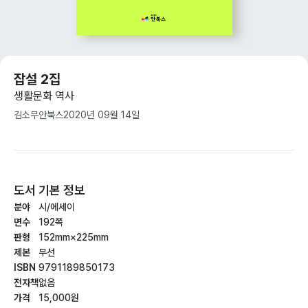
잡설 2집
생활문화 역사
김소무
안북스
2020년 09월 14일
도서 기본 정보
분야
시/에세이
면수
192쪽
판형
152mm×225mm
제본
무선
ISBN
9791189850173
전자책
없음
가격
15,000원