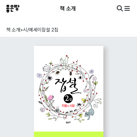
책 소개
책 소개
>
시/에세이
잡설 2집