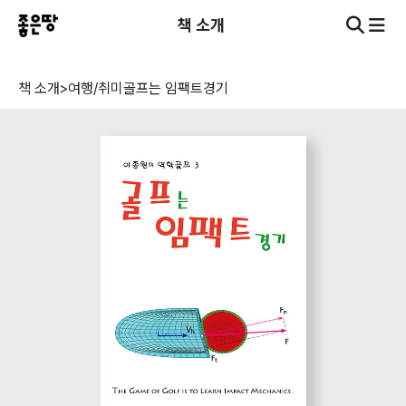
책 소개
책 소개
>
여행/취미
골프는 임팩트경기