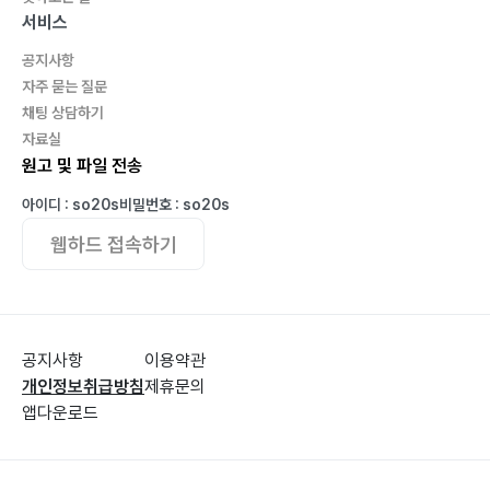
B.? 충돌 인자283
서비스
C.? 골프공의 회전 원리285
공지사항
D.? 기어 효과294
자주 묻는 질문
E.? 스윙 진로와 구질297
채팅 상담하기
자료실
원고 및 파일 전송
아이디 : so20s
비밀번호 : so20s
웹하드 접속하기
공지사항
이용약관
개인정보취급방침
제휴문의
앱다운로드