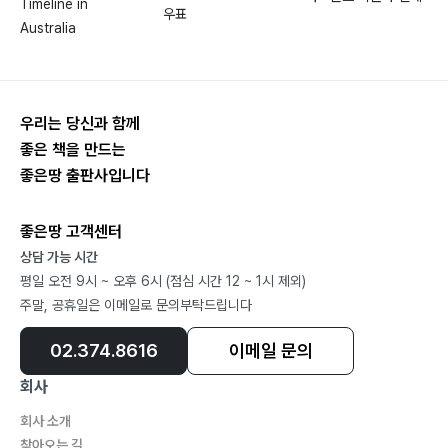
Timeline in
우표
4.8?빗맞은 우드 타구와 옆오름198
Australia
4.9?우드에 앞오름이 없다면?207
4.10?앞오름을 이용한 우드 타구213
제5장 스윙과 충격
우리는 당신과 함께
5.1?올려치기와 내려치기222
좋은 책을 만드는
5.2?샤프트가 길면 비거리가 늘어난다?226
좋은땅 출판사입니다
5.3?원심력과 헤드의 고개숙임230
5.4?샤프트의 채찍질 효과237
좋은땅 고객센터
5.5?체중 이동과 하체근육252
상담 가능 시간
5.6?손목풀기 효과 255
평일 오전 9시 ~ 오후 6시 (점심 시간 12 ~ 1시 제외)
5.7?사거리 증가는 드라이버 성능 향상 때문?258
주말, 공휴일은 이메일로 문의부탁드립니다
5.8?장타 치기262
02.374.8616
이메일 문의
5.9?세계 장타대회273
회사
부록 역학 원리
회사 소개
A.? COR과 CT 시험278
찾아오는 길