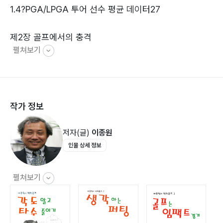
1.4?PGA/LPGA 투어 선수 평균 데이터27
제2장 골프에서의 충격
펼쳐보기
2.1?변치 않는 헤드 무게32
2.2?반발계수와 스프링 효과37
2.3?충돌 인자46
2.4?스위트 스폿54
작가 정보
2.5?골프공과 역회전62
2.6?헤드 무게중심과 타구 성능72
저자(글)
이종원
2.7?회전 로프트와 감소 로프트82
인물 상세 정보
2.8?각 효과 ? 회전 속도와 발사각92
2.9?빗맞은 타격과 기어 효과 98
2.10?홈과 역회전106
펼쳐보기
제3장 충격과 클럽 설계
3.1?클럽 세트의 구성116
3.2?클럽 설계 및 제조 규제119