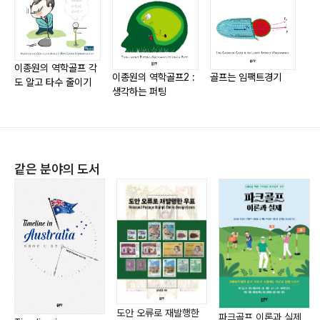
3.3?빗맞은 타격을 유도하는 클럽124
3.4?고반발 지역이 넓은 클럽129
3.5?초 고반발 비공인 드라이버134
이종원의 역학골프 각
3.6?구질 맞춤 드라이버137
이종원의 역학골프2 :
골프는 임팩트경기
도 알고 타수 줄이기
생각하는 퍼팅
3.7?드로우 전용 아이언141
3.8?유효 타격 면적과 얕은 타면의 논란146
3.9?헤드가 크면 공기저항이 커져 비거리가 준다?150
같은 분야의 도서
제4장 정상 타격과 빗맞은 타격의 탄도
4.1?심한 빗맞은 타격156
4.2?충격점 분포와 확인법161
4.3?헤드 속도와 비거리164
4.4?비거리가 늘면 달린거리는 줄어든다169
4.5?회전축 경사각과 이탈거리175
4.6?환상의 웨지 그린 공략의 비결182
4.7?빗맞은 아이언 타구의 탄도185
도안 오류로 재발행한
파크골프 이론과 실제