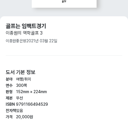
골프는 임팩트경기
이종원의 역학골프 3
이종원
좋은땅
2021년 03월 22일
도서 기본 정보
분야
여행/취미
면수
300쪽
판형
152mm × 224mm
제본
무선
ISBN
9791166494529
전자책
있음
가격
20,000원