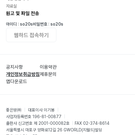
자료실
원고 및 파일 전송
아이디 : so20s
비밀번호 : so20s
웹하드 접속하기
공지사항
이용약관
개인정보취급방침
제휴문의
앱다운로드
좋은땅㈜
|
대표이사 이기봉
|
사업자등록번호 196-81-00877
|
출판사 신고번호 제 2001-000082호
|
FAX 02-374-8614
서울특별시 마포구 양화로12길 26 GWORLD(지월드)빌딩