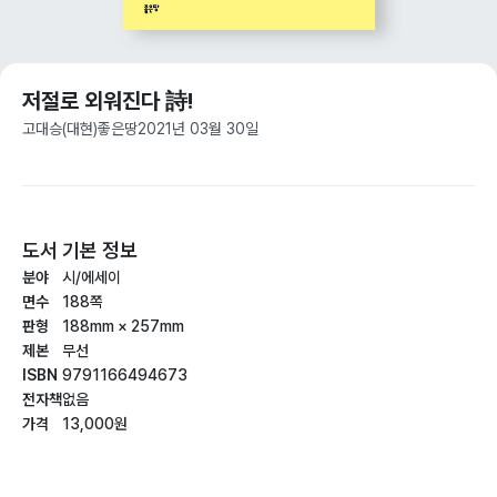
저절로 외워진다 詩!
고대승(대현)
좋은땅
2021년 03월 30일
도서 기본 정보
분야
시/에세이
면수
188쪽
판형
188mm × 257mm
제본
무선
ISBN
9791166494673
전자책
없음
가격
13,000원