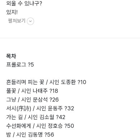
외울 수 있냐구?
있지!
펼쳐보기
목차
프롤로그 ?5
흔들리며 피는 꽃 / 시인 도종환 ?10
풀꽃 / 시인 나태주 ?18
그냥 / 시인 문삼석 ?26
서시(序詩) / 시인 윤동주 ?32
가는 길 / 시인 김소월 ?42
수선화에게 / 시인 정호승 ?50
밤 / 시인 김동명 ?56