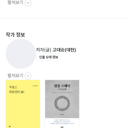
펼쳐보기
나그네 / 시인 박목월 ?65
구름처럼 만나고 헤어진 많은 사람 중에 / 시인 도종환 ?
71
꽃 / 시인 김춘수 ?79
작가 정보
상한 영혼을 위하여 / 시인 고정희 ?85
멀리서 빈다 / 시인 나태주 ?98
저자(글)
고대승(대현)
지렁이 / 작가 이외수 ?104
인물 상세 정보
진달래꽃 / 시인 김소월 ?113
봄은 고양이로다 / 시인 이장희 ?120
산유화 / 시인 김소월 ?128
펼쳐보기
담쟁이 / 시인 도종환 ?134
돌담에 속삭이는 햇발 / 시인 김영랑 ?142
얼굴 / 시인 박인환 ?148
빼앗긴 들에도 봄은 오는가? / 시인 이상화 ?161
저녁에 / 시인 김광섭 ?177