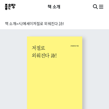
책 소개
책 소개
>
시/에세이
저절로 외워진다 詩!