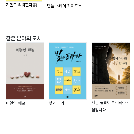
에필로그 1 ?183
저절로 외워진다 詩!
템플 스테이 가이드북
에필로그 2 ?185
같은 분야의 도서
저는 불법이 아니라 사
미완인 채로
빛과 드라마
람입니다