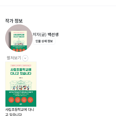
Ⅱ. 아무도 모르는 영어교육 027
작가 정보
1. 영어교육과정 운영028
2. 사립초등학교를 졸업하면 영어를 잘하는가?031
저자(글)
백선생
3. Phonics도 몰라요033
인물 상세 정보
4. 영어 공부법036
5. 제2외국어: 중국어 수업038
6. 영어 유치원 다녀야 할까?040
펼쳐보기
7. 원어민 선생님 VS 한국인 영어 선생님043
Ⅲ. 사립초등학교 입학 전엔 이렇게 준비해요045
1. 사립초등학교 선택 방법046
2. 사립초등학교 입학 절차049
사립초등학교에 다니
고 있습니다
3. 입학식 및 첫날 준비물051