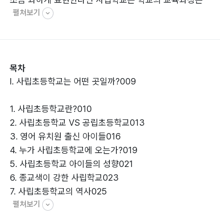
펼쳐보기
그대로 두고 학교 이름만 바꿔도 서로 어느 학교인지 모를
정도이다. 물론 생각의 차이가 있지만 큰 교육의 방향에
있어서는 대동소이하다. 그렇다면 사립학교를 선택할 때
무엇에 집중을 해야 하는가?
목차
Ⅰ. 사립초등학교는 어떤 곳일까?009
1. 사립초등학교란?010
2. 사립초등학교 VS 공립초등학교013
3. 영어 유치원 출신 아이들016
4. 누가 사립초등학교에 오는가?019
5. 사립초등학교 아이들의 성향021
6. 종교색이 강한 사립학교023
7. 사립초등학교의 역사025
펼쳐보기