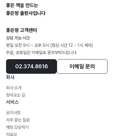
좋은 책을 만드는
좋은땅 출판사입니다
Ⅴ. 사립초등학교 궁금한 이야기 하나083
좋은땅 고객센터
1. ?종교를 가지고 있지 않은데 종교(기독교, 천주교 등)
상담 가능 시간
학교에 잘 적응할 수 있을까요?084
평일 오전 9시 ~ 오후 6시 (점심 시간 12 ~ 1시 제외)
2. 조기입학? 1~2월생 빨리 보내야 할까요?086
주말, 공휴일은 이메일로 문의부탁드립니다
3. ?명문 영어학원이 좋은가? 사립초등학교 영어교육이
02.374.8616
이메일 문의
좋은가?088
4. 사립초등학교 학생들은 학원에 많이 다니나요?090
회사
회사 소개
찾아오는 길
Ⅵ. 사립초등학교 궁금한 이야기 둘093
서비스
공지사항
1. 실시간 쌍방향 수업094
자주 묻는 질문
2. 전출 사유097
채팅 상담하기
자료실
3. 맞벌이 부부의 애환100