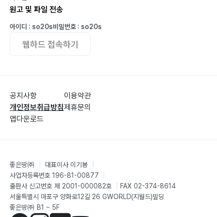
원고 및 파일 전송
4. 여교사 VS 남교사 비율103
5. 학부모님들의 학교 방문105
아이디 : so20s
비밀번호 : so20s
웹하드 접속하기
Ⅶ. 사립초등학교 고학년107
1. 사립중학교 VS 공립중학교108
공지사항
이용약관
2. 중학교 입학111
개인정보취급방침
제휴문의
앱다운로드
3. 사립초등학교를 졸업하면 공부를 잘 하는가?113
Ⅷ. 기초생활습관을 잡아라!115
좋은땅㈜
|
대표이사 이기봉
|
사업자등록번호 196-81-00877
|
출판사 신고번호 제 2001-000082호
|
FAX 02-374-8614
1. 글씨 쓰기의 중요성116
서울특별시 마포구 양화로12길 26 GWORLD(지월드)빌딩
2. 정리정돈의 중요성119
좋은땅㈜ B1 ~ 5F