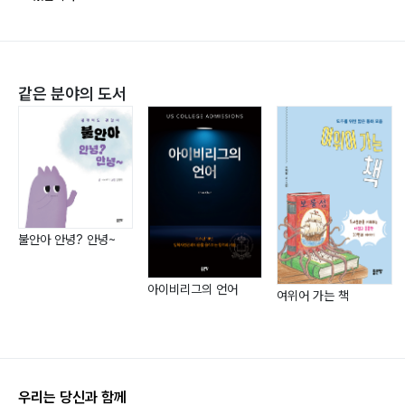
4. 교복 선택 시 주의점053
5. 취학통지서055
6. 사립초등학교 추첨 방법과 합격 비결057
같은 분야의 도서
7. 1학년 입학이 아닌 전입학(편입)은 어떨까?060
8. 스쿨버스(학교버스)를 타야 하는가?062
9. 악기 수업 선택은?064
10. 입학금과 추가금? 067
11. 사립초등학교 특별전형070
불안아 안녕? 안녕~
Ⅳ. 사립초등학교 교육과정073
아이비리그의 언어
여위어 가는 책
1. 사립초등학교의 수업일수와 수업시수074
2. 출석과 결석077
3. 전입/전출080
우리는 당신과 함께