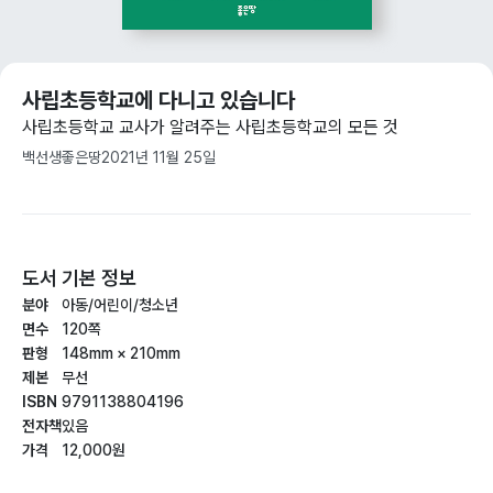
사립초등학교에 다니고 있습니다
사립초등학교 교사가 알려주는 사립초등학교의 모든 것
백선생
좋은땅
2021년 11월 25일
도서 기본 정보
분야
아동/어린이/청소년
면수
120쪽
판형
148mm × 210mm
제본
무선
ISBN
9791138804196
전자책
있음
가격
12,000원