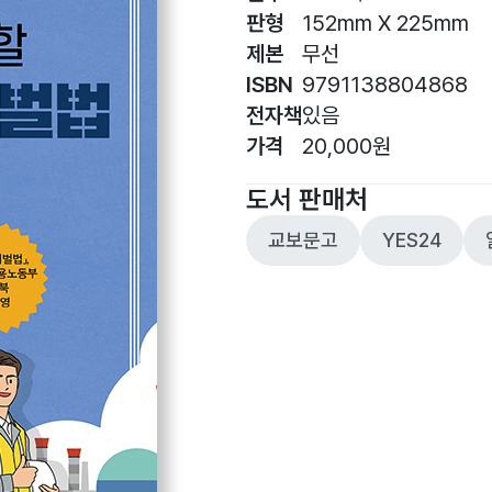
판형
152mm X 225mm
제본
무선
ISBN
9791138804868
전자책
있음
가격
20,000원
도서 판매처
교보문고
YES24