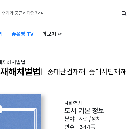
기
좋은땅 TV
더보기
중대재해처벌법
대재해처벌법
중대산업재해, 중대시민재해
사회/정치
도서 기본 정보
분야
사회/정치
면수
344쪽