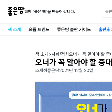
함께 "좋은 책"을 만들어 갑니다.
책 소개
요즘 트렌드
좋은땅 출판 가이드
출판후
책 소개
>
사회/정치
오너가 꼭 알아야 할 
오너가 꼭 알아야 할 중
조재정
좋은땅
2021년 12월 20일