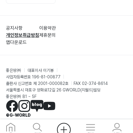
하기 때문이다. 법보다 앞서, 자연인으로서의 인간 존재가
있다. 이 점을 놓치면 국가는 쉽게 목적이 되고, 인간은 그
수단으로 전락한다. (p.81)
공지사항
이용약관
제한된 시간 안에 국가론 관련 책을 단 한 권만 읽어야 한
개인정보취급방침
제휴문의
다면 나는 주저 없이 로크를 권한다. 그 이유는, 자연법에
앱다운로드
가깝고 합리적인 국가관을 제시했기 때문이다. 자유, 국교
분리 등 대부분의 주장이 합리적이다. (p.89)
좋은땅㈜
|
대표이사 이기봉
|
국가의 기원을 설명하는 전통적 이론은 농업이 식량 생산
사업자등록번호 196-81-00877
|
성을 높였고, 그 결과 생긴 잉여가 엘리트와 관료, 군대 같
출판사 신고번호 제 2001-000082호
|
FAX 02-374-8614
서울특별시 마포구 양화로12길 26 GWORLD(지월드)빌딩
은 비생산 집단을 먹여 살리면서 국가를 만들었다고 본다.
좋은땅㈜ B1 ~ 5F
최근 연구는 여기에 중요한 보완점을 제시한다. 국가의 출
현을 가른 것은 단지 잉여의 크기가 아니라, 그 잉여가 저
©G-WORLD
장 가능하고 몰수 가능했는가 하는 점이었다. (p.128)