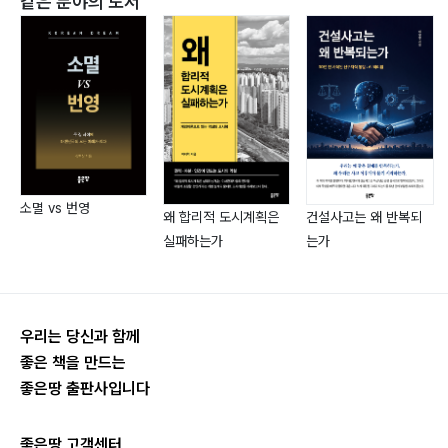
같은 분야의 도서
6부. 국가 지식을 갖춘 시민의 힘은 무엇인가
28. 국가는 어떻게 만들어졌고, 왜 다시 물어야 하는가
29. 국가 속에서 어떤 시민으로 설 것인가
에필로그
주석
소멸 vs 번영
왜 합리적 도시계획은
건설사고는 왜 반복되
실패하는가
는가
책 속으로
국가를 꿰뚫어 보는 날카로움이 시민의 힘이다. 시민이 국
우리는 당신과 함께
가를 제대로 알 때, 국가는 시민을 두려워하게 된다. 흐릿
좋은 책을 만드는
한 시민이 아니라 해상도 높고 중심이 잡힌 시민들. 그런
좋은땅 출판사입니다
시민의 존재 자체가 곧 ‘훌륭한’ 국가의 조건일 것이다.
(p.24)
좋은땅 고객센터