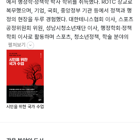
16. 국가 형성의 네 이론은 어떤 통찰을 주는가
에서 행정학·정책학 박사 학위를 취득했다. ROTC 장교로
17. 국가 개념은 어떻게 생겨났나
복무했으며, 기업, 국회, 중앙정부 기관 등에서 정책과 행
18. 국가 형성은 오늘날 어떻게 이해되나
정의 현장을 두루 경험했다. 대한테니스협회 이사, 스포츠
19. 왜 아나키즘이 아닌 국가여야 하는가
공정위원회 위원, 성남시청소년재단 이사, 행정학회·정책
학회 이사로 활동하며 스포츠, 청소년정책, 학술 분야의
4부. 국가는 어떻게 작동하는가: 권력과 정당성
펼쳐보기
주요 의사결정에 참여해 왔다. 스포츠지도사(2급) 자격을
20. 국가는 왜 권력을 필요로 하는가
보유하고 있으며, 스포츠 저변 확대에 관심이 크다.
21. 권력은 어떻게 작동하는가
22. 권력은 왜 법에 묶여야 하는가
23. 정당성이란 무엇인가
24. 정당성을 어떻게 판단할 수 있는가
5부. 주권이란 무엇인가
시민을 위한 국가 수업
25. 주권은 어떻게 만들어졌는가
26. 국가는 누구의 것인가
27. 주권은 어떻게 변하고 있는가