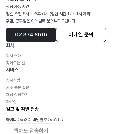
상담 가능 시간
국가는 정부이기도 하고, 법체계이기도 하며, 법인격이기
평일 오전 9시 ~ 오후 6시 (점심 시간 12 ~ 1시 제외)
도 하다는 점을 함께 보아야 한다. 이 세 얼굴을 동시에 볼
주말, 공휴일은 이메일로 문의부탁드립니다
때에야 비로소 국가가 무엇인지, 왜 법치주의가 중요한지,
국가가 시민에게 무엇을 약속해야 하는지가 분명해진다.
02.374.8616
이메일 문의
(p.57)
회사
회사 소개
국가가 ‘정당한 폭력’을 독점하지 못하면 사회는 곧바로
찾아오는 길
무질서로 귀결된다는 전제를 비교적 쉽게 받아들인다는
서비스
점이다. 그러나 앞서 살펴본 사례들은 이러한 가정이 항상
공지사항
성립하는 것은 아님을 보여 준다. 국가의 통제력이 약한
자주 묻는 질문
상황에서도 일정한 사회적 질서는 자생적으로 형성될 수
채팅 상담하기
있다. (p.65)
자료실
원고 및 파일 전송
자연법을 길게 다루는 이유도 여기에 있다. 국가를 이해하
아이디 : so20s
비밀번호 : so20s
려면, 국가보다 먼저 인간의 존엄이 있다는 사실을 알아야
웹하드 접속하기