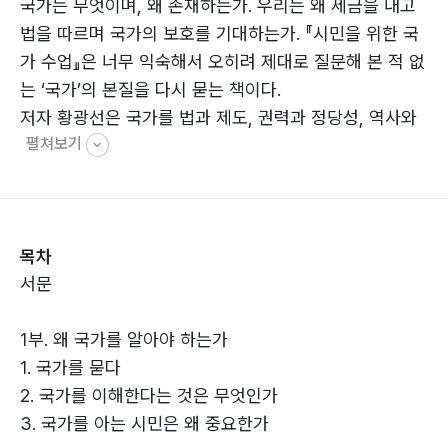
국가는 무엇이며, 왜 존재하는가. 우리는 왜 세금을 내고
법을 따르며 국가의 보호를 기대하는가. 『시민을 위한 국
가 수업』은 너무 익숙해서 오히려 제대로 질문해 본 적 없
는 ‘국가’의 본질을 다시 묻는 책이다.
저자 황광선은 국가를 법과 제도, 권력과 정당성, 역사와
펼쳐보기
신념이 오랜 시간 축적되며 형성된 복합적 구조라고 설명
한다. 또한 국가를 이해하기 위해서는 인간, 사회, 권력,
주권, 시민의 역할에 대한 질문까지 함께 고민해야 한다고
말한다.
목차
이 책은 국가의 기원과 형성 과정, 사회계약론과 자연법,
서문
권력과 정당성, 주권의 의미 등을 폭넓게 다루며, 현대 사
회 속 민주주의와 시민의 역할까지 짚어 나간다. 정치학·
1부. 왜 국가를 알아야 하는가
행정학·철학·역사학을 넘나드는 폭넓은 시각을 바탕으로,
1. 국가를 묻다
국가를 둘러싼 복잡한 개념들을 하나의 흐름 안에서 이해
2. 국가를 이해한다는 것은 무엇인가
하도록 돕는다.
3. 국가를 아는 시민은 왜 중요한가