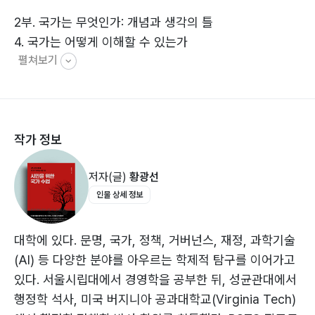
2부. 국가는 무엇인가: 개념과 생각의 틀
4. 국가는 어떻게 이해할 수 있는가
펼쳐보기
5. 무국가·무정부는 무질서인가
6. 자연법은 어떤 통찰을 주는가
7. 플라톤의 ‘기획’ 국가론은 무엇인가
8. 로크의 ‘자연·합리’ 국가론은 무엇인가
작가 정보
9. 가족·국가의 통치 원리는 다른가
저자(글)
황광선
3부. 국가는 어떻게 만들어졌나
인물 상세 정보
10. 농업 생산 잉여와 제도는 어떻게 국가를 세웠나
11. 곡물 저장성은 왜 국가 탄생에 중요했나
12. 환경은 국가 형성에 어떤 조건이 되었나
대학에 있다. 문명, 국가, 정책, 거버넌스, 재정, 과학기술
13. 국가의 기원은 약탈인가, 협력인가
(AI) 등 다양한 분야를 아우르는 학제적 탐구를 이어가고
14. 중세의 교회와 국가는 어떤 관계였나
있다. 서울시립대에서 경영학을 공부한 뒤, 성균관대에서
15. 중세 종교 인물은 국가에 어떤 영향을 미쳤는가
행정학 석사, 미국 버지니아 공과대학교(Virginia Tech)