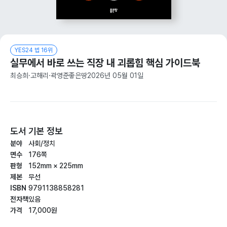
YES24 법 16위
실무에서 바로 쓰는 직장 내 괴롭힘 핵심 가이드북
최승희·고해리·곽영준
좋은땅
2026년 05월 01일
도서 기본 정보
분야
사회/정치
면수
176쪽
판형
152mm × 225mm
제본
무선
ISBN
9791138858281
전자책
있음
가격
17,000원