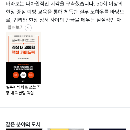
지 노동청이 개입하나요?
바라보는 다차원적인 시각을 구축했습니다. 50회 이상의
10. 노동청에 직장 내 괴롭힘 신고를 하면 노동청에서 보
현장 중심 예방 교육을 통해 체득한 실무 노하우를 바탕으
호조치를 도와주나요?
로, 법리와 현장 정서 사이의 간극을 메우는 실질적인 자
11. 직장 내 괴롭힘을 인정하고, 행위자에 대한 처분을 하
펼쳐보기
문을 제공하고 있습니다.
였는데, 피해근로자가 반발하는 경우에 어떻게 해야 하나
요?
고해리 공인노무사
12. 직장 내 괴롭힘을 인정하였으나, 피해근로자 본인의
의견을 듣지 않은 상태로 행위자에 대한 처분을 하였습니
국내 최대 규모 노무법인과 외국계 특화 노무법인을 거치
다. 피해근로자가 이에 대해 항의하는 경우 어떻게 해야
며 수많은 현장을 누벼 온 10년 차 노무사입니다. 은행권
하나요?
실무자 출신으로 치열한 조직 생활을 직접 경험했기에, 인
13. 피해근로자가 보호조치로서 유급휴가를 요구하는 경
사담당자가 마주하는 미묘한 갈등의 결을 누구보다 예리
실무에서 바로 쓰는 직
우에 반드시 유급휴가를 줘야 하나요?
하게 포착합니다. 예방 교육부터 조사, 노동청 대응까지
장 내 괴롭힘 핵심 가
이드북
14. 피해근로자가 정신과 등 진단서를 제출하며 ‘진단서상
실전에서 길어 올린 통찰력을 바탕으로, 법리적 원칙과 조
치료기간’ 동안 유급휴가를 부여해 달라고 하면 어떻게 판
직 운영의 균형점 사이에서 갈등하는 실무자들에게 명확
단해야 하나요?
한 해답을 전해드립니다.
같은 분야의 도서
15. 이미 퇴사한 근로자가 직장 내 괴롭힘 신고를 한 경우