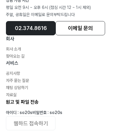
상담 가능 시간
22. 지체 없이 조사해야 한다는데, 어느 정도 시간이 지체
평일 오전 9시 ~ 오후 6시 (점심 시간 12 ~ 1시 제외)
없이인가요?
주말, 공휴일은 이메일로 문의부탁드립니다
23. 취업규칙상 직장 내 괴롭힘 조사기간을 30일로 정하
였는데, 30일을 초과하는 경우 어떻게 해야 하나요?
02.374.8616
이메일 문의
24. 면담자와 조사자가 같아도 되나요?
회사
25. 신고인이 회사 인사팀을 믿지 못하겠다며 조사 결과
회사 소개
를 수용하지 않는데, 어떻게 해야 하나요?
찾아오는 길
26. 신고는 누구에게 하면 되나요?
서비스
27. 직원들이 밥을 먹으면서 친한 상급자에게 하소연을
공지사항
했는데, 이게 직장 내 괴롭힘 신고로 인정이 되나요?
자주 묻는 질문
28. 반복적으로 직장 내 괴롭힘 신고를 하는 사람에 대한
채팅 상담하기
처리는?
자료실
원고 및 파일 전송
29. 허위 신고인에 대해서는 어떻게 처리하면 되나요?
30. 직장 내 괴롭힘 신고를 각하할 수는 없는 것인지?
아이디 : so20s
비밀번호 : so20s
31. 비밀유지의무를 위반한 직원에 대해서 징계를 반드시
웹하드 접속하기
해야 하나요?