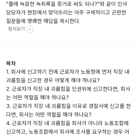
“몰래 녹음한 녹취록을 증거로 써도 되나?”와 같이 인사
담당자가 현장에서 맞닥뜨리는 아주 구체적이고 곤란한
질문들에 명쾌한 해답을 제시한다.
펼쳐보기
이 책은 고용노동부의 매뉴얼을 기반으로 하되, 실제 현장
에서 발생하는 수많은 변수를 고려하여 실질적인 가이드
를 제공한다. 피해 기간, 행위 유형, 관계성 등 어느 하나
목차
만 달라져도 진행 양상이 뒤바뀌는 괴롭힘 사건의 특성을
1. 회사에 신고하기 전에 근로자가 노동청에 먼저 직장 내
반영하여, 상황별로 가장 적절한 대응 방식을 인사 담당자
괴롭힘을 신고한 경우 어떻게 해야 하나요?
의 눈높이에서 설명한다. 특히 위법하게 수집된 증거 처리
2. 근로자가 직장 내 괴롭힘을 인권위에 신고한다면, 회사
나 조사 거부 시 대응 등 법률적 정당성을 확보하기 위해
는 어떤 역할을 해야 하나요?
반드시 체크해야 할 포인트들을 세밀하게 짚어 준다.
3. 근로자가 직장 내 괴롭힘을 이유로 경찰서에 신고를 한
다면, 회사는 어떤 역할을 해야 하나요?
단순한 지식 전달을 넘어 기업 내 건강한 조직 문화를 세
4. 근로자가 직장 내 괴롭힘을 회사가 아니라 노동조합에
우기 위한 필독서다. 저자들은 ‘직장 내 괴롭힘’이라는 복
신고하고, 노동조합에서 회사에 조사를 요구하는 경우 어
잡한 갈등의 한복판에서 기업이 취해야 할 가장 합리적이