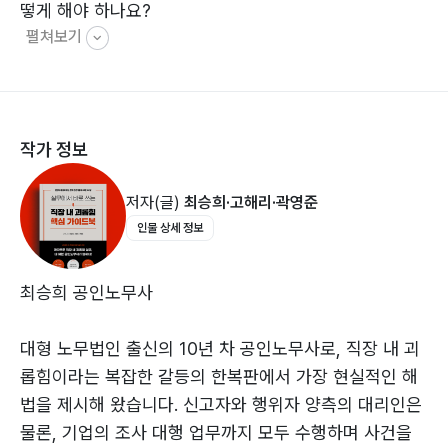
떻게 해야 하나요?
고 현실적인 해법이 무엇인지 조언한다. 인사팀과 법무팀
펼쳐보기
5. 근로자 본인은 조사를 회피하고 있지만, 근로자 본인의
담당자는 물론, 자신의 권리를 보호받고 싶은 근로자 모두
가족들이 회사에 조사를 요구하는 경우 어떻게 하여야 하
에게 이 책은 안개 속 같은 갈등 상황을 뚫고 나갈 가장 정
나요?
확한 나침반이 되어 줄 것이다.
6. 근로자가 회사에 직장 내 괴롭힘 신고를 해서 조사 준
작가 정보
비를 하고 있었는데, 노동청에도 신고한 경우에 어떻게 되
나요?
저자(글)
최승희·고해리·곽영준
7. 근로자가 회사에 직장 내 괴롭힘 신고를 해서 조사를
인물 상세 정보
모두 완료했는데, 이후 노동청에 신고한 경우 어떻게 되나
요? (다시 조사를 실시해야 하는지? 이 경우 외부 기관에
조사를 맡겨야 하는지?)
최승희 공인노무사
8. 노동청 행정지도를 받으며 직장 내 괴롭힘 사건을 조사
한 결과 직장 내 괴롭힘이 아니라고 자체판단한 경우, 이
대형 노무법인 출신의 10년 차 공인노무사로, 직장 내 괴
후 노동청에서 어떻게 처리하나요?
롭힘이라는 복잡한 갈등의 한복판에서 가장 현실적인 해
9. 노동청 행정지도하에서 직장 내 괴롭힘을 인정하는 결
법을 제시해 왔습니다. 신고자와 행위자 양측의 대리인은
과 보고서를 제출하였는데, 이후에 행위자에 대한 처분까
물론, 기업의 조사 대행 업무까지 모두 수행하며 사건을