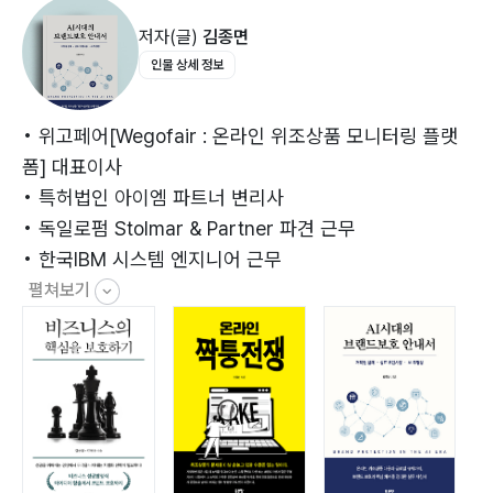
3-1. AI 시대의 도래: 기회와 위험
저자(글)
김종면
3-2. AI를 악용한 위조상품 판매의 진화
인물 상세 정보
3-3. AI를 불법판매에 활용
3-4. 딥페이크를 이용한 브랜드 사칭 사기
3-5. AI 생성 콘텐츠의 저작권 문제
• 위고페어[Wegofair : 온라인 위조상품 모니터링 플랫
3-6. AI 기반 대량 생산형 침해의 확산
폼] 대표이사
• 특허법인 아이엠 파트너 변리사
제4장 브랜드 보호의 법적 수단
• 독일로펌 Stolmar & Partner 파견 근무
4-1. 온라인 브랜드 보호방법
• 한국IBM 시스템 엔지니어 근무
4-2. 상표 무단선점에 대한 대응
펼쳐보기
4-3. 상표법 개정을 통한 해외직구 위조상품 단속
제5장 플랫폼의 역할과 책임: 국내외 규제 동향
5-1. 플랫폼의 딜레마: 성장과 보호 사이
5-2. 플랫폼 책임강화의 문제
5-3. INFORM Consumers Act