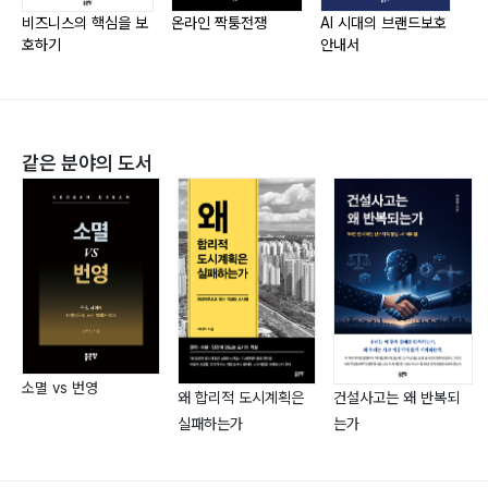
5-4. SHOP SAFE Act
비즈니스의 핵심을 보
온라인 짝퉁전쟁
AI 시대의 브랜드보호
5-5. EU 디지털서비스법(DSA)과 한국의 현황
호하기
안내서
제6장 AI 관련 글로벌 규제 프레임워크
6-1. 한국 AI기본법 상세 해설
같은 분야의 도서
6-2. AI 관련 이슈가 되는 쟁점들
6-3. EU AI Act(Regulation(EU) 2024/1689)
6-4. 미국의 AI 규제 동향
6-5. 중국의 AI 규제 개요
6-6. 글로벌 AI 규제 비교 분석
제7장 AI를 활용한 브랜드 보호 기술과 전략
7-1. AI 이미지 인식과 위조상품 탐지
소멸 vs 번영
왜 합리적 도시계획은
건설사고는 왜 반복되
7-2. 브랜드 기업들의 AI 활용 현황
실패하는가
는가
7-3. C2PA와 Content Credentials: 디지털 콘텐츠 출
처 증명