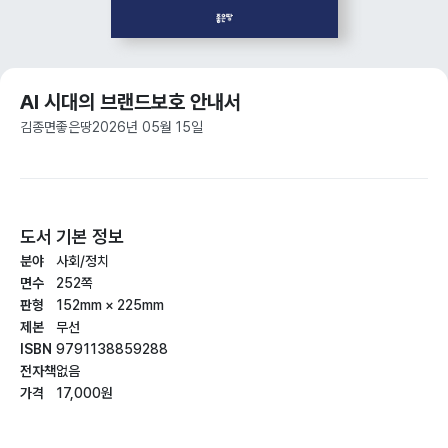
AI 시대의 브랜드보호 안내서
김종면
좋은땅
2026년 05월 15일
도서 기본 정보
분야
사회/정치
면수
252쪽
판형
152mm × 225mm
제본
무선
ISBN
9791138859288
전자책
없음
가격
17,000원