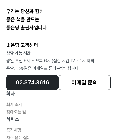
7-4. AI 워터마킹과 디지털 출처 증명
7-5. 예측 분석을 통한 선제적 브랜드 보호
우리는 당신과 함께
좋은 책을 만드는
좋은땅 출판사입니다
제8장 K브랜드의 미래와 과제
8-1. 글로벌 시장에서의 기회
좋은땅 고객센터
8-2. 상표법 개정을 통한 해외 직구 위조상품 단속
상담 가능 시간
8-3. 기타 법제도의 정비
평일 오전 9시 ~ 오후 6시 (점심 시간 12 ~ 1시 제외)
8-4. 지속가능한 브랜드 보호 생태계 구축
주말, 공휴일은 이메일로 문의부탁드립니다
맺음말: 브랜드 보호, 기술과 법의 균형에서
02.374.8616
이메일 문의
회사
부록
회사 소개
부록 1. 주요 용어 해설
찾아오는 길
부록 2. AI기본법 전문
서비스
부록 3. 참고문헌 및 출처
공지사항
자주 묻는 질문