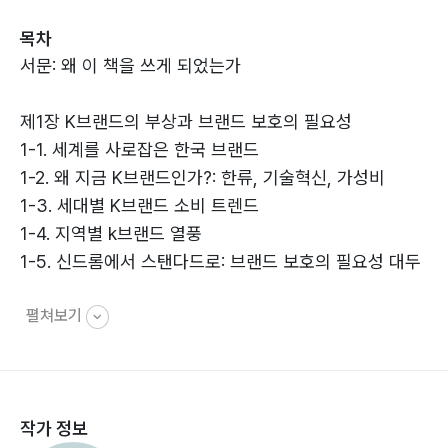
관리의 핵심 포인트를 설명하며, 기업뿐 아니라 1인 브랜
목차
드·창작자·스타트업에게도 필요한 브랜드 보호 전략을 안
서문: 왜 이 책을 쓰게 되었는가
내한다. 어려운 법률 용어를 최대한 쉽게 풀어내어 실무
경험이 없는 독자도 이해할 수 있도록 구성한 점 역시 이
제1장 K브랜드의 부상과 브랜드 보호의 필요성
책의 특징이다. 《AI 시대의 브랜드보호 안내서》는 변화하
1-1. 세계를 사로잡은 한국 브랜드
는 디지털 환경 속에서 브랜드를 안전하게 지키고 싶은 사
1-2. 왜 지금 K브랜드인가?: 한류, 기술혁신, 가성비
람들에게 꼭 필요한 실용 가이드다.
1-3. 세대별 K브랜드 소비 트렌드
1-4. 지역별 k브랜드 열풍
1-5. 신드롬에서 스탠다드로: 브랜드 보호의 필요성 대두
펼쳐보기
제2장 온라인에서의 브랜드 침해 유형과 실태
2-1. 온라인 마켓의 성장과 위조상품 시장의 이동
2-2. 온라인 불법판매의 대표적인 유형
작가 정보
제3장 AI가 바꾸는 브랜드 침해의 지형