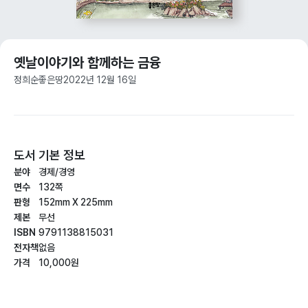
옛날이야기와 함께하는 금융
정희순
좋은땅
2022년 12월 16일
도서 기본 정보
분야
경제/경영
면수
132쪽
판형
152mm X 225mm
제본
무선
ISBN
9791138815031
전자책
없음
가격
10,000원