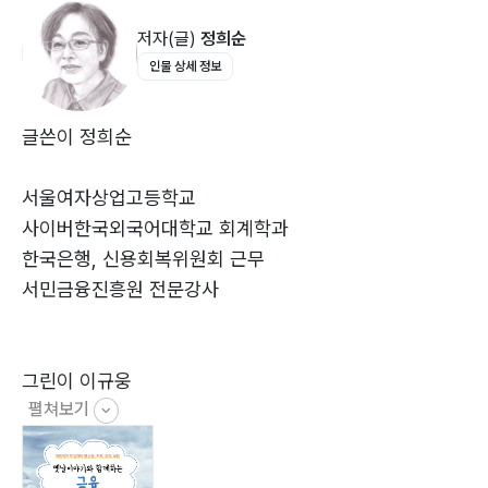
마치며 - 정 깊은 물담마을 사람들은 FQ가 높아요! 124
저자(글)
정희순
저자의 말 126
인물 상세 정보
글쓴이 정희순
서울여자상업고등학교
사이버한국외국어대학교 회계학과
한국은행, 신용회복위원회 근무
서민금융진흥원 전문강사
그린이 이규웅
펼쳐보기
덕수상업고등학교, 성균관대학교 법학과
한국은행 근무