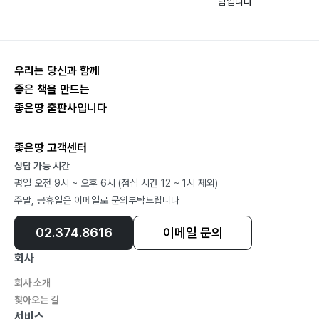
람입니다
솔방울?118
숲속에서 ?122
잡초?126
우리는 당신과 함께
매미?130
좋은 책을 만드는
그네?134
좋은땅 출판사입니다
두구동 소류지?138
큰개불알풀꽃과 아기별꽃?142
좋은땅 고객센터
소나무, 개구리, 사람?146
상담 가능 시간
조령관의 빗방울?150
평일 오전 9시 ~ 오후 6시 (점심 시간 12 ~ 1시 제외)
수덕사에서?155
주말, 공휴일은 이메일로 문의부탁드립니다
02.374.8616
이메일 문의
4부 바다 저편
회사
회사 소개
체서피크에서의 하룻밤?160
찾아오는 길
그레이트 폴스 파크?164
서비스