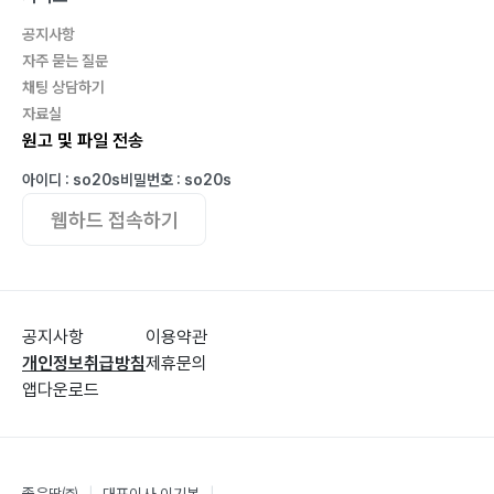
영어 이야기?168
공지사항
몬세라토의 검은 성모상?172
자주 묻는 질문
계수나무 그늘 아래?176
채팅 상담하기
아이누의 나라?191
자료실
원고 및 파일 전송
울지 않는 새?200
사가의 망부석?212
아이디 : so20s
비밀번호 : so20s
웹하드 접속하기
공지사항
이용약관
개인정보취급방침
제휴문의
앱다운로드
좋은땅㈜
|
대표이사 이기봉
|