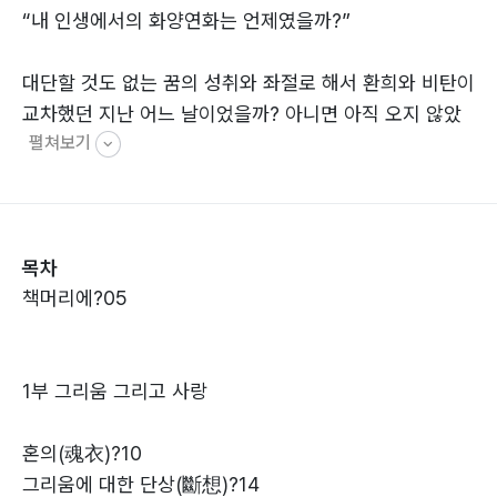
“내 인생에서의 화양연화는 언제였을까?”
대단할 것도 없는 꿈의 성취와 좌절로 해서 환희와 비탄이
교차했던 지난 어느 날이었을까? 아니면 아직 오지 않았
펼쳐보기
을까? 그렇다면 얼마나 더 기다려야할까? 어쩌면 작은 보
람에도 만족하며 또 다른 꿈을 꾸고 있는 바로 ‘오늘’이 내
인생의 화양연화일지도 모르겠다.
- ‘기다리는 마음’ 중에서
목차
책머리에?05
1부 그리움 그리고 사랑
혼의(魂衣)?10
그리움에 대한 단상(斷想)?14