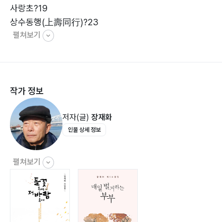
사랑초?19
상수동행(上壽同行)?23
펼쳐보기
헌화가(獻花歌)?27
어머니의 초상(肖像)?31
사랑의 몇 가지 유형?35
추억 여행?39
작가 정보
사랑의 이중주?43
매일 별거하는 부부?47
저자(글)
장재화
꽃등?51
인물 상세 정보
그리움과 끔찍함의 차이?55
펼쳐보기
2부 행복에 대한 소록(小錄)
행복의 조건?60
기다리는 마음?65