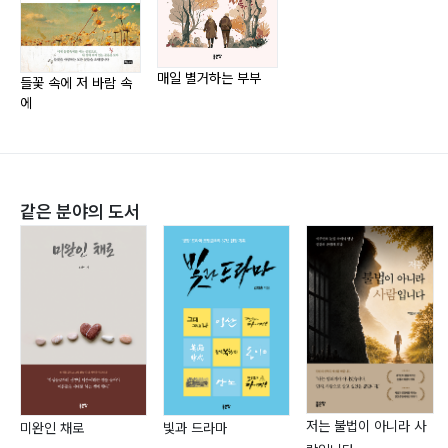
행복은 그렇게 찾아옵니다?69
성묘 배낭?73
내 나이가 돼 봐라?77
매일 별거하는 부부
들꽃 속에 저 바람 속
어떤 미소?81
에
인생??85
날마다 트로트 ?89
들숨과 날숨 사이?93
같은 분야의 도서
내려놓거나 버리거나?97
느리게 또는 빠르게?101
장꾼들?105
3부 하늘정원(庭園)
행운목?110
저는 불법이 아니라 사
미완인 채로
빛과 드라마
군자란 이야기?114