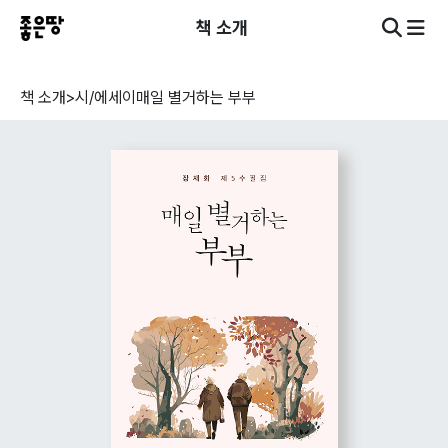
책 소개
책 소개
>
시/에세이
매일 별거하는 부부