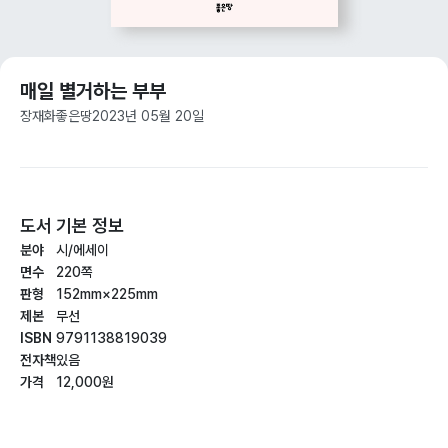
매일 별거하는 부부
장재화
좋은땅
2023년 05월 20일
도서 기본 정보
분야
시/에세이
면수
220쪽
판형
152mm×225mm
제본
무선
ISBN
9791138819039
전자책
있음
가격
12,000원